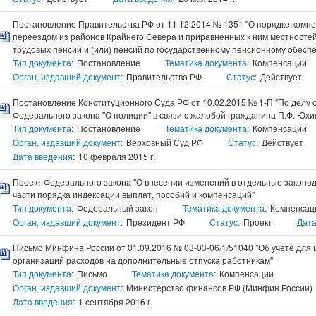
Постановление Правительства РФ от 11.12.2014 № 1351 "О порядке компе
переездом из районов Крайнего Севера и приравненных к ним местносте
трудовых пенсий и (или) пенсий по государственному пенсионному обеспе
Тип документа:
Постановление
Тематика документа:
Компенсации
Орган, издавший документ:
Правительство РФ
Статус:
Действует
Постановление Конституционного Суда РФ от 10.02.2015 № 1-П "По делу о 
Федерального закона "О полиции" в связи с жалобой гражданина П.Ф. Юхи
Тип документа:
Постановление
Тематика документа:
Компенсации
Орган, издавший документ:
Верховный Суд РФ
Статус:
Действует
Дата введения:
10 февраля 2015 г.
Проект Федерального закона "О внесении изменений в отдельные законо
части порядка индексации выплат, пособий и компенсаций"
Тип документа:
Федеральный закон
Тематика документа:
Компенсац
Орган, издавший документ:
Президент РФ
Статус:
Проект
Дата
Письмо Минфина России от 01.09.2016 № 03-03-06/1/51040 "Об учете дл
организаций расходов на дополнительные отпуска работникам"
Тип документа:
Письмо
Тематика документа:
Компенсации
Орган, издавший документ:
Министерство финансов РФ (Минфин России)
Дата введения:
1 сентября 2016 г.