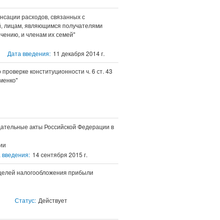
нсации расходов, связанных с
й, лицам, являющимся получателями
чению, и членам их семей"
Дата введения:
11 декабря 2014 г.
проверке конституционности ч. 6 ст. 43
менко"
дательные акты Российской Федерации в
ии
 введения:
14 сентября 2015 г.
я целей налогообложения прибыли
Статус:
Действует