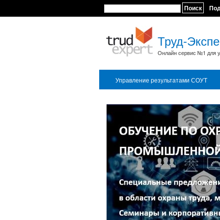
Поиск
По
Труд-Экспе
Онлайн сервис №1 для у
Управление результатами СОУТ