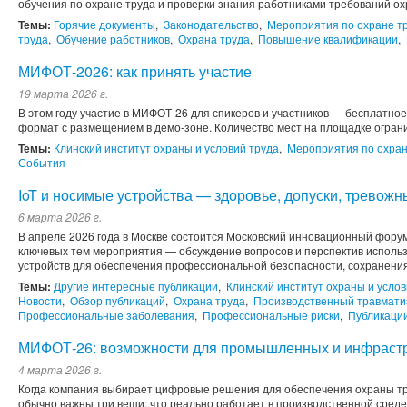
обучения по охране труда и проверки знания работниками требований охр
Темы:
Горячие документы
,
Законодательство
,
Мероприятия по охране т
труда
,
Обучение работников
,
Охрана труда
,
Повышение квалификации
,
МИФОТ-2026: как принять участие
19 марта 2026 г.
В этом году участие в МИФОТ-26 для спикеров и участников — бесплатно
формат с размещением в демо-зоне. Количество мест на площадке ограни
Темы:
Клинский институт охраны и условий труда
,
Мероприятия по охран
События
IoT и носимые устройства — здоровье, допуски, тревож
6 марта 2026 г.
В апреле 2026 года в Москве состоится Московский инновационный фору
ключевых тем мероприятия — обсуждение вопросов и перспектив использ
устройств для обеспечения профессиональной безопасности, сохранения 
Темы:
Другие интересные публикации
,
Клинский институт охраны и услов
Новости
,
Обзор публикаций
,
Охрана труда
,
Производственный травмати
Профессиональные заболевания
,
Профессиональные риски
,
Публикаци
МИФОТ-26: возможности для промышленных и инфрастр
4 марта 2026 г.
Когда компания выбирает цифровые решения для обеспечения охраны тр
обычно важны три вещи: что реально работает в производственной среде