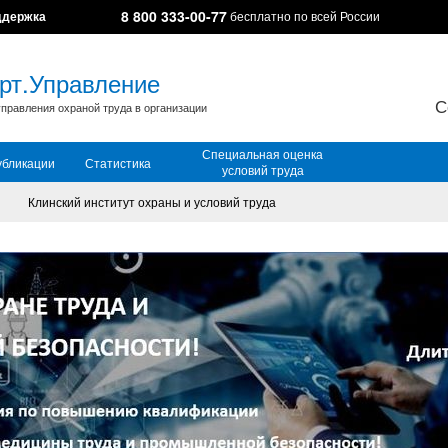
8 800 333-00-77
ддержка
бесплатно по всей России
рт.Управление
С
правления охраной труда в организации
Специальная оценка
убликации
Статистика
условий труда
Клинский институт охраны и условий труда