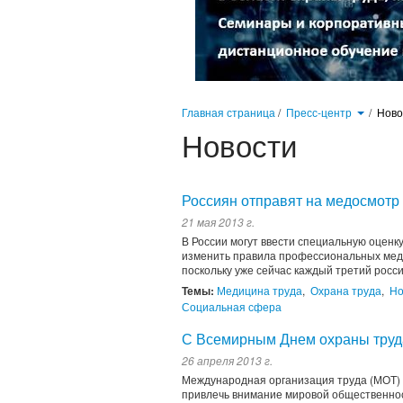
Главная страница
/
Пресс-центр
/
Нов
Новости
Россиян отправят на медосмотр
21 мая 2013 г.
В России могут ввести специальную оценку
изменить правила профессиональных медо
поскольку уже сейчас каждый третий росс
Темы:
Медицина труда
,
Охрана труда
,
Но
Социальная сфера
С Всемирным Днем охраны труд
26 апреля 2013 г.
Международная организация труда (МОТ) 
привлечь внимание мировой общественност