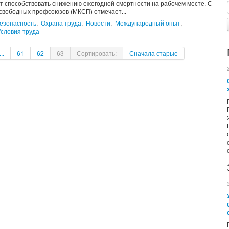
т способствовать снижению ежегодной смертности на рабочем месте. С
свободных профсоюзов (МКСП) отмечает...
езопасность
,
Охрана труда
,
Новости
,
Международный опыт
,
Условия труда
...
61
62
63
Сортировать:
Сначала старые