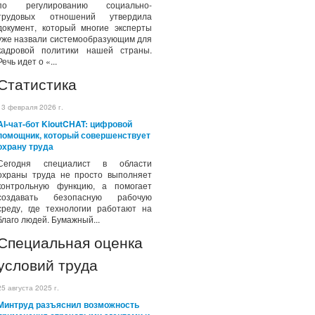
по регулированию социально-
трудовых отношений утвердила
документ, который многие эксперты
уже назвали системообразующим для
кадровой политики нашей страны.
Речь идет о «...
Статистика
13 февраля 2026 г.
AI-чат-бот KioutCHAT: цифровой
помощник, который совершенствует
охрану труда
Сегодня специалист в области
охраны труда не просто выполняет
контрольную функцию, а помогает
создавать безопасную рабочую
среду, где технологии работают на
благо людей. Бумажный...
Специальная оценка
условий труда
25 августа 2025 г.
Минтруд разъяснил возможность