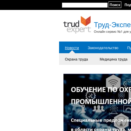
Поиск
По
Труд-Экспе
Онлайн сервис №1 для у
Новости
Законодательство
П
Охрана труда
Медицина труда