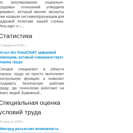
по регулированию социально-
трудовых отношений утвердила
документ, который многие эксперты
уже назвали системообразующим для
кадровой политики нашей страны.
Речь идет о «...
Статистика
13 февраля 2026 г.
AI-чат-бот KioutCHAT: цифровой
помощник, который совершенствует
охрану труда
Сегодня специалист в области
охраны труда не просто выполняет
контрольную функцию, а помогает
создавать безопасную рабочую
среду, где технологии работают на
благо людей. Бумажный...
Специальная оценка
условий труда
25 августа 2025 г.
Минтруд разъяснил возможность