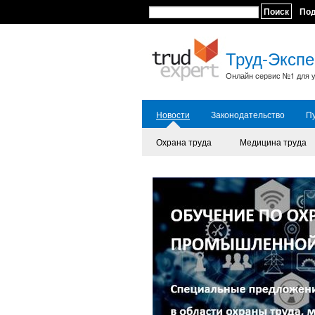
Поиск
По
Труд-Экспе
Онлайн сервис №1 для у
Новости
Законодательство
П
Охрана труда
Медицина труда