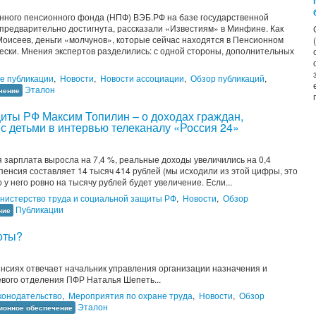
енного пенсионного фонда (НПФ) ВЭБ.РФ на базе государственной
предварительно достигнута, рассказали «Известиям» в Минфине. Как
оисеев, деньги «молчунов», которые сейчас находятся в Пенсионном
ески. Мнения экспертов разделились: с одной стороны, дополнительных
е публикации
,
Новости
,
Новости ассоциации
,
Обзор публикаций
,
Эталон
чение
щиты РФ Максим Топилин – о доходах граждан,
с детьми в интервью телеканалу «Россия 24»
я зарплата выросла на 7,4 %, реальные доходы увеличились на 0,4
о пенсия составляет 14 тысяч 414 рублей (мы исходили из этой цифры, это
 у него ровно на тысячу рублей будет увеличение. Если...
нистерство труда и социальной защиты РФ
,
Новости
,
Обзор
Публикации
ние
оты?
енсиях отвечает начальник управления организации назначения и
евого отделения ПФР Наталья Шепеть...
конодательство
,
Мероприятия по охране труда
,
Новости
,
Обзор
Эталон
ионное обеспечение