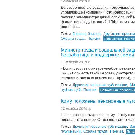
14 января 2019 г.
Договоренность о создании негосударств
управляющей компании (ГУК) корпорации 
пояснил замминистра финансов Алексей М
фонде, переведут в новый НПФ автоматич
рисков от...
Темы:
Главная Эталон
,
Другие интересны
Охрана труда
,
Пенсии
,
Пенсионное обеспе
Министр труда и социальной за
безработице и поддержке семей 
11 января 2019 г.
«Если говорить о январе-ноябре, реальна
%»... «Если есть такой человек, у которог
средняя страховая пенсия по старости), то
Темы:
Другие интересные публикации
,
Ми
публикаций
,
Пенсии
,
Пенсионное обеспече
Кому положены пенсионные льг
12 ноября 2018 г.
На вопросы граждан по новому закону о п
перерасчета пенсий Ставропольского кра
Темы:
Другие интересные публикации
,
За
публикаций
,
Охрана труда
,
Пенсии
,
Пенс