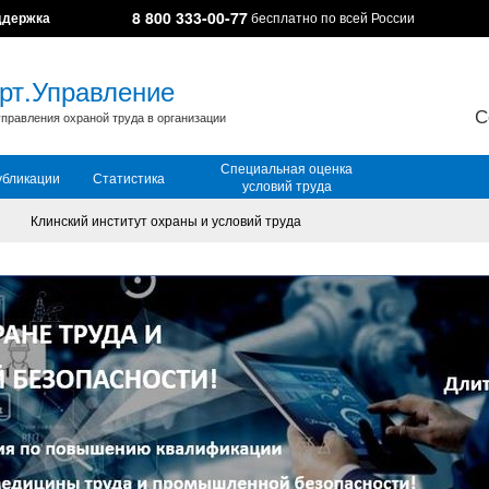
8 800 333-00-77
ддержка
бесплатно по всей России
рт.Управление
С
правления охраной труда в организации
Специальная оценка
убликации
Статистика
условий труда
Клинский институт охраны и условий труда