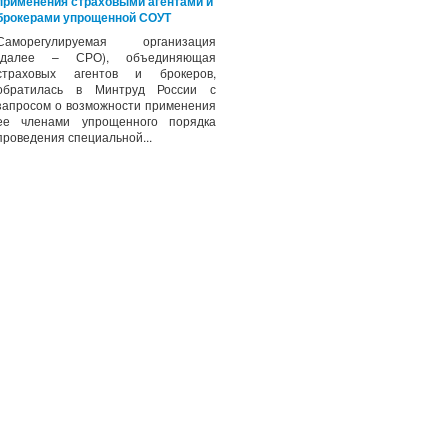
применения страховыми агентами и
брокерами упрощенной СОУТ
Саморегулируемая организация
(далее – СРО), объединяющая
страховых агентов и брокеров,
обратилась в Минтруд России с
запросом о возможности применения
ее членами упрощенного порядка
проведения специальной...