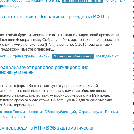
вости
,
Обзор публикаций
,
Пенсии
,
Пенсионный
Пенсионное обеспечение
рганизации
 в соответствии с Посланием Президента РФ В.В.
х пенсий будет изменена в соответствии с инициативой президента,
Послании Федеральному Собранию. Речь идет о тех пенсионерах, чья
го минимума пенсионера (ПМП) в регионе. С 2010 года для таких
поддержки: вместе с пенсией...
ости
,
Охрана труда
,
Пенсии
,
Президент РФ
Пенсионное обеспечение
оанализирует правовое регулирование
енсию учителей
ботников сферы образования «утрату профессиональной
ановленного пенсионного возраста с научным обоснованием
ионного законодательства», — проинформировали в Минтруде.
енение срока особого стажа. В итоге нужный для педагогических
т быть пересмотрен...
нтранс России
,
Новости
,
Обзор публикаций
,
Охрана труда
,
Пенсии
,
альная сфера
ов» переведут в НПФ ВЭБа автоматически