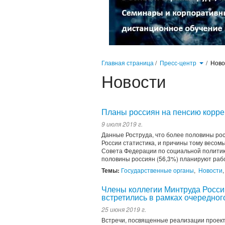
Главная страница
/
Пресс-центр
/
Нов
Новости
Планы россиян на пенсию корре
9 июля 2019 г.
Данные Роструда, что более половины рос
России статистика, и причины тому весом
Совета Федерации по социальной политик
половины россиян (56,3%) планируют рабо
Темы:
Государственные органы
,
Новости
Члены коллегии Минтруда Росси
встретились в рамках очередног
25 июня 2019 г.
Встречи, посвященные реализации проект