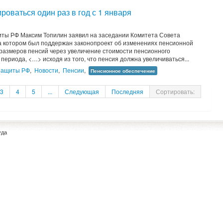
роваться один раз в год с 1 января
иты РФ Максим Топилин заявил на заседании Комитета Совета
а котором был поддержан законопроект об изменениях пенсионной
размеров пенсий через увеличение стоимости пенсионного
ериода, <…> исходя из того, что пенсия должна увеличиваться...
 защиты РФ
,
Новости
,
Пенсии
,
Пенсионное обеспечение
3
4
5
...
Следующая
Последняя
Сортировать:
уда