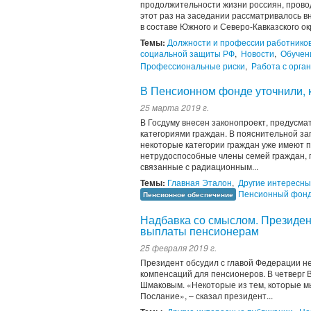
продолжительности жизни россиян, прово
этот раз на заседании рассматривалось в
в составе Южного и Северо-Кавказского ок
Темы:
Должности и профессии работнико
социальной защиты РФ
,
Новости
,
Обучен
Профессиональные риски
,
Работа с орга
В Пенсионном фонде уточнили, 
25 марта 2019 г.
В Госдуму внесен законопроект, предусм
категориями граждан. В пояснительной за
некоторые категории граждан уже имеют 
нетрудоспособные члены семей граждан, 
связанные с радиационным...
Темы:
Главная Эталон
,
Другие интересны
Пенсионный фон
Пенсионное обеспечение
Надбавка со смыслом. Президен
выплаты пенсионерам
25 февраля 2019 г.
Президент обсудил с главой Федерации н
компенсаций для пенсионеров. В четверг
Шмаковым. «Некоторые из тем, которые м
Послание», – сказал президент...