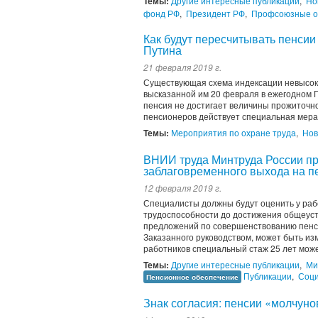
Темы:
Другие интересные публикации
,
Но
фонд РФ
,
Президент РФ
,
Профсоюзные о
Как будут пересчитывать пенсии
Путина
21 февраля 2019 г.
Существующая схема индексации невысоки
высказанной им 20 февраля в ежегодном 
пенсия не достигает величины прожиточно
пенсионеров действует специальная мера 
Темы:
Мероприятия по охране труда
,
Нов
ВНИИ труда Минтруда России пр
заблаговременного выхода на п
12 февраля 2019 г.
Специалисты должны будут оценить у ра
трудоспособности до достижения общеуст
предложений по совершенствованию пенс
Заказанного руководством, может быть изм
работников специальный стаж 25 лет може
Темы:
Другие интересные публикации
,
Ми
Публикации
,
Соци
Пенсионное обеспечение
Знак согласия: пенсии «молчун