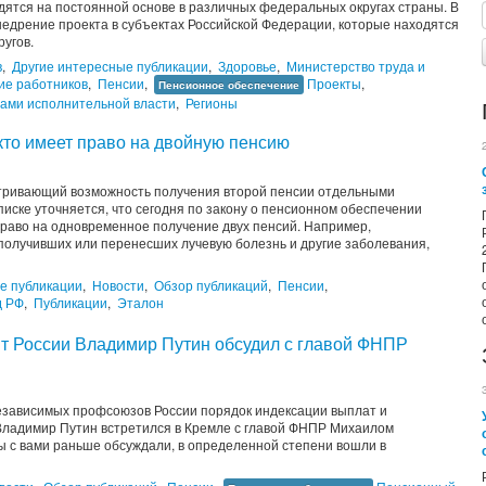
дятся на постоянной основе в различных федеральных округах страны. В
недрение проекта в субъектах Российской Федерации, которые находятся
ругов.
в
,
Другие интересные публикации
,
Здоровье
,
Министерство труда и
ие работников
,
Пенсии
,
Проекты
,
Пенсионное обеспечение
нами исполнительной власти
,
Регионы
кто имеет право на двойную пенсию
атривающий возможность получения второй пенсии отдельными
писке уточняется, что сегодня по закону о пенсионном обеспечении
право на одновременное получение двух пенсий. Например,
получивших или перенесших лучевую болезнь и другие заболевания,
е публикации
,
Новости
,
Обзор публикаций
,
Пенсии
,
д РФ
,
Публикации
,
Эталон
т России Владимир Путин обсудил с главой ФНПР
езависимых профсоюзов России порядок индексации выплат и
 Владимир Путин встретился в Кремле с главой ФНПР Михаилом
ы с вами раньше обсуждали, в определенной степени вошли в