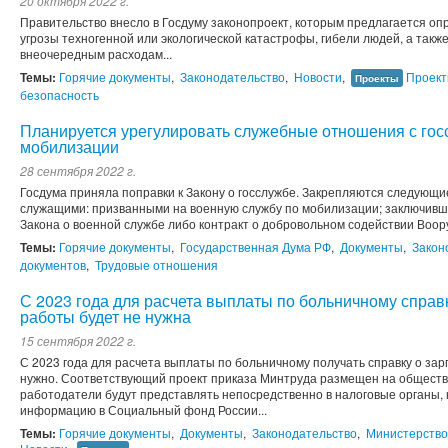
20 октября 2022 г.
Правительство внесло в Госдуму законопроект, которым предлагается оп
угрозы техногенной или экологической катастрофы, гибели людей, а такж
внеочередным расходам...
Темы:
Горячие документы
,
Законодательство
,
Новости
,
Проект
Проекты
безопасность
Планируется урегулировать служебные отношения с гос
мобилизации
28 сентября 2022 г.
Госдума приняла поправки к Закону о госслужбе. Закрепляются следующ
служащими: призванными на военную службу по мобилизации; заключившим
Закона о военной службе либо контракт о добровольном содействии Воо
Темы:
Горячие документы
,
Государственная Дума РФ
,
Документы
,
Закон
документов
,
Трудовые отношения
С 2023 года для расчета выплаты по больничному справ
работы будет не нужна
15 сентября 2022 г.
С 2023 года для расчета выплаты по больничному получать справку о за
нужно. Соответствующий проект приказа Минтруда размещен на обществ
работодатели будут представлять непосредственно в налоговые органы, 
информацию в Социальный фонд России...
Темы:
Горячие документы
,
Документы
,
Законодательство
,
Министерство