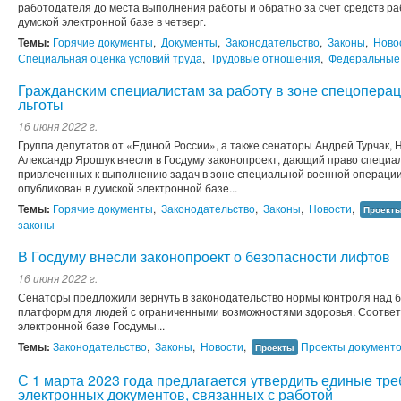
работодателя до места выполнения работы и обратно за счет средств ра
думской электронной базе в четверг.
Темы:
Горячие документы
,
Документы
,
Законодательство
,
Законы
,
Ново
Специальная оценка условий труда
,
Трудовые отношения
,
Федеральные
Гражданским специалистам за работу в зоне спецоперац
льготы
16 июня 2022 г.
Группа депутатов от «Единой России», а также сенаторы Андрей Турчак, 
Александр Ярошук внесли в Госдуму законопроект, дающий право специа
привлеченных к выполнению задач в зоне специальной военной операции,
опубликован в думской электронной базе...
Темы:
Горячие документы
,
Законодательство
,
Законы
,
Новости
,
Проект
законы
В Госдуму внесли законопроект о безопасности лифтов
16 июня 2022 г.
Сенаторы предложили вернуть в законодательство нормы контроля над 
платформ для людей с ограниченными возможностями здоровья. Соответ
электронной базе Госдумы...
Темы:
Законодательство
,
Законы
,
Новости
,
Проекты документ
Проекты
С 1 марта 2023 года предлагается утвердить единые тр
электронных документов, связанных с работой