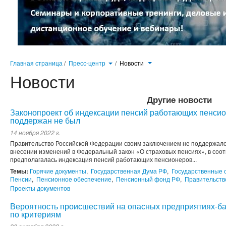
Главная страница
/
Пресс-центр
/
Новости
Новости
Другие новости
Законопроект об индексации пенсий работающих пенси
поддержан не был
14 ноября 2022 г.
Правительство Российской Федерации своим заключением не поддержало
внесении изменений в Федеральный закон «О страховых пенсиях», в соот
предполагалась индексация пенсий работающих пенсионеров...
Темы:
Горячие документы
,
Государственная Дума РФ
,
Государственные 
Пенсии
,
Пенсионное обеспечение
,
Пенсионный фонд РФ
,
Правительств
Проекты документов
Вероятность происшествий на опасных предприятиях-б
по критериям