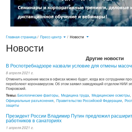
Главная страница
/
Пресс-центр
/
Новости
Новости
Другие новости
В Роспотребнадзоре назвали условие для отмены масоч
8 апреля 2021 г.
Отменить ношение масок в офисах можно будет, когда все сотрудники пр
переболеют коронавирусом. Об этом заявил заведующий отделом НИИ э
Покровский.
Темы:
Биологические факторы
,
Медицина труда
,
Медицинские осмотры
,
Официальные разъяснения
,
Правительство Российской Федерации
,
Рос
защиты
Президент России Владимир Путин предложил расширит
работников в санаториях
1 апреля 2021 г.