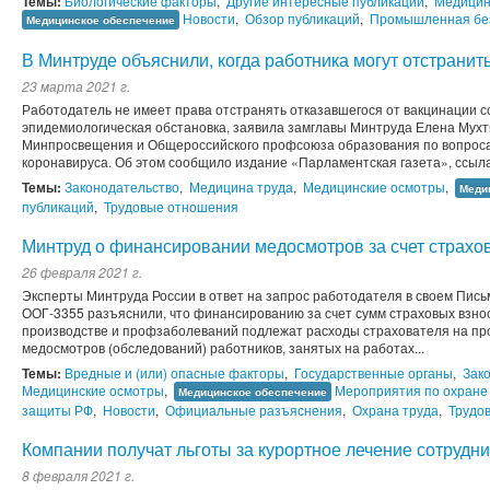
Темы:
Биологические факторы
,
Другие интересные публикации
,
Медицин
Новости
,
Обзор публикаций
,
Промышленная бе
Медицинское обеспечение
В Минтруде объяснили, когда работника могут отстранить
23 марта 2021 г.
Работодатель не имеет права отстранять отказавшегося от вакцинации с
эпидемиологическая обстановка, заявила замглавы Минтруда Елена Мухти
Минпросвещения и Общероссийского профсоюза образования по вопроса
коронавируса. Об этом сообщило издание «Парламентская газета», ссыл
Темы:
Законодательство
,
Медицина труда
,
Медицинские осмотры
,
Меди
публикаций
,
Трудовые отношения
Минтруд о финансировании медосмотров за счет страхо
26 февраля 2021 г.
Эксперты Минтруда России в ответ на запрос работодателя в своем Письм
ООГ-3355 разъяснили, что финансированию за счет сумм страховых взнос
производстве и профзаболеваний подлежат расходы страхователя на пр
медосмотров (обследований) работников, занятых на работах...
Темы:
Вредные и (или) опасные факторы
,
Государственные органы
,
Зак
Медицинские осмотры
,
Мероприятия по охране
Медицинское обеспечение
защиты РФ
,
Новости
,
Официальные разъяснения
,
Охрана труда
,
Трудо
Компании получат льготы за курортное лечение сотрудн
8 февраля 2021 г.