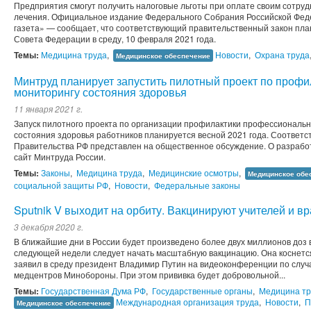
Предприятия смогут получить налоговые льготы при оплате своим сотруд
лечения. Официальное издание Федерального Собрания Российской Фе
газета» — сообщает, что соответствующий правительственный закон пла
Совета Федерации в среду, 10 февраля 2021 года.
Темы:
Медицина труда
,
Новости
,
Охрана труда
Медицинское обеспечение
Минтруд планирует запустить пилотный проект по проф
мониторингу состояния здоровья
11 января 2021 г.
Запуск пилотного проекта по организации профилактики профессиональ
состояния здоровья работников планируется весной 2021 года. Соответ
Правительства РФ представлен на общественное обсуждение. О разраб
сайт Минтруда России.
Темы:
Законы
,
Медицина труда
,
Медицинские осмотры
,
Медицинское обе
социальной защиты РФ
,
Новости
,
Федеральные законы
Sputnik V выходит на орбиту. Вакцинируют учителей и в
3 декабря 2020 г.
В ближайшие дни в России будет произведено более двух миллионов доз в
следующей недели следует начать масштабную вакцинацию. Она коснется 
заявил в среду президент Владимир Путин на видеоконференции по слу
медцентров Минобороны. При этом прививка будет добровольной...
Темы:
Государственная Дума РФ
,
Государственные органы
,
Медицина тр
Международная организация труда
,
Новости
,
П
Медицинское обеспечение