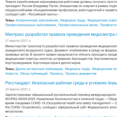
Тяжело переболевшие коронавирусом работники должны получать льготны
президент России Владимир Путин. Инициативу он озвучил в рамках под
общероссийскими объединениями профсоюзов, работодателей и правител
сообщил сайт «Российской газеты».
Темы:
Аллергические заболевания
,
Медицина труда
,
Медицинские осмо
Профессиональные заболевания
,
Профессиональные риски
,
Профпатол
Минтранс разработал правила проведения медосмотра 
31 марта 2021 г.
Министерство транспорта разработало правила проведения медицинског
гражданского воздушного судна. Документ опубликован в среду на федер
правовых актов. В проекте правил предлагается обязать проходить пред
медицинские осмотры пилотов, штурманов, бортрадистов, бортинженеров
бортпроводников, бортоператоров и диспетчеров.
Темы:
Другие интересные публикации
,
Медицина труда
,
Медицинские о
Новости
,
Обзор публикаций
,
Проекты
,
Проекты документов
Росстандарт: безопасная рабочая среда в условиях бор
30 марта 2021 г.
Зарегистрирован официальный русскоязычный перевод международного 
ISO/PAS 45005:2020 Управление безопасностью и гигиеной труда — Обще
время пандемии COVID-19 (Occupational health and safety management — Gen
the COVID-19 pandemic), сообщает официальный сайт Федерального аген
метрологии.