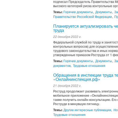
подписал Председатель Правительства Ми
высокого категорий риска контрольные ор
Темы:
Горячие документы
,
Документы
,
За
Правительство Российской Федерации
,
Пр
Планируется актуализировать ч
труда
22 декабря 2022 г.
Федеральной службой по труду и занятос
контрольных вопросов) для осуществлени
трудового законодательства и иных норма
утвержденные приказом Роструда от 1 фев
Темы:
Горячие документы
,
Документы
,
За
документов
,
Трудовые отношения
Обращения в инспекции труда т
«Онлайнинспекция.рф»
21 декабря 2022 г.
Роструд продолжает развивать электронн
мобильное приложение «Онлайнинспекция.
также получить онлайн-консультацию. Его
Роструде в минувшую пятницу.
Темы:
Другие интересные публикации
,
Но
Трудовые отношения