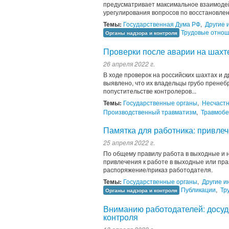
предусматривает максимальное взаимодейс
урегулирования вопросов по восстановлен
Темы:
Государственная Дума РФ
,
Другие 
Трудовые отно
Органы надзора и контроля
Проверки после аварии на шах
26 апреля 2022 г.
В ходе проверок на российских шахтах и 
выявлено, что их владельцы грубо прене
попустительстве контролеров...
Темы:
Государственные органы
,
Несчастн
Производственный травматизм
,
Травмобе
Памятка для работника: привлеч
25 апреля 2022 г.
По общему правилу работа в выходные и 
привлечения к работе в выходные или пр
распоряжение/приказ работодателя.
Темы:
Государственные органы
,
Другие и
Публикации
,
Тр
Органы надзора и контроля
Вниманию работодателей: досуд
контроля