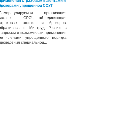
применения страховыми агентами и
брокерами упрощенной СОУТ
Саморегулируемая организация
(далее – СРО), объединяющая
страховых агентов и брокеров,
обратилась в Минтруд России с
запросом о возможности применения
ее членами упрощенного порядка
проведения специальной...