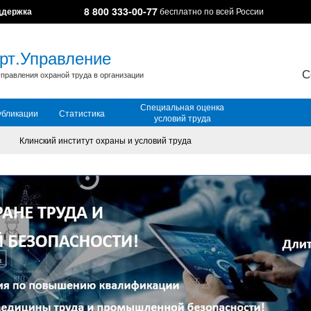
8 800 333-00-77
ддержка
бесплатно по всей России
рт.Управление
С
правления охраной труда в организации
Специальная оценка
убликации
Статистика
условий труда
Клинский институт охраны и условий труда