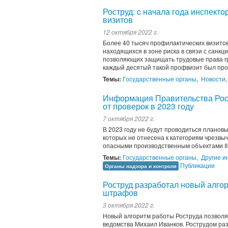
Роструд: c начала года инспект
визитов
12 октября 2022 г.
Более 40 тысяч профилактических визитов
находящихся в зоне риска в связи с санк
позволяющих защищать трудовые права гр
каждый десятый такой профвизит был пров
Темы:
Государственные органы
,
Новости
Информация Правительства Росс
от проверок в 2023 году
7 октября 2022 г.
В 2023 году не будут проводиться планов
которых не отнесена к категориям чрезвыч
опасными производственным объектами II к
Темы:
Государственные органы
,
Другие и
Публикации
Органы надзора и контроля
Роструд разработал новый алго
штрафов
3 октября 2022 г.
Новый алгоритм работы Роструда позволя
ведомства Михаил Иванков. Рострудом ра