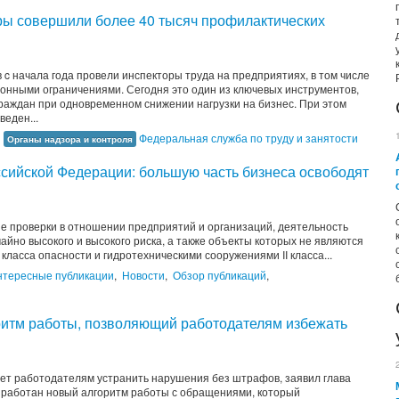
оры совершили более 40 тысяч профилактических
 c начала года провели инспекторы труда на предприятиях, в том числе
ционными ограничениями. Сегодня это один из ключевых инструментов,
аждан при одновременном снижении нагрузки на бизнес. При этом
еден...
,
Федеральная служба по труду и занятости
Органы надзора и контроля
ийской Федерации: большую часть бизнеса освободят
ые проверки в отношении предприятий и организаций, деятельность
айно высокого и высокого риска, а также объекты которых не являются
ласса опасности и гидротехническими сооружениями II класса...
нтересные публикации
,
Новости
,
Обзор публикаций
,
ритм работы, позволяющий работодателям избежать
ет работодателям устранить нарушения без штрафов, заявил глава
зработан новый алгоритм работы с обращениями, который