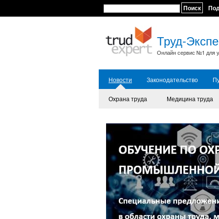
Поиск
По
Труд-Экспе
Онлайн сервис №1 для у
Новости
Законодательство
П
Охрана труда
Медицина труда