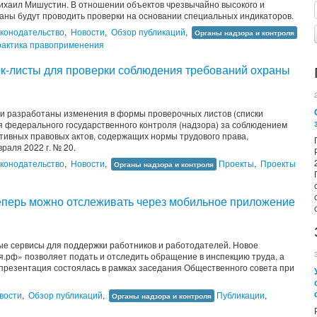
хаил Мишустин. В отношении объектов чрезвычайно высокого и
ганы будут проводить проверки на основании специальных индикаторов.
конодательство
,
Новости
,
Обзор публикаций
,
Органы надзора и контроля
актика правоприменения
ек-листы для проверки соблюдения требований охраны
ти разработаны изменения в формы проверочных листов (списки
я федерального государственного контроля (надзора) за соблюдением
тивных правовых актов, содержащих нормы трудового права,
раля 2022 г. № 20.
конодательство
,
Новости
,
Проекты
,
Проекты
Органы надзора и контроля
еперь можно отслеживать через мобильное приложение
ые сервисы для поддержки работников и работодателей. Новое
рф» позволяет подать и отследить обращение в инспекцию труда, а
 презентация состоялась в рамках заседания Общественного совета при
вости
,
Обзор публикаций
,
Публикации
,
Органы надзора и контроля