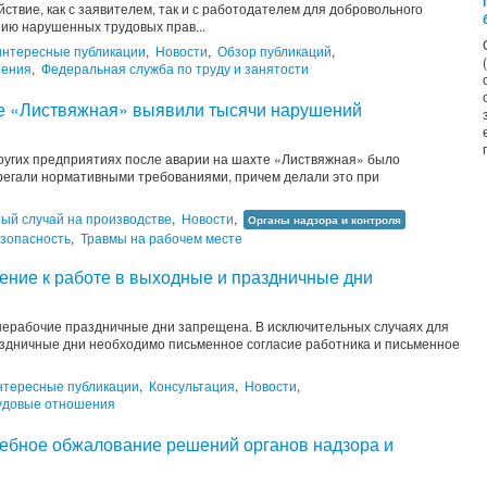
твие, как с заявителем, так и с работодателем для добровольного
ию нарушенных трудовых прав...
интересные публикации
,
Новости
,
Обзор публикаций
,
шения
,
Федеральная служба по труду и занятости
те «Листвяжная» выявили тысячи нарушений
других предприятиях после аварии на шахте «Листвяжная» было
брегали нормативными требованиями, причем делали это при
ый случай на производстве
,
Новости
,
Органы надзора и контроля
зопасность
,
Травмы на рабочем месте
ение к работе в выходные и праздничные дни
нерабочие праздничные дни запрещена. В исключительных случаях для
аздничные дни необходимо письменное согласие работника и письменное
нтересные публикации
,
Консультация
,
Новости
,
удовые отношения
ебное обжалование решений органов надзора и