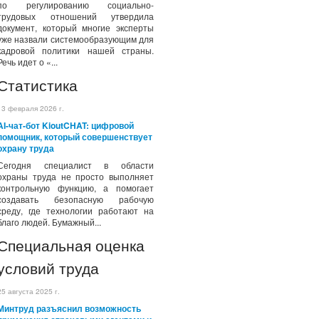
по регулированию социально-
трудовых отношений утвердила
документ, который многие эксперты
уже назвали системообразующим для
кадровой политики нашей страны.
Речь идет о «...
Статистика
13 февраля 2026 г.
AI-чат-бот KioutCHAT: цифровой
помощник, который совершенствует
охрану труда
Сегодня специалист в области
охраны труда не просто выполняет
контрольную функцию, а помогает
создавать безопасную рабочую
среду, где технологии работают на
благо людей. Бумажный...
Специальная оценка
условий труда
25 августа 2025 г.
Минтруд разъяснил возможность