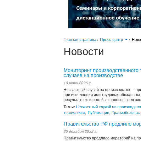
Главная страница
/
Пресс-центр
/
Нов
Новости
Мониторинг производственного 
случаев на производстве
10 июня 2026 г.
Несчастный случай на производстве — пр
при исполнении ими трудовых обязанност
результате которого был нанесен вред здо
Темы:
Несчастный случай на производств
травматизм
,
Публикации
,
Травмобезопас
Правительство РФ продлило мор
30 декабря 2022 г.
Правительство продлило мораторий на про