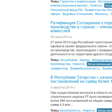
Темы:
Гарантии и компенсации
,
Интервь
компенсационных выплат
,
Новости
,
Обзо
Пенсионный фонд РФ
,
Правительство Ро
сфера
,
Трудовые отношения
,
Финансы
,
Э
Ратификация Соглашения о поря
производстве в странах – член
комиссией
30 июня 2014 г.
27 июня 2014 года Российская трехсторо
одобрила проект федерального закона «О
на производстве, происшедших с граждан
деятельности на территории другого гос
Темы:
За рубежом
,
Законы
,
Международна
производстве
,
Новости
,
Обзор публикаций
травматизм
,
Травмобезопасность
,
Травмы
В Республике Татарстан с начал
постановлений на сумму более 1
5 августа 2014 г.
При осуществлении контроля в области ох
строительного надзора РТ было проведен
более 280 постановлений на общую сумму 
сумму 4,3 млн....
Темы:
Безопасность
,
Новости
,
Обзор пуб