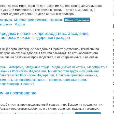
тся во всем мире: если 20 лет назад им болели менее 30 миллионов
ют уже 336 миллионов, в том числе в России – почти 4 миллиона, в
 этом медики уверены: на деле больных в полтора...
а труда
,
Медицинские осмотры
,
Новости
,
Обзор публикаций
тология
,
Россия
а вредных и опасных производствах. Заседание
 вопросам охраны здоровья граждан
емые коллеги, очередное заседание Правительственной комиссии по
опрос об охране здоровья тех, кто работает, то есть абсолютного
 числе на различных производствах, и на современных, и не очень
коны
,
Интервью
,
Медицина труда
,
Медицинские осмотры
,
Мероприятия
ранения Российской Федерации
,
Министерство труда и социальной
равительство Российской Федерации
,
Практика правоприменения
,
сиональные новообразования
,
Профессиональные риски
,
отребнадзор
,
События
зм на производстве
особ снизить производственный травматизм. ​Вскоре на предприятии
елых и оранжевых касках, но и в синих, зелёных, красных и желтых.