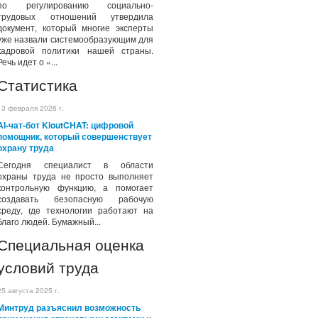
по регулированию социально-
трудовых отношений утвердила
документ, который многие эксперты
уже назвали системообразующим для
кадровой политики нашей страны.
Речь идет о «...
Статистика
13 февраля 2026 г.
AI-чат-бот KioutCHAT: цифровой
помощник, который совершенствует
охрану труда
Сегодня специалист в области
охраны труда не просто выполняет
контрольную функцию, а помогает
создавать безопасную рабочую
среду, где технологии работают на
благо людей. Бумажный...
Специальная оценка
условий труда
25 августа 2025 г.
Минтруд разъяснил возможность