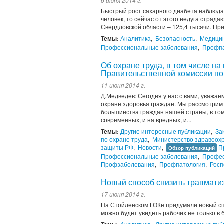
6 июня 2014 г.
Быстрый рост сахарного диабета наблюдае
человек, то сейчас от этого недуга страда
Свердловской области – 125,4 тысячи. При
Темы:
Аналитика
,
Безопасность
,
Медицин
Профессиональные заболевания
,
Профпа
Об охране труда, в том числе н
Правительственной комиссии по
11 июня 2014 г.
Д.Медведев: Сегодня у нас с вами, уважа
охране здоровья граждан. Мы рассмотрим в
большинства граждан нашей страны, в том
современных, и на вредных, и...
Темы:
Другие интересные публикации
,
За
по охране труда
,
Министерство здравоох
защиты РФ
,
Новости
,
П
Обзор публикаций
Профессиональные заболевания
,
Профес
Профзаболевания
,
Профпатология
,
Росп
Новый способ снизить травмати
17 июня 2014 г.
На Стойленском ГОКе придумали новый сп
можно будет увидеть рабочих не только в б