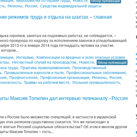
ликации
,
Мероприятия по охране труда
,
Новости
,
Обзор публикаций
сть
,
Регионы
,
Россия
,
Средства индивидуальной защиты
ие режимов труда и отдыха на шахтах – главная
дыха горняков, занятых на подземных работах, не соблюдается, –
ного прокурора по надзору за исполнением законов в угледобывающей
кабре 2013-го и январе 2014 года пятнадцать человек на участке,
котором...
ликации
,
Интервью
,
Компенсации за вредные и (или) опасные условия
мотры
,
Несчастный случай на производстве
,
Новости
,
Обзор публикаций
ана труда
,
Практика правоприменения
,
Производственный
ь
,
Промышленные аэрозоли и пыли
,
Профессиональные заболевания
,
ания
,
Профпатология
,
Профсоюзные организации
,
Регионы
,
Россия
,
езопасность
,
Травмы на рабочем месте
,
Угольная промышленность
,
щиты Максим Топилин дал интервью телеканалу «Россия
 к России было множество спекуляций, в частности в украинской
дан этих регионов существенно снизится. Что же происходит в
т взятые Россией социальные обязательства? Об этом и многом другом
иты Максим Топилин – гость...