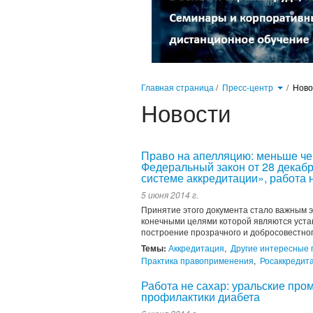
Главная страница
/
Пресс-центр
/
Нов
Новости
Право на апелляцию: меньше чем
Федеральный закон от 28 декаб
системе аккредитации», работа 
5 июня 2014 г.
Принятие этого документа стало важным 
конечными целями которой являются устан
построение прозрачного и добросовестног
Темы:
Аккредитация
,
Другие интересные 
Практика правоприменения
,
Росаккредит
Работа не сахар: уральские пр
профилактики диабета