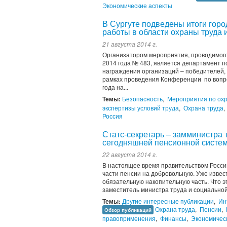
Экономические аспекты
В Сургуте подведены итоги гор
работы в области охраны труда
21 августа 2014 г.
Организатором мероприятия, проводимого
2014 года № 483, является департамент 
награждения организаций – победителей, 
рамках проведения Конференции по вопро
года на...
Темы:
Безопасность
,
Мероприятия по охр
экспертизы условий труда
,
Охрана труда
,
Россия
Статс-секретарь – замминистра 
сегодняшней пенсионной систем
22 августа 2014 г.
В настоящее время правительством Росси
части пенсии на добровольную. Уже извест
обязательную накопительную часть. Что 
заместитель министра труда и социальной
Темы:
Другие интересные публикации
,
Ин
Охрана труда
,
Пенсии
,
Обзор публикаций
правоприменения
,
Финансы
,
Экономичес