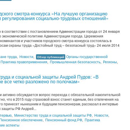
одского смотра-конкурса «На лучшую организацию
 и регулирования социально-трудовых отношений»
 в соответствии с постановлением Администрации города от 24 января
по экономической политике Администрации города. Церемония
номинантов и участников городского смотра-конкурса состоялась в
сам охраны труда «Достойный труд – безопасный труд» 24 июля 2014
ане труда
,
Новости
,
Органы государственной
Обзор публикаций
Практика правоприменения
,
Промышленная безопасность
,
Регионы
,
труда и социальной защиты Андрей Пудов: «В
е все четко разложено по полочкам»
и активно обсуждается вопрос перехода с обязательной накопительной
но, что в 2015 году страховой взнос станет единым, без отвлечения на
это принесет нынешним и будущим пенсионерам, рассказал в интервью
 защиты РФ Андрей...
тервью
,
Министерство труда и социальной защиты РФ
,
Новости
,
Пенсионное обеспечение
,
Пенсионный фонд РФ
,
Практика
кие аспекты