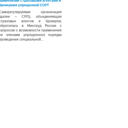
применения страховыми агентами и
брокерами упрощенной СОУТ
Саморегулируемая организация
(далее – СРО), объединяющая
страховых агентов и брокеров,
обратилась в Минтруд России с
запросом о возможности применения
ее членами упрощенного порядка
проведения специальной...