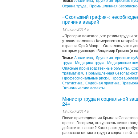
Темы:
Аналитика
,
Другие интересные пуб
Охрана труда
,
Промышленная безопасно
«Скользкий график»: несоблюден
причина аварий
18 июня 2014 г.
«Проверка показала, что режим труда и от
уточнил помощник Кемеровского межрайон
отрасли Юрий Моор. – Оказалось, что в де
которым руководил Владимир Громов (и на 
Темы:
Аналитика
,
Другие интересные пуб
труда
,
Медицина труда
,
Медицинские ос
Опасные производственные объекты
,
Охр
травматизм
,
Промышленная безопасност
Профессиональные риски
,
Профзаболев
Статистика
,
Судебная практика
,
Травмоб
Экономические аспекты
Министр труда и социальной за
24»
19 июня 2014 г.
После присоединения Крыма и Севастополя
прессе. Говорили, что уровень жизни граж
действительности? Каких расходов требую
рассказал министр труда и социальной защ