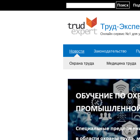
Поиск
По
Труд-Экспе
Онлайн сервис №1 для у
Новости
Законодательство
П
Охрана труда
Медицина труда