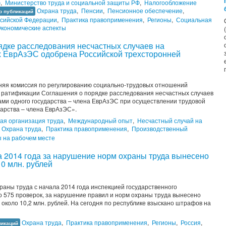
ю
,
Министерство труда и социальной защиты РФ
,
Налогообложение
Охрана труда
,
Пенсии
,
Пенсионное обеспечение
,
р публикаций
ссийской Федерации
,
Практика правоприменения
,
Регионы
,
Социальная
кономические аспекты
дке расследования несчастных случаев на
ах ЕврАзЭС одобрена Российской трехсторонней
нняя комиссия по регулированию социально-трудовых отношений
 ратификации Соглашения о порядке расследования несчастных случаев
ами одного государства – члена ЕврАзЭС при осуществлении трудовой
ударства – члена ЕврАзЭС».
я организация труда
,
Международный опыт
,
Несчастный случай на
Охрана труда
,
Практика правоприменения
,
Производственный
 на рабочем месте
а 2014 года за нарушение норм охраны труда вынесено
0 млн. рублей
раны труда с начала 2014 года инспекцией государственного
о 575 проверок, за нарушение правил и норм охраны труда вынесено
около 10,2 млн. рублей. На сегодня по республике взыскано штрафов на
Охрана труда
,
Практика правоприменения
,
Регионы
,
Россия
,
ликаций