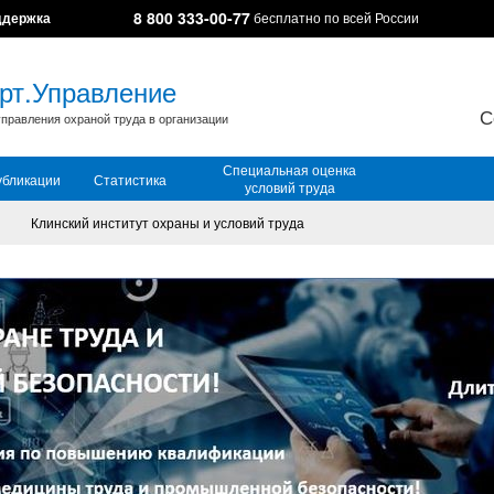
8 800 333-00-77
ддержка
бесплатно по всей России
рт.Управление
С
правления охраной труда в организации
Специальная оценка
убликации
Статистика
условий труда
Клинский институт охраны и условий труда