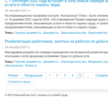
C 1 сентября 2022 года вступает в силу новый порядок 
услуги в области охраны труда
28 декабря 2021 г.
На информационно-правовом портале «Консультант Плюс» было опублик
от 16 декабря 2021 года № 2334 «Об утверждении Правил аккредитации 
предпринимателей, оказывающих услуги в области охраны труда, и треб
предпринимателям, оказывающим услуги в области охраны труда».
Темы:
Горячие документы
,
Документы
,
Законодательство
,
Мероприятия 
Реабилитация работников, занятых на работах по добыч
24 декабря 2021 г.
Минздравом разработан порядок проведения послесменной реабилитации
опасными и (или) вредными условиями труда по добыче угля.
Темы:
Горячие документы
,
Документы
,
Законодательство
,
Медицина тру
обеспечение
,
Новости
Первая
Предыдущая
1
2
3
4
5
...
Следую
Сначала старые
© 2012 Клинский институт охраны и условий труда