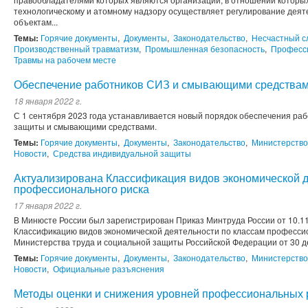
технологическому и атомному надзору осуществляет регулирование деят
объектам...
Темы:
Горячие документы
,
Документы
,
Законодательство
,
Несчастный с
Производственный травматизм
,
Промышленная безопасность
,
Професс
Травмы на рабочем месте
Обеспечение работников СИЗ и смывающими средства
18 января 2022 г.
С 1 сентября 2023 года устанавливается новый порядок обеспечения ра
защиты и смывающими средствами.
Темы:
Горячие документы
,
Документы
,
Законодательство
,
Министерство
Новости
,
Средства индивидуальной защиты
Актуализирована Классификация видов экономической д
профессионального риска
17 января 2022 г.
В Минюсте России был зарегистрирован Приказ Минтруда России от 10.11
Классификацию видов экономической деятельности по классам професси
Министерства труда и социальной защиты Российской Федерации от 30 де
Темы:
Горячие документы
,
Документы
,
Законодательство
,
Министерство
Новости
,
Официальные разъяснения
Методы оценки и снижения уровней профессиональных 