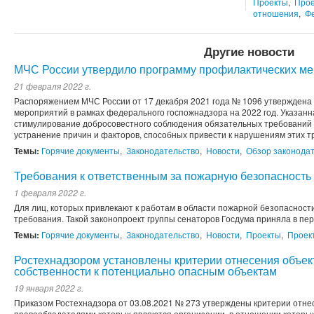
Проекты
,
Прое
отношения
,
Ф
Другие новости
МЧС России утвердило программу профилактических ме
21 февраля 2022 г.
Распоряжением МЧС России от 17 декабря 2021 года № 1096 утверждена
мероприятий в рамках федерального госпожнадзора на 2022 год. Указан
стимулирование добросовестного соблюдения обязательных требований
устранение причин и факторов, способных привести к нарушениям этих т
Темы:
Горячие документы
,
Законодательство
,
Новости
,
Обзор законода
Требования к ответственным за пожарную безопасность 
1 февраля 2022 г.
Для лиц, которых привлекают к работам в области пожарной безопасност
требования. Такой законопроект группы сенаторов Госдума приняла в пер
Темы:
Горячие документы
,
Законодательство
,
Новости
,
Проекты
,
Проек
Ростехнадзором установлены критерии отнесения объек
собственности к потенциально опасным объектам
19 января 2022 г.
Приказом Ростехнадзора от 03.08.2021 № 273 утверждены критерии отне
правообладателями которых являются организации, в отношении которых