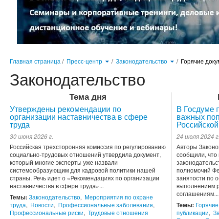
Главная страница
/
Пресс-центр
/
Законодательство
/
Горячие док
Законодательство
Тема дня
Утверждены рекомендации по
В Госдуме 
организации наставничества в сфере
важных поп
труда
Российской
30 июня 2026 г.
24 июля 2024 г
Российская трехсторонняя комиссия по регулированию
Авторы Законо
социально-трудовых отношений утвердила документ,
сообщили, что
который многие эксперты уже назвали
законодательс
системообразующим для кадровой политики нашей
полномочий Фе
страны. Речь идет о «Рекомендациях по организации
занятости по 
наставничества в сфере труда»...
выполнением р
соглашениям...
Темы:
Законодательство
,
Мероприятия по охране
труда
,
Новости
,
Профессиональные заболевания
,
Темы:
Горячие
Профессиональные риски
,
Трудовые отношения
публикации
,
З