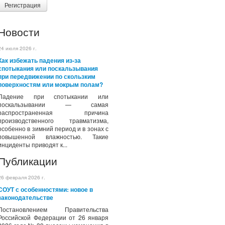
Регистрация
Новости
24 июля 2026 г.
Как избежать падения из-за
спотыкания или поскальзывания
при передвижении по скользким
поверхностям или мокрым полам?
Падение при спотыкании или
поскальзывании — самая
распространенная причина
производственного травматизма,
особенно в зимний период и в зонах с
повышенной влажностью. Такие
инциденты приводят к...
Публикации
26 февраля 2026 г.
СОУТ с особенностями: новое в
законодательстве
Постановлением Правительства
Российской Федерации от 26 января