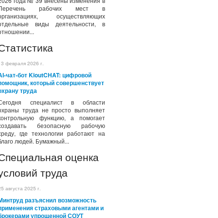
2026 года № 39 внесены изменения в
Перечень рабочих мест в
организациях, осуществляющих
отдельные виды деятельности, в
отношении...
Статистика
13 февраля 2026 г.
AI-чат-бот KioutCHAT: цифровой
помощник, который совершенствует
охрану труда
Сегодня специалист в области
охраны труда не просто выполняет
контрольную функцию, а помогает
создавать безопасную рабочую
среду, где технологии работают на
благо людей. Бумажный...
Специальная оценка
условий труда
25 августа 2025 г.
Минтруд разъяснил возможность
применения страховыми агентами и
брокерами упрощенной СОУТ