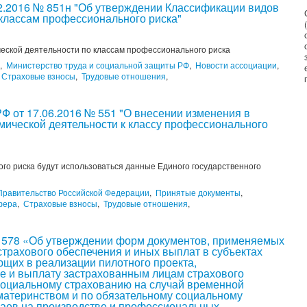
12.2016 № 851н "Об утверждении Классификации видов
 классам профессионального риска"
еской деятельности по классам профессионального риска
,
Министерство труда и социальной защиты РФ
,
Новости ассоциации
,
Страховые взносы
,
Трудовые отношения
,
Ф от 17.06.2016 № 551 "О внесении изменения в
мической деятельности к классу профессионального
го риска будут использоваться данные Единого государственного
Правительство Российской Федерации
,
Принятые документы
,
фера
,
Страховые взносы
,
Трудовые отношения
,
 578 «Об утверждении форм документов, применяемых
страхового обеспечения и иных выплат в субъектах
щих в реализации пилотного проекта,
 и выплату застрахованным лицам страхового
социальному страхованию на случай временной
 материнством и по обязательному социальному
чаев на производстве и профессиональных