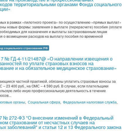
сходов территориальными органами Фонда социального
ации»
мых в рамках «пилотного проекта» по осуществлению «прямых выплат»
ены новые формы: заявления о выплате (перерасчете) пособия (оплате
, необходимых для назначения и выплаты застрахованным лицам
ия о возмещении расходов на выплату пособия по временной
нд социального страхования РФ
17 № ГД-4-11/21487@ «О направлении извещения о
анностей по уплате страховых взносов на
ование и на обязательное медицинское страхование»
мающиеся частной практикой, обязаны уплатить страховые взносы за
 – 23 400 руб., на ОМС – 4 590 руб. В случае, если плательщики
льскую либо иную профессиональную деятельность в течение
осов...
оговые органы
,
Социальная сфера
,
Федеральная налоговая служба
,
17 № 272-ФЗ "О внесении изменений в Федеральный
ном страховании от несчастных случаев на
х заболеваний" и статьи 12 и 13 Федерального закона