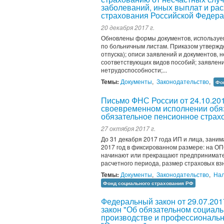
заболеваний, иных выплат и ра
страхования Российской Федер
20 декабря 2017 г.
Обновлены формы документов, используе
по больничным листам. Приказом утвержд
отпуска); описи заявлений и документов
соответствующих видов пособий; заявлен
нетрудоспособности;...
Темы:
Документы
,
Законодательство
,
Фо
Письмо ФНС России от 24.10.20
своевременном исполнении обяз
обязательное пенсионное страх
27 октября 2017 г.
До 31 декабря 2017 года ИП и лица, зани
2017 год в фиксированном размере: на ОПС
начинают или прекращают предпринимате
расчетного периода, размер страховых взн
Темы:
Документы
,
Законодательство
,
Нал
Фонд социального страхования РФ
Федеральный закон от 29.07.20
закон "Об обязательном социаль
производстве и профессиональны