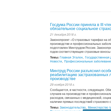
Госдума России приняла в III ч
обязательное социальное страхо
21 декабря 2018 г.
Законопроект «О страховых тарифах на о
производстве и профессиональных заболев
подготовлен Минтрудом России. Законопрое
годов соответствующие страховые взносы 
Темы:
Главная Эталон
,
Государственная
Новости
,
Профессиональные заболевани
Минтруд России разъяснил особ
реабилитацию застрахованных л
производстве
29 ноября 2018 г.
Сообщается, в частности, следующее. Об
случаев на производстве и профессионал
расходов, связанных с медицинской, соц
наличии прямых последствий страхового сл
Темы:
Законодательство
,
Министерство т