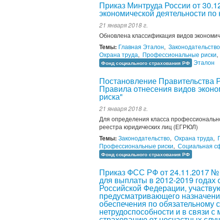
Приказ Минтруда России от 30.
экономической деятельности по
21 января 2018 г.
Обновлена классификация видов экономич
Темы:
Главная Эталон
,
Законодательство
Охрана труда
,
Профессиональные риски
,
Эталон
Фонд социального страхования РФ
Постановление Правительства Р
Правила отнесения видов эконо
риска"
21 января 2018 г.
Для определения класса профессионально
реестра юридических лиц (ЕГРЮЛ)
Темы:
Законодательство
,
Охрана труда
,
Профессиональные риски
,
Социальная с
Фонд социального страхования РФ
Приказ ФСС РФ от 24.11.2017 №
для выплаты в 2012-2019 годах 
Российской Федерации, участвую
предусматривающего назначение
обеспечения по обязательному 
нетрудоспособности и в связи с
страхованию от несчастных слу