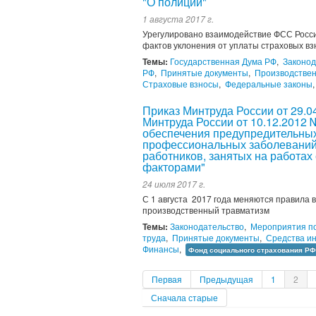
"О полиции"
1 августа 2017 г.
Урегулировано взаимодействие ФСС Росси
фактов уклонения от уплаты страховых вз
Темы:
Государственная Дума РФ
,
Законод
РФ
,
Принятые документы
,
Производстве
Страховые взносы
,
Федеральные законы
Приказ Минтруда России от 29.0
Минтруда России от 10.12.2012
обеспечения предупредительных
профессиональных заболеваний 
работников, занятых на работа
факторами"
24 июля 2017 г.
С 1 августа 2017 года меняются правила 
производственный травматизм
Темы:
Законодательство
,
Мероприятия по
труда
,
Принятые документы
,
Средства и
Финансы
,
Фонд социального страхования РФ
Первая
Предыдущая
1
2
Сначала старые