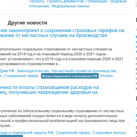
Проекты
,
Проекты документов
,
Публикации
,
Трудовые
отношения
,
Федеральные законы
Другие новости
тении законопроект о сохранении страховых тарифов на
вание от несчастных случаев на производстве
бязательное социальное страхование от несчастных случаев на
аний на 2019 год и на плановый период 2020 и 2021 годов»
кт устанавливает, что в 2019 году и в плановом периоде 2020 и 2021
уплачиваются страхователями в...
 Дума РФ
,
Законодательство
,
Несчастный случай на производстве
,
я
,
Социальная сфера
,
Эталон
Фонд социального страхования РФ
енности оплаты страховщиком расходов на
иц, получивших повреждение здоровья на
еспечение по обязательному социальному страхованию от несчастных
ьных заболеваний осуществляется в виде оплаты дополнительных
иальной и профессиональной реабилитацией застрахованного лица при
учая...
руда и социальной защиты РФ
,
Социальная сфера
,
Страховые взносы
,