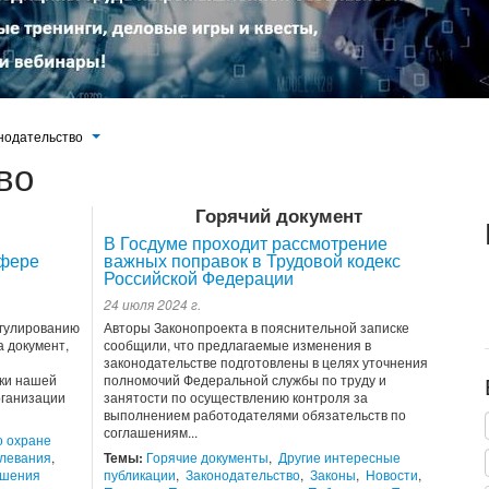
нодательство
во
Горячий документ
В Госдуме проходит рассмотрение
сфере
важных поправок в Трудовой кодекс
Российской Федерации
24 июля 2024 г.
егулированию
Авторы Законопроекта в пояснительной записке
 документ,
сообщили, что предлагаемые изменения в
законодательстве подготовлены в целях уточнения
ки нашей
полномочий Федеральной службы по труду и
рганизации
занятости по осуществлению контроля за
выполнением работодателями обязательств по
соглашениям...
о охране
левания
,
Темы:
Горячие документы
,
Другие интересные
ошения
публикации
,
Законодательство
,
Законы
,
Новости
,