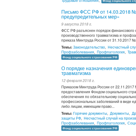
Трудовые отношения
,
Фонд социального с
Письмо ФСС РФ от 14.03.2018 №
предупредительных мер»
9 августа 2018 г.
ФСС РФ разъяснен порядок финансового 
производственного травматизма и профза
приказа Минтруда России от 31.10.2017 №
Темы:
Законодательство
,
Несчастный слу
Профзаболевания
,
Профпатология
,
Трав
Фонд социального страхования РФ
О порядке назначения единовре
травматизма
12 февраля 2018 г.
Приказом Минтруда России от 22.11.2017
предоставления Фондом социального стра
обеспечения по обязательному социально
профессиональных заболеваний в виде ед
либо лицам, имеющим право...
Темы:
Горячие документы
,
Документы
,
Др
защиты РФ
,
Несчастный случай на произ
Профзаболевания
,
Профпатология
,
Соци
Фонд социального страхования РФ