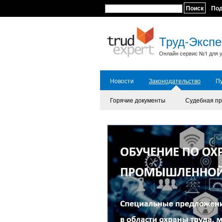
Поиск
По
Труд-Экспе
Онлайн сервис №1 для у
Новости
Законодательство
П
Горячие документы
Судебная пр