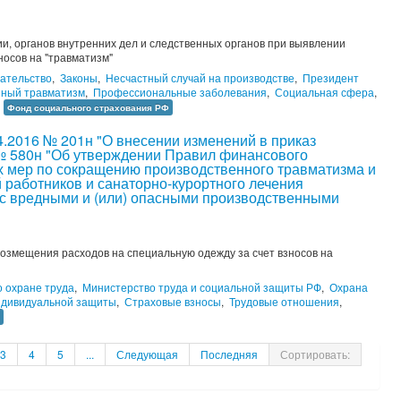
и, органов внутренних дел и следственных органов при выявлении
носов на "травматизм"
ательство
,
Законы
,
Несчастный случай на производстве
,
Президент
нный травматизм
,
Профессиональные заболевания
,
Социальная сфера
,
,
Фонд социального страхования РФ
4.2016 № 201н "О внесении изменений в приказ
 № 580н "Об утверждении Правил финансового
 мер по сокращению производственного травматизма и
работников и санаторно-курортного лечения
х с вредными и (или) опасными производственными
возмещения расходов на специальную одежду за счет взносов на
 охране труда
,
Министерство труда и социальной защиты РФ
,
Охрана
ндивидуальной защиты
,
Страховые взносы
,
Трудовые отношения
,
3
4
5
...
Следующая
Последняя
Сортировать: