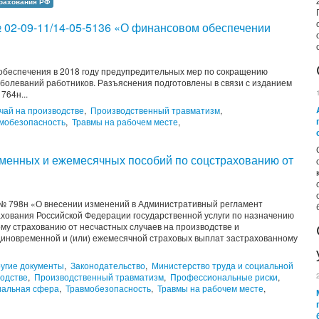
трахования РФ
 02-09-11/14-05-5136 «О финансовом обеспечении
обеспечения в 2018 году предупредительных мер по сокращению
болеваний работников. Разъяснения подготовлены в связи с изданием
 764н...
чай на производстве
,
Производственный травматизм
,
мобезопасность
,
Травмы на рабочем месте
,
менных и ежемесячных пособий по соцстрахованию от
 № 798н «О внесении изменений в Административный регламент
хования Российской Федерации государственной услуги по назначению
му страхованию от несчастных случаев на производстве и
иновременной и (или) ежемесячной страховых выплат застрахованному
угие документы
,
Законодательство
,
Министерство труда и социальной
водстве
,
Производственный травматизм
,
Профессиональные риски
,
альная сфера
,
Травмобезопасность
,
Травмы на рабочем месте
,