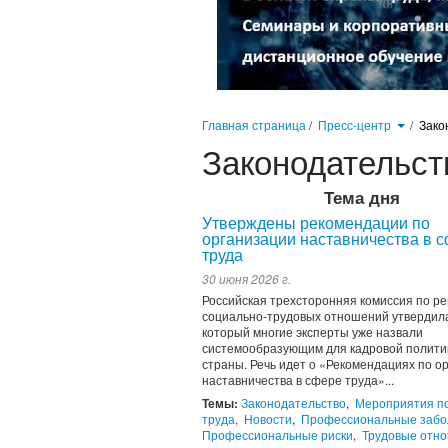
Главная страница
/
Пресс-центр
/
Зако
Законодательст
Тема дня
Утверждены рекомендации по
организации наставничества в 
труда
30 июня 2026 г.
Российская трехсторонняя комиссия по р
социально-трудовых отношений утвердила
который многие эксперты уже назвали
системообразующим для кадровой полити
страны. Речь идет о «Рекомендациях по о
наставничества в сфере труда»...
Темы:
Законодательство
,
Мероприятия п
труда
,
Новости
,
Профессиональные забо
Профессиональные риски
,
Трудовые отн