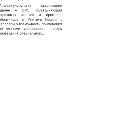
Саморегулируемая организация
(далее – СРО), объединяющая
страховых агентов и брокеров,
обратилась в Минтруд России с
запросом о возможности применения
ее членами упрощенного порядка
проведения специальной...