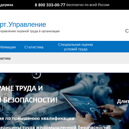
8 800 333-00-77
ддержка
бесплатно по всей России
рт.Управление
С
правления охраной труда в организации
Специальная оценка
убликации
Статистика
условий труда
актика