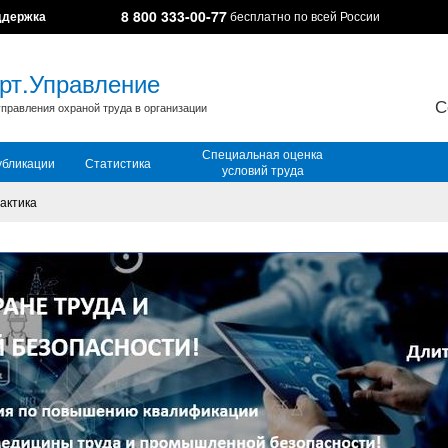
8 800 333-00-77
ддержка
бесплатно по всей России
рт.Управление
С
правления охраной труда в организации
Специальная оценка
убликации
Статистика
условий труда
актика