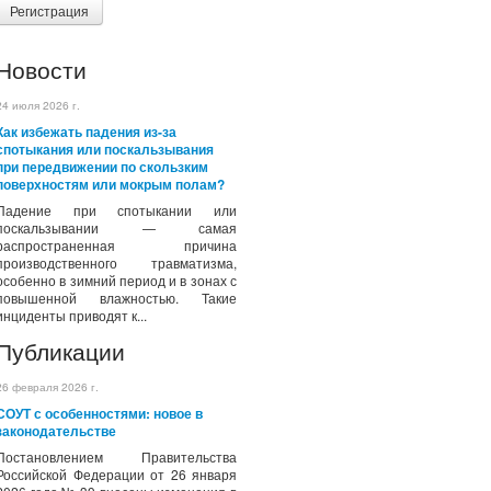
Регистрация
Новости
24 июля 2026 г.
Как избежать падения из-за
спотыкания или поскальзывания
при передвижении по скользким
поверхностям или мокрым полам?
Падение при спотыкании или
поскальзывании — самая
распространенная причина
производственного травматизма,
особенно в зимний период и в зонах с
повышенной влажностью. Такие
инциденты приводят к...
Публикации
26 февраля 2026 г.
СОУТ с особенностями: новое в
законодательстве
Постановлением Правительства
Российской Федерации от 26 января