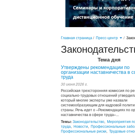
Главная страница
/
Пресс-центр
/
Зако
Законодательст
Тема дня
Утверждены рекомендации по
организации наставничества в 
труда
30 июня 2026 г.
Российская трехсторонняя комиссия по р
социально-трудовых отношений утвердила
который многие эксперты уже назвали
системообразующим для кадровой полити
страны. Речь идет о «Рекомендациях по о
наставничества в сфере труда»...
Темы:
Законодательство
,
Мероприятия п
труда
,
Новости
,
Профессиональные забо
Профессиональные риски
,
Трудовые отн