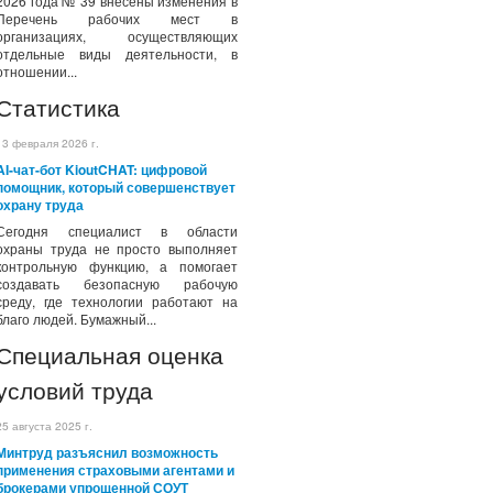
2026 года № 39 внесены изменения в
Перечень рабочих мест в
организациях, осуществляющих
отдельные виды деятельности, в
отношении...
Статистика
13 февраля 2026 г.
AI-чат-бот KioutCHAT: цифровой
помощник, который совершенствует
охрану труда
Сегодня специалист в области
охраны труда не просто выполняет
контрольную функцию, а помогает
создавать безопасную рабочую
среду, где технологии работают на
благо людей. Бумажный...
Специальная оценка
условий труда
25 августа 2025 г.
Минтруд разъяснил возможность
применения страховыми агентами и
брокерами упрощенной СОУТ