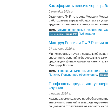
Как оформить пенсию через раб
5 октября 2021 г.
Отделение ПФР по городу Москве и Москов
работодатель вправе обращаться за уста
трудовых отношениях с ним, с их письмен
Темы:
Другие интересные публикации
,
Об
Публикации
Пенсионный фонд РФ
Минтруд России и ПФР России п
21 августа 2020 г.
Министерством труда и социальной защит
внесении изменений в федеральные зако
средств для финансирования накопительн
Минтруда России.
Темы:
Горячие документы
,
Законодательс
Пенсии
,
Пенсионное обеспечение
,
Пенси
Профсоюзы предлагают усоверше
случаев
4 марта 2020 г.
Краснодарское краевое профобъединение
внесении изменений в утвержденную метод
социальное страхование от несчастных с