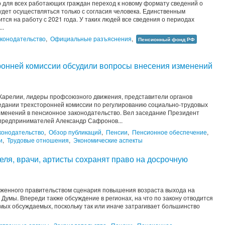
 для всех работающих граждан переход к новому формату сведений о
дет осуществляться только с согласия человека. Единственным
ится на работу с 2021 года. У таких людей все сведения о периодах
..
конодательство
,
Официальные разъяснения
,
Пенсионный фонд РФ
оронней комиссии обсудили вопросы внесения изменений
Карелии, лидеры профсоюзного движения, представители органов
едании трехсторонней комиссии по регулированию социально-трудовых
менений в пенсионное законодательство. Вел заседание Президент
предпринимателей Александр Сафронов...
конодательство
,
Обзор публикаций
,
Пенсии
,
Пенсионное обеспечение
,
и
,
Трудовые отношения
,
Экономические аспекты
теля, врачи, артисты сохранят право на досрочную
оженного правительством сценария повышения возраста выхода на
Думы. Впереди также обсуждение в регионах, на что по закону отводится
амых обсуждаемых, поскольку так или иначе затрагивает большинство