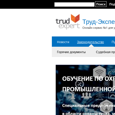
Поиск
По
Труд-Экспе
Онлайн сервис №1 для у
Новости
Законодательство
П
Горячие документы
Судебная пр