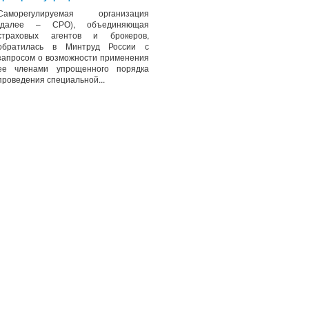
Саморегулируемая организация
(далее – СРО), объединяющая
страховых агентов и брокеров,
обратилась в Минтруд России с
запросом о возможности применения
ее членами упрощенного порядка
проведения специальной...