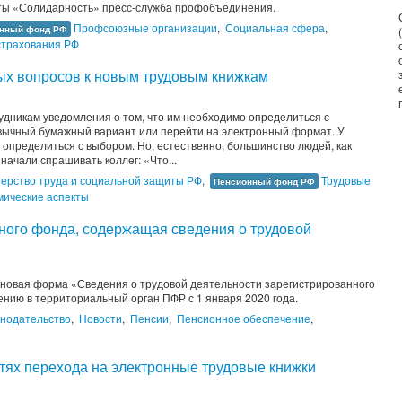
ты «Солидарность» пресс-служба профобъединения.
Профсоюзные организации
,
Социальная сфера
,
нный фонд РФ
страхования РФ
ных вопросов к новым трудовым книжкам
удникам уведомления о том, что им необходимо определиться с
ивычный бумажный вариант или перейти на электронный формат. У
 определиться с выбором. Но, естественно, большинство людей, как
начали спрашивать коллег: «Что...
ерство труда и социальной защиты РФ
,
Трудовые
Пенсионный фонд РФ
мические аспекты
ого фонда, содержащая сведения о трудовой
новая форма «Сведения о трудовой деятельности зарегистрированного
ению в территориальный орган ПФР с 1 января 2020 года.
онодательство
,
Новости
,
Пенсии
,
Пенсионное обеспечение
,
я
ях перехода на электронные трудовые книжки