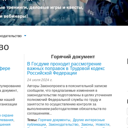
нодательство
во
Горячий документ
В Госдуме проходит рассмотрение
сфере
важных поправок в Трудовой кодекс
Российской Федерации
24 июля 2024 г.
егулированию
Авторы Законопроекта в пояснительной записке
 документ,
сообщили, что предлагаемые изменения в
законодательстве подготовлены в целях уточнения
ки нашей
полномочий Федеральной службы по труду и
рганизации
занятости по осуществлению контроля за
выполнением работодателями обязательств по
соглашениям...
о охране
левания
,
Темы:
Горячие документы
,
Другие интересные
ошения
публикации
,
Законодательство
,
Законы
,
Новости
,