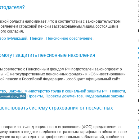
отодателя?
ской области напоминает, что в соответствии с законодательством
новлением страховой пенсии застрахованным лицам, состоящим в
ного согласия.
зор публикаций
,
Пенсии
,
Пенсионное обеспечение
,
омогут защитить пенсионные накопления
ы совместно с Пенсионным фондом РФ подготовлен законопроект о
ны «О негосударственных пенсионных фондах» и «Об инвестировании
ой пенсии в Российской Федерации», сообщает официальный сайт
тво
,
Законы
,
Министерство труда и социальной защиты РФ
,
Новости
,
Проекты
,
Проекты документов
,
Федеральные законы
онный фонд РФ
нствовать систему страхования от несчастных
 направило в Фонд социального страхования (ФСС) предложения о
ику расчета скидок и надбавок к страховым тарифам на обязательное
лучаев на производстве и профессиональных заболеваний, сообщила