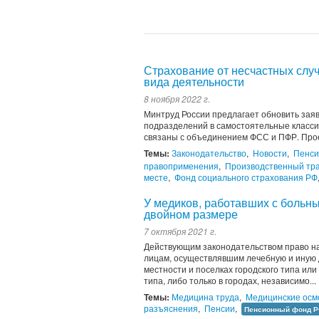
Страхование от несчастных слу
вида деятельности
8 ноября 2022 г.
Минтруд России предлагает обновить зая
подразделений в самостоятельные класси
связаны с объединением ФСС и ПФР. Прое
Темы:
Законодательство
,
Новости
,
Пенси
правоприменения
,
Производственный тр
месте
,
Фонд социального страхования РФ
У медиков, работавших с больн
двойном размере
7 октября 2021 г.
Действующим законодательством право на
лицам, осуществлявшим лечебную и иную д
местности и поселках городского типа или 
типа, либо только в городах, независимо...
Темы:
Медицина труда
,
Медицинские осм
разъяснения
,
Пенсии
,
Пенсионный фонд 