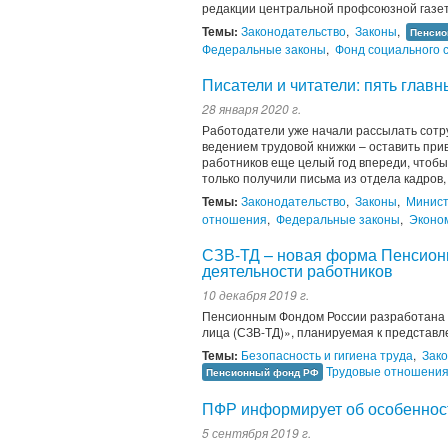
редакции центральной профсоюзной газе
Темы:
Законодательство
,
Законы
,
Пенсио
Федеральные законы
,
Фонд социального 
Писатели и читатели: пять глав
28 января 2020 г.
Работодатели уже начали рассылать сотр
ведением трудовой книжки – оставить пр
работников еще целый год впереди, чтобы
только получили письма из отдела кадров, 
Темы:
Законодательство
,
Законы
,
Минист
отношения
,
Федеральные законы
,
Эконо
СЗВ-ТД – новая форма Пенсионн
деятельности работников
10 декабря 2019 г.
Пенсионным Фондом России разработана 
лица (СЗВ-ТД)», планируемая к представл
Темы:
Безопасность и гигиена труда
,
Зак
Трудовые отношени
Пенсионный фонд РФ
ПФР информирует об особенност
5 сентября 2019 г.