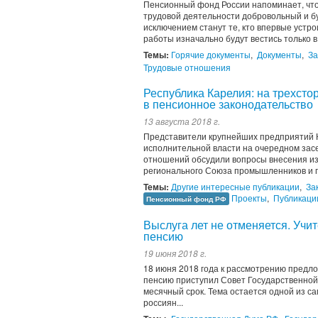
Пенсионный фонд России напоминает, что
трудовой деятельности добровольный и бу
исключением станут те, кто впервые устро
работы изначально будут вестись только в.
Темы:
Горячие документы
,
Документы
,
За
Трудовые отношения
Республика Карелия: на трехст
в пенсионное законодательство
13 августа 2018 г.
Представители крупнейших предприятий 
исполнительной власти на очередном зас
отношений обсудили вопросы внесения из
регионального Союза промышленников и 
Темы:
Другие интересные публикации
,
За
Проекты
,
Публикаци
Пенсионный фонд РФ
Выслуга лет не отменяется. Учи
пенсию
19 июня 2018 г.
18 июня 2018 года к рассмотрению предл
пенсию приступил Совет Государственной 
месячный срок. Тема остается одной из с
россиян...