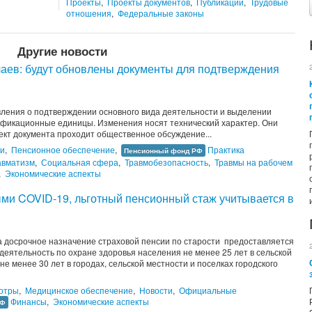
Проекты
,
Проекты документов
,
Публикации
,
Трудовые
отношения
,
Федеральные законы
Другие новости
чаев: будут обновлены документы для подтверждения
вления о подтверждении основного вида деятельности и выделении
фикационные единицы. Изменения носят технический характер. Они
кт документа проходит общественное обсуждение...
и
,
Пенсионное обеспечение
,
Практика
Пенсионный фонд РФ
авматизм
,
Социальная сфера
,
Травмобезопасность
,
Травмы на рабочем
,
Экономические аспекты
ыми COVID-19, льготный пенсионный стаж учитывается в
 досрочное назначение страховой пенсии по старости предоставляется
еятельность по охране здоровья населения не менее 25 лет в сельской
не менее 30 лет в городах, сельской местности и поселках городского
отры
,
Медицинское обеспечение
,
Новости
,
Официальные
Финансы
,
Экономические аспекты
РФ