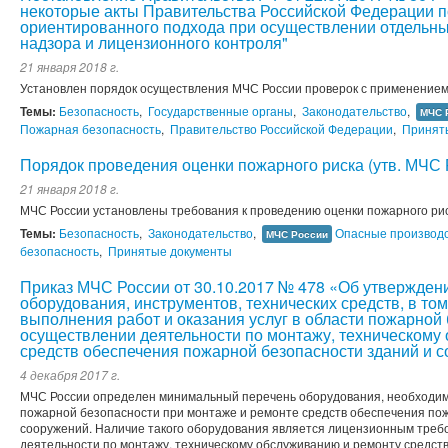
некоторые акты Правительства Российской Федерации п
ориентированного подхода при осуществлении отдельны
надзора и лицензионного контроля"
21 января 2018 г.
Установлен порядок осуществления МЧС России проверок с применением
Темы:
Безопасность
,
Государственные органы
,
Законодательство
,
МЧС 
Пожарная безопасность
,
Правительство Российской Федерации
,
Принят
Порядок проведения оценки пожарного риска (утв. МЧС 
21 января 2018 г.
МЧС России установлены требования к проведению оценки пожарного ри
Темы:
Безопасность
,
Законодательство
,
Опасные производ
МЧС России
безопасность
,
Принятые документы
Приказ МЧС России от 30.10.2017 № 478 «Об утвержден
оборудования, инструментов, технических средств, в то
выполнения работ и оказания услуг в области пожарной
осуществлении деятельности по монтажу, техническому
средств обеспечения пожарной безопасности зданий и 
4 декабря 2017 г.
МЧС России определен минимальный перечень оборудования, необходимо
пожарной безопасности при монтаже и ремонте средств обеспечения по
сооружений. Наличие такого оборудования является лицензионным треб
деятельности по монтажу, техническому обслуживанию и ремонту средст