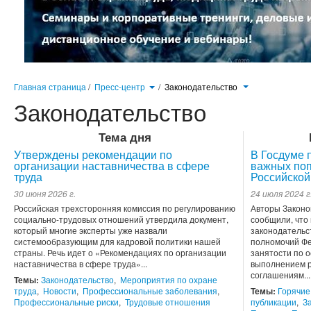
Главная страница
/
Пресс-центр
/
Законодательство
Законодательство
Тема дня
Утверждены рекомендации по
В Госдуме 
организации наставничества в сфере
важных поп
труда
Российской
30 июня 2026 г.
24 июля 2024 г
Российская трехсторонняя комиссия по регулированию
Авторы Законо
социально-трудовых отношений утвердила документ,
сообщили, что
который многие эксперты уже назвали
законодательс
системообразующим для кадровой политики нашей
полномочий Фе
страны. Речь идет о «Рекомендациях по организации
занятости по 
наставничества в сфере труда»...
выполнением р
соглашениям...
Темы:
Законодательство
,
Мероприятия по охране
труда
,
Новости
,
Профессиональные заболевания
,
Темы:
Горячие
Профессиональные риски
,
Трудовые отношения
публикации
,
З