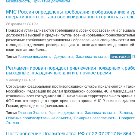
безопасность
,
Принятые документы
МЧС России определены требования к образованию и у
оперативного состава военизированных горноспасатель
26 февраля 2019 г.
Приказом устанавливаются требования к уровню образования и специал
должностей высшей и средней группы военизированных горноспасательн
различные требования установлены к образованию и специальностям ли
командира отделения, респираторщика, а также для занятия должностей
водителя автомобиля...
Темы:
Горячие документы
,
Документы
,
Законодательство
,
П
МЧС России
Регламентирован порядок привлечения пожарных к рабо
выходные, праздничные дни и в ночное время
5 декабря 2018 г.
Сотрудники федеральной противопожарной службы привлекаются к такой
Российской Федерации по делам гражданской обороны, ЧС и ликвидации 
отношении всех сотрудников ФПС; начальника территориального органа 
ФПС соответствующего территориального органа МЧС России и подчин
России; руководителя (начальника)...
Темы:
Главная Эталон
,
Горячие документы
,
Законодательство
,
Законы
,
Опасные производственные объекты
,
Пожарная безопасность
,
Професс
Эталон
Постановление Правительства РФ от 22.07.2017 № 864 