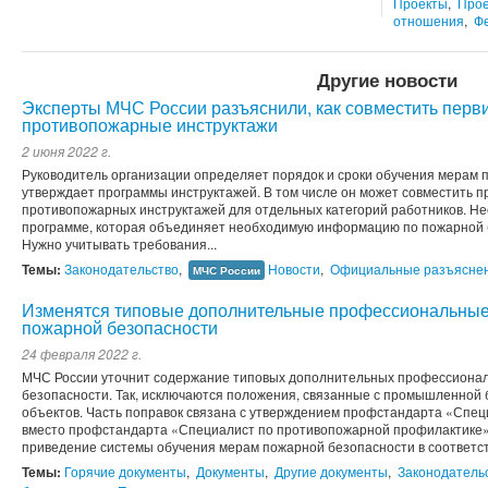
Проекты
,
Прое
отношения
,
Ф
Другие новости
Эксперты МЧС России разъяснили, как совместить перв
противопожарные инструктажи
2 июня 2022 г.
Руководитель организации определяет порядок и сроки обучения мерам 
утверждает программы инструктажей. В том числе он может совместить п
противопожарных инструктажей для отдельных категорий работников. Н
программе, которая объединяет необходимую информацию по пожарной 
Нужно учитывать требования...
Темы:
Законодательство
,
Новости
,
Официальные разъясне
МЧС России
Изменятся типовые дополнительные профессиональные
пожарной безопасности
24 февраля 2022 г.
МЧС России уточнит содержание типовых дополнительных профессионал
безопасности. Так, исключаются положения, связанные с промышленной
объектов. Часть поправок связана с утверждением профстандарта «Спе
вместо профстандарта «Специалист по противопожарной профилактике».
приведение системы обучения мерам пожарной безопасности в соответств
Темы:
Горячие документы
,
Документы
,
Другие документы
,
Законодатель