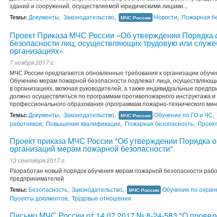
зданий и сооружений, осуществляемой юридическими лицами...
Темы:
Документы
,
Законодательство
,
Новости
,
Пожарная б
МЧС России
Проект Приказа МЧС России «Об утверждении Порядка
безопасности лиц, осуществляющих трудовую или служе
организациях»
7 ноября 2017 г.
МЧС России предлагаются обновленные требования к организации обуче
Обучению мерам пожарной безопасности подлежат лица, осуществляющи
в организациях, включая руководителей, а также индивидуальные предпр
должно осуществляться по программам противопожарного инструктажа и
профессионального образования (программам пожарно-технического мини
Темы:
Документы
,
Законодательство
,
Обучение по ГО и ЧС
,
МЧС России
работников
,
Повышение квалификации
,
Пожарная безопасность
,
Проект
Проект приказа МЧС России "Об утверждении Порядка о
организаций мерам пожарной безопасности"
13 сентября 2017 г.
Разработан новый порядок обучения мерам пожарной безопасности рабо
предпринимателей
Темы:
Безопасность
,
Законодательство
,
Обучение по охран
МЧС России
Проекты документов
,
Трудовые отношения
Письмо МЧС России от 14.07.2017 № 8-24-583 "О провед