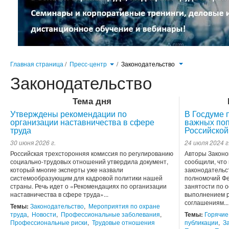
Главная страница
/
Пресс-центр
/
Законодательство
Законодательство
Тема дня
Утверждены рекомендации по
В Госдуме 
организации наставничества в сфере
важных поп
труда
Российской
30 июня 2026 г.
24 июля 2024 г
Российская трехсторонняя комиссия по регулированию
Авторы Законо
социально-трудовых отношений утвердила документ,
сообщили, что
который многие эксперты уже назвали
законодательс
системообразующим для кадровой политики нашей
полномочий Фе
страны. Речь идет о «Рекомендациях по организации
занятости по 
наставничества в сфере труда»...
выполнением р
соглашениям...
Темы:
Законодательство
,
Мероприятия по охране
труда
,
Новости
,
Профессиональные заболевания
,
Темы:
Горячие
Профессиональные риски
,
Трудовые отношения
публикации
,
З