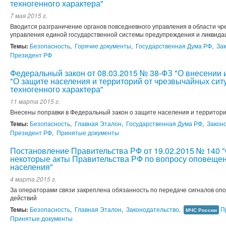
техногенного характера"
7 мая 2015 г.
Вводится разграничение органов повседневного управления в области чр
управления единой государственной системы предупреждения и ликвида
Темы:
Безопасность
,
Горячие документы
,
Государственная Дума РФ
,
За
Президент РФ
Федеральный закон от 08.03.2015 № 38-ФЗ "О внесении
"О защите населения и территорий от чрезвычайных сит
техногенного характера"
11 марта 2015 г.
Внесены поправки в Федеральный закон о защите населения и территори
Темы:
Безопасность
,
Главная Эталон
,
Государственная Дума РФ
,
Закон
Президент РФ
,
Принятые документы
Постановление Правительства РФ от 19.02.2015 № 140 
некоторые акты Правительства РФ по вопросу оповеще
населения"
4 марта 2015 г.
За операторами связи закреплена обязанность по передаче сигналов оп
действий
Темы:
Безопасность
,
Главная Эталон
,
Законодательство
,
П
МЧС России
Принятые документы