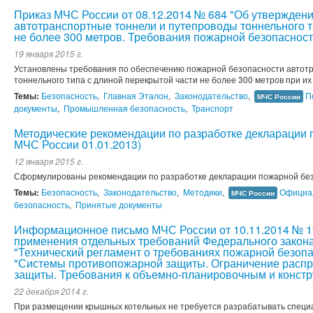
Приказ МЧС России от 08.12.2014 № 684 "Об утверждени
автотранспортные тоннели и путепроводы тоннельного т
не более 300 метров. Требования пожарной безопасност
19 января 2015 г.
Установлены требования по обеспечению пожарной безопасности автот
тоннельного типа с длиной перекрытой части не более 300 метров при их
Темы:
Безопасность
,
Главная Эталон
,
Законодательство
,
П
МЧС России
документы
,
Промышленная безопасность
,
Транспорт
Методические рекомендации по разработке декларации п
МЧС России 01.01.2013)
12 января 2015 г.
Сформулированы рекомендации по разработке декларации пожарной бе
Темы:
Безопасность
,
Законодательство
,
Методики
,
Официа
МЧС России
безопасность
,
Принятые документы
Информационное письмо МЧС России от 10.11.2014 № 19
применения отдельных требований Федерального закона 
"Технический регламент о требованиях пожарной безопа
"Системы противопожарной защиты. Ограничение распр
защиты. Требования к объемно-планировочным и конст
22 декабря 2014 г.
При размещении крышных котельных не требуется разрабатывать специа