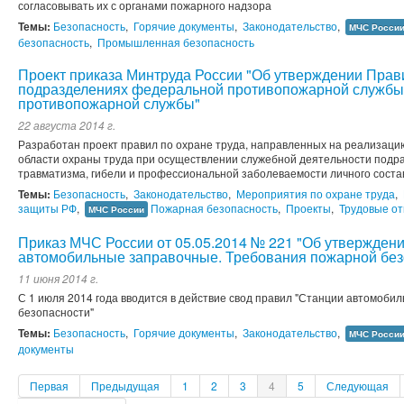
согласовывать их с органами пожарного надзора
Темы:
Безопасность
,
Горячие документы
,
Законодательство
,
МЧС Росси
безопасность
,
Промышленная безопасность
Проект приказа Минтруда России "Об утверждении Прави
подразделениях федеральной противопожарной службы
противопожарной службы"
22 августа 2014 г.
Разработан проект правил по охране труда, направленных на реализаци
области охраны труда при осуществлении служебной деятельности подр
травматизма, гибели и профессиональной заболеваемости личного сост
Темы:
Безопасность
,
Законодательство
,
Мероприятия по охране труда
,
защиты РФ
,
Пожарная безопасность
,
Проекты
,
Трудовые о
МЧС России
Приказ МЧС России от 05.05.2014 № 221 "Об утвержден
автомобильные заправочные. Требования пожарной без
11 июня 2014 г.
С 1 июля 2014 года вводится в действие свод правил "Станции автомоб
безопасности"
Темы:
Безопасность
,
Горячие документы
,
Законодательство
,
МЧС Росси
документы
Первая
Предыдущая
1
2
3
4
5
Следующая