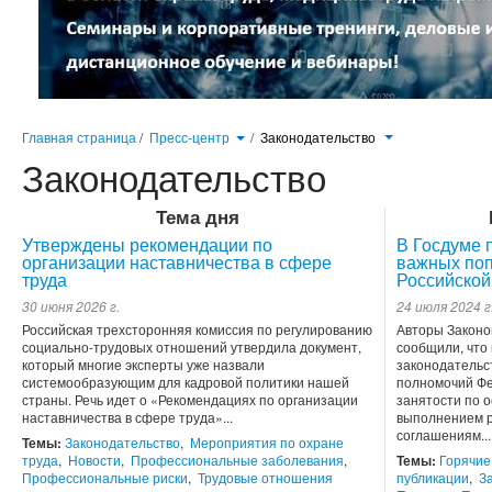
Главная страница
/
Пресс-центр
/
Законодательство
Законодательство
Тема дня
Утверждены рекомендации по
В Госдуме 
организации наставничества в сфере
важных поп
труда
Российской
30 июня 2026 г.
24 июля 2024 г
Российская трехсторонняя комиссия по регулированию
Авторы Законо
социально-трудовых отношений утвердила документ,
сообщили, что
который многие эксперты уже назвали
законодательс
системообразующим для кадровой политики нашей
полномочий Фе
страны. Речь идет о «Рекомендациях по организации
занятости по 
наставничества в сфере труда»...
выполнением р
соглашениям...
Темы:
Законодательство
,
Мероприятия по охране
труда
,
Новости
,
Профессиональные заболевания
,
Темы:
Горячие
Профессиональные риски
,
Трудовые отношения
публикации
,
З