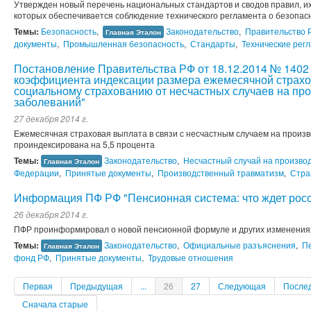
Утвержден новый перечень национальных стандартов и сводов правил, их
которых обеспечивается соблюдение технического регламента о безопас
Темы:
Безопасность
,
Законодательство
,
Правительство 
Главная Эталон
документы
,
Промышленная безопасность
,
Стандарты
,
Технические рег
Постановление Правительства РФ от 18.12.2014 № 1402
коэффициента индексации размера ежемесячной страхо
социальному страхованию от несчастных случаев на пр
заболеваний"
27 декабря 2014 г.
Ежемесячная страховая выплата в связи с несчастным случаем на произ
проиндексирована на 5,5 процента
Темы:
Законодательство
,
Несчастный случай на произво
Главная Эталон
Федерации
,
Принятые документы
,
Производственный травматизм
,
Стра
Информация ПФ РФ "Пенсионная система: что ждет росс
26 декабря 2014 г.
ПФР проинформировал о новой пенсионной формуле и других изменениях
Темы:
Законодательство
,
Официальные разъяснения
,
П
Главная Эталон
фонд РФ
,
Принятые документы
,
Трудовые отношения
Первая
Предыдущая
...
26
27
Следующая
После
Сначала старые