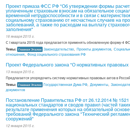
Проект приказа ФСС РФ "Об утверждении формы расчет
уплаченным страховым взносам на обязательное социал
временной нетрудоспособности и в связи с материнство
социальному страхованию от несчастных случаев на пр
заболеваний, а также по расходам на выплату страхово
заполнения"
16 января 2015 г.
С I квартала 2015 года предлагается применять обновленную форму-4 Ф
Темы:
Законодательство
,
Проекты документов
,
Социальн
Главная Эталон
отношения
,
Фонд социального страхования РФ
Проект Федерального закона "О нормативных правовых 
13 января 2015 г.
Предлагается упорядочить систему нормативных правовых актов в Росси
Темы:
Государственная Дума РФ
,
Документы
,
Законодате
Главная Эталон
документов
Постановление Правительства РФ от 26.12.2014 № 1521
национальных стандартов и сводов правил (частей таких
результате применения которых на обязательной основ
требований Федерального закона "Технический регламен
сооружений"
12 января 2015 г.