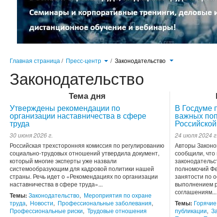
Главная страница
/
Пресс-центр
/
Законодательство
Законодательство
Тема дня
Утверждены рекомендации по
В Госдуме 
организации наставничества в сфере
важных поп
труда
Российской
30 июня 2026 г.
24 июля 2024 г
Российская трехсторонняя комиссия по регулированию
Авторы Законо
социально-трудовых отношений утвердила документ,
сообщили, что
который многие эксперты уже назвали
законодательс
системообразующим для кадровой политики нашей
полномочий Фе
страны. Речь идет о «Рекомендациях по организации
занятости по 
наставничества в сфере труда»...
выполнением р
соглашениям...
Темы:
Законодательство
,
Мероприятия по охране
труда
,
Новости
,
Профессиональные заболевания
,
Темы:
Горячие
Профессиональные риски
,
Трудовые отношения
публикации
,
З