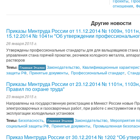
Проекты
,
Прое
отношения
,
Ф
Другие новости
Приказы Минтруда России от 11.12.2014 № 1009н, 1011н, 
15.12.2014 № 1041н "Об утверждении профессиональног
26 января 2015 г.
Утверждены профессиональные стандарты для для вальцовщиков стана х
управления стана горячей прокатки, резчиков холодного металла, аппара
растворов
Темы:
Законодательство
,
Квалификационные характерис
Главная Эталон
защиты РФ
,
Принятые документы
,
Профессиональный стандарт
,
Станд
Приказы Минтруда России от 23.12.2014 № 1101н, 1103н
Правил по охране труда"
23 января 2015 г.
Направлены на государственную регистрацию в Минюст России новые Пр
электросварочных и газосварочных работ, при работе с инструментом и 
эксплуатации холодильных установок
Темы:
Безопасность
,
Законодательство
,
Мероприятия по
Главная Эталон
социальной защиты РФ
,
Принятые документы
,
Промышленная безопасн
Приказ Минтруда России от 30.12.2014 № 1202 "Об утве