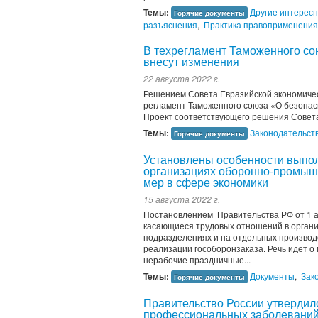
Темы:
Другие интерес
Горячие документы
разъяснения
,
Практика правоприменения
В техрегламент Таможенного со
внесут изменения
22 августа 2022 г.
Решением Совета Евразийской экономичес
регламент Таможенного союза «О безопас
Проект соответствующего решения Совета
Темы:
Законодательст
Горячие документы
Установлены особенности выпол
организациях оборонно-промыш
мер в сфере экономики
15 августа 2022 г.
Постановлением Правительства РФ от 1 а
касающиеся трудовых отношений в органи
подразделениях и на отдельных производс
реализации гособоронзаказа. Речь идет о 
нерабочие праздничные...
Темы:
Документы
,
Зак
Горячие документы
Правительство России утвердил
профессиональных заболевани