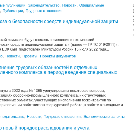
ные публикации
,
Законодательство
,
Новости
,
Официальные
,
Публикации
,
Трудовые отношения
юза о безопасности средств индивидуальной защиты
кой комиссии будут внесены изменения в технический
ности средств индивидуальной защиты» (далее — ТР ТС 019/2011)».
 ЕЭК был подготовлен Минтрудом России 15 июля 2022 года...
во
,
Новости
,
Проекты
,
Проекты документов
нения трудовых обязанностей в отдельных
ленного комплекса в период введения специальных
вгуста 2022 года № 1365 урегулированы некоторые вопросы,
зациях оборонно-промышленного комплекса, их структурных
твенных объектах, участвующих в исполнении госконтрактов по
привлечении работников к сверхурочной работе, к работе в выходные и
онодательство
,
Новости
,
Трудовые отношения
,
Экономические аспекты
о новый порядок расследования и учета
й