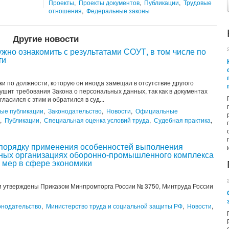
Проекты
,
Проекты документов
,
Публикации
,
Трудовые
отношения
,
Федеральные законы
Другие новости
ужно ознакомить с результатами СОУТ, в том числе по
ти
и по должности, которую он иногда замещал в отсутствие другого
рушит требования Закона о персональных данных, так как в документах
асился с этим и обратился в суд...
ные публикации
,
Законодательство
,
Новости
,
Официальные
,
Публикации
,
Специальная оценка условий труда
,
Судебная практика
,
 порядку применения особенностей выполнения
ьных организациях оборонно-промышленного комплекса
 мер в сфере экономики
 утверждены Приказом Минпромторга России № 3750, Минтруда России
онодательство
,
Министерство труда и социальной защиты РФ
,
Новости
,