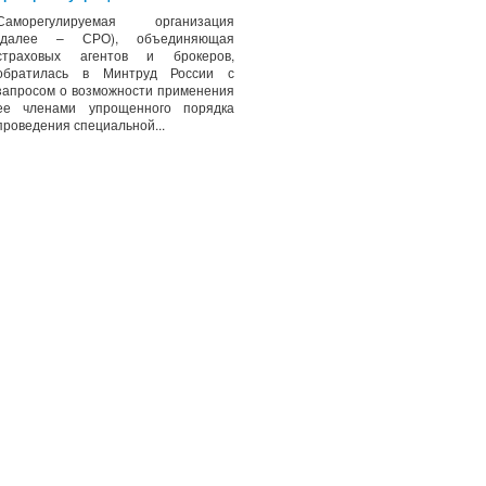
Саморегулируемая организация
(далее – СРО), объединяющая
страховых агентов и брокеров,
обратилась в Минтруд России с
запросом о возможности применения
ее членами упрощенного порядка
проведения специальной...