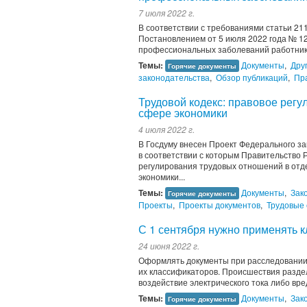
7 июля 2022 г.
В соответствии с требованиями статьи 21
Постановлением от 5 июля 2022 года № 1
профессиональных заболеваний работник
Темы:
Документы
,
Дру
Горячие документы
законодательства
,
Обзор публикаций
,
Пр
Трудовой кодекс: правовое рег
сфере экономики
4 июля 2022 г.
В Госдуму внесен Проект Федерального за
в соответствии с которым Правительство 
регулирования трудовых отношений в отд
экономики...
Темы:
Документы
,
Зак
Горячие документы
Проекты
,
Проекты документов
,
Трудовые
С 1 сентября нужно применять 
24 июня 2022 г.
Оформлять документы при расследовании н
их классификаторов. Происшествия разде
воздействие электрического тока либо вре
Темы:
Документы
,
Зак
Горячие документы