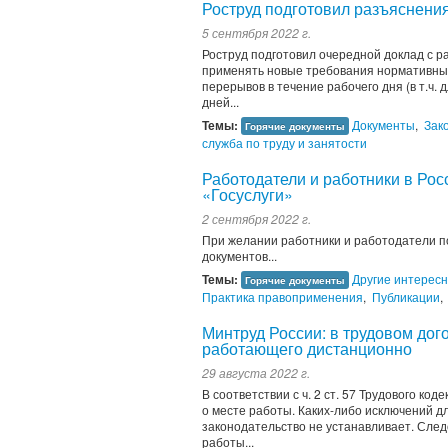
Роструд подготовил разъяснени
5 сентября 2022 г.
Роструд подготовил очередной доклад с р
применять новые требования нормативных
перерывов в течение рабочего дня (в т.ч.
дней...
Темы:
Документы
,
Зак
Горячие документы
служба по труду и занятости
Работодатели и работники в Рос
«Госуслуги»
2 сентября 2022 г.
При желании работники и работодатели 
документов...
Темы:
Другие интерес
Горячие документы
Практика правоприменения
,
Публикации
,
Минтруд России: в трудовом дог
работающего дистанционно
29 августа 2022 г.
В соответствии с ч. 2 ст. 57 Трудового ко
о месте работы. Каких-либо исключений д
законодательство не устанавливает. След
работы...