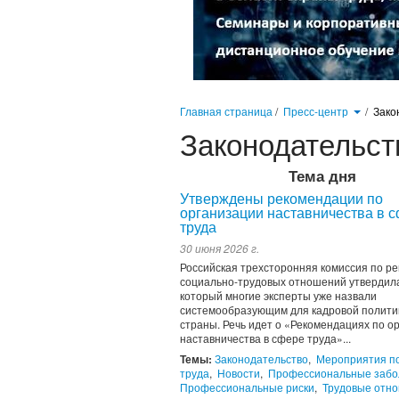
Главная страница
/
Пресс-центр
/
Зако
Законодательст
Тема дня
Утверждены рекомендации по
организации наставничества в 
труда
30 июня 2026 г.
Российская трехсторонняя комиссия по р
социально-трудовых отношений утвердила
который многие эксперты уже назвали
системообразующим для кадровой полити
страны. Речь идет о «Рекомендациях по о
наставничества в сфере труда»...
Темы:
Законодательство
,
Мероприятия п
труда
,
Новости
,
Профессиональные забо
Профессиональные риски
,
Трудовые отн