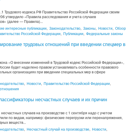
1.1 Трудового кодекса РФ Правительство Российской Федерации своим
206 утвердило «Правила расследования и учета случаев
ов» (далее — Правила)...
гие интересные публикации
,
Законодательство
,
Законы
,
Новости
,
Обзор
авительство Российской Федерации
,
Публикации
,
Федеральные законы
улирование трудовых отношений при введении спецмер в
кона «О внесении изменений в Трудовой кодекс Российской Федерации»,
России будет наделено правом устанавливать особенности правового
ельных организациях при введении специальных мер в сфере
онодательство
,
Новости
,
Правительство Российской Федерации
,
 отношения
классификаторы несчастных случаев и их причин
есчастных случаев на производстве с 1 сентября надо с учетом
лили по видам, например: физические перегрузки или перенапряжения,
дных веществ...
онодательство
,
Несчастный случай на производстве
,
Новости
,