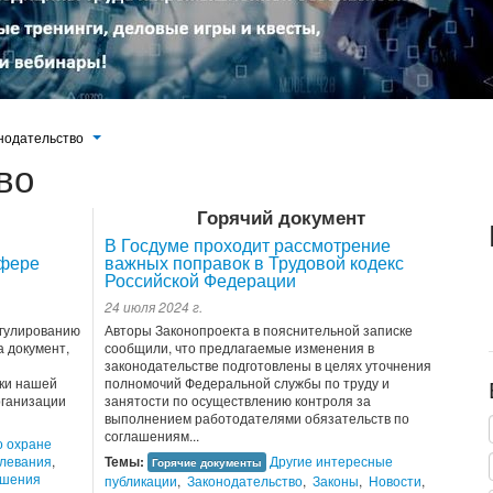
нодательство
во
Горячий документ
В Госдуме проходит рассмотрение
сфере
важных поправок в Трудовой кодекс
Российской Федерации
24 июля 2024 г.
егулированию
Авторы Законопроекта в пояснительной записке
 документ,
сообщили, что предлагаемые изменения в
законодательстве подготовлены в целях уточнения
ки нашей
полномочий Федеральной службы по труду и
рганизации
занятости по осуществлению контроля за
выполнением работодателями обязательств по
соглашениям...
о охране
левания
,
Темы:
Другие интересные
Горячие документы
ошения
публикации
,
Законодательство
,
Законы
,
Новости
,