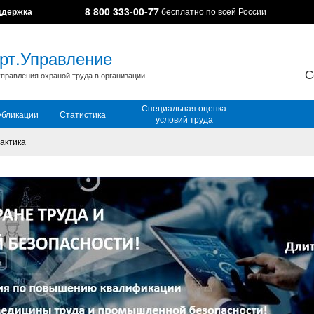
8 800 333-00-77
ддержка
бесплатно по всей России
рт.Управление
С
правления охраной труда в организации
Специальная оценка
убликации
Статистика
условий труда
актика