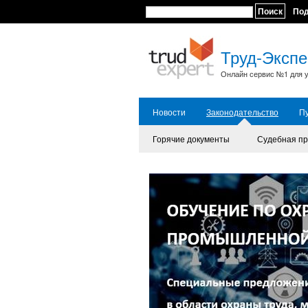
Поиск
По
Труд-Экспе
Онлайн сервис №1 для у
Новости
Законодательство
П
Горячие документы
Судебная пр