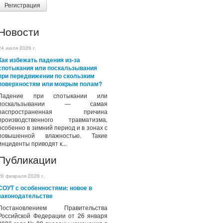
Регистрация
Новости
24 июля 2026 г.
Как избежать падения из-за
спотыкания или поскальзывания
при передвижении по скользким
поверхностям или мокрым полам?
Падение при спотыкании или
поскальзывании — самая
распространенная причина
производственного травматизма,
особенно в зимний период и в зонах с
повышенной влажностью. Такие
инциденты приводят к...
Публикации
26 февраля 2026 г.
СОУТ с особенностями: новое в
законодательстве
Постановлением Правительства
Российской Федерации от 26 января