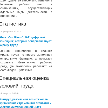
2026 года № 39 внесены изменения в
Перечень рабочих мест в
организациях, осуществляющих
отдельные виды деятельности, в
отношении...
Статистика
13 февраля 2026 г.
AI-чат-бот KioutCHAT: цифровой
помощник, который совершенствует
охрану труда
Сегодня специалист в области
охраны труда не просто выполняет
контрольную функцию, а помогает
создавать безопасную рабочую
среду, где технологии работают на
благо людей. Бумажный...
Специальная оценка
условий труда
25 августа 2025 г.
Минтруд разъяснил возможность
применения страховыми агентами и
брокерами упрощенной СОУТ