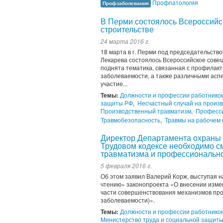
Профпатология
Профзаболевания
В Перми состоялось Всероссийс
строительстве
24 марта 2016 г.
18 марта в г. Перми под председательств
Лекарева состоялось Всероссийское совещ
поднята тематика, связанная с профилак
заболеваемости, а также различными асп
участие...
Темы:
Должности и профессии работнико
защиты РФ
,
Несчастный случай на произ
Производственный травматизм
,
Професс
Травмобезопасность
,
Травмы на рабочем 
Директор Департамента охраны 
Трудовом кодексе необходимо с
травматизма и профессиональн
5 февраля 2016 г.
Об этом заявил Валерий Корж, выступая 
чтению» законопроекта «О внесении изме
части совершенствования механизмов пр
заболеваемости)».
Темы:
Должности и профессии работнико
Министерство труда и социальной защит