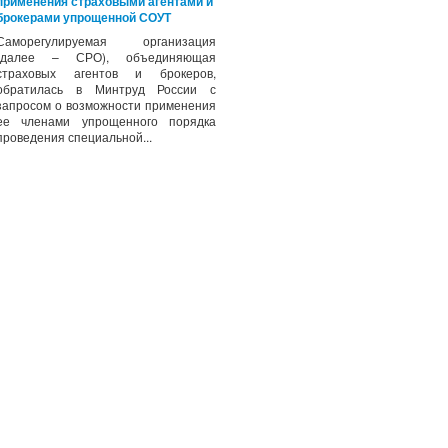
применения страховыми агентами и
брокерами упрощенной СОУТ
Саморегулируемая организация
(далее – СРО), объединяющая
страховых агентов и брокеров,
обратилась в Минтруд России с
запросом о возможности применения
ее членами упрощенного порядка
проведения специальной...