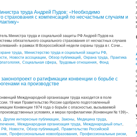
Министра труда Андрей Пудов: «Необходимо
го страхования с компенсаций по несчастным случаям и
лактику»
итель Министра труда и социальной защиты РФ Андрей Пудов на
стемы обязательного социального страхования от несчастных случаев
еваний» в рамках III Всероссийской недели охраны труда в г. Сочи...
хране труда
,
Министерство труда и социальной защиты РФ
,
ости
,
Новости ассоциации
,
Обзор публикаций
,
Охрана труда
,
Практика
фпатология
,
Социальная сфера
,
Трудовые отношения
,
Фонд
законопроект о ратификации конвенции о борьбе с
огенами на производстве
конвенций Международной организации труда находится в поле
ссии. 19 мая Правительство России одобрило подготовленный
икации Конвенции 1974 года о борьбе с опасностью, вызываемой
производственных условиях, и мерах профилактики (Конвенции № 139)».
в
,
Другие интересные публикации
,
Законы
,
Медицина труда
,
спечение
,
Международная организация труда
,
Международный опыт
,
ы РФ
,
Новости
,
Обзор публикаций
,
Правительство Российской
ания
,
Профессиональные новообразования
,
Профессиональные риски
,