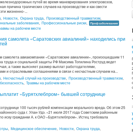
у железнодорожных путей во время маневрирования электровозов,
ная причина трагических случаев на производстве и как свести
эти жизненно-...
в
,
Новости
,
Охрана труда
,
Производственный травматизм
,
нальные заболевания
,
Профессиональные риски
,
Профзаболевания
равмы на рабочем месте
ения самолета «Саратовских авиалиний» находились при
тей
ием самолета авиакомпании «Саратовские авиалинии», произошедшим 11
ра труда и социальной защиты РФ Максима Топилина Роструд ведет
учая, а также выясняет размер выплат работодателями,
и и отраслевыми соглашениями в связи с несчастным случаем на...
в
,
Несчастный случай на производстве
,
Производственный травматизм
,
безопасность
,
Травмы на рабочем месте
выплатит «Бурятхлебпром» бывшей сотруднице
труднице 100 тысяч рублей компенсации морального вреда. Об этом 25
районного суда г. Улан-Удэ. «21 июля 2017 года Советским районным
 по иску гражданки А. к ОАО «Бурятхлебпром». Истец требовала
отры
,
Медицинское обеспечение
,
Новости
,
Охрана труда
,