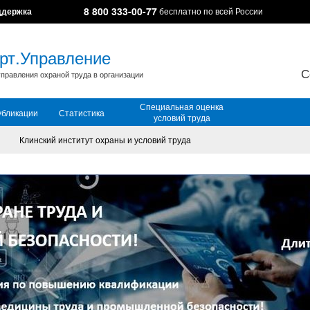
8 800 333-00-77
ддержка
бесплатно по всей России
рт.Управление
С
правления охраной труда в организации
Специальная оценка
убликации
Статистика
условий труда
Клинский институт охраны и условий труда