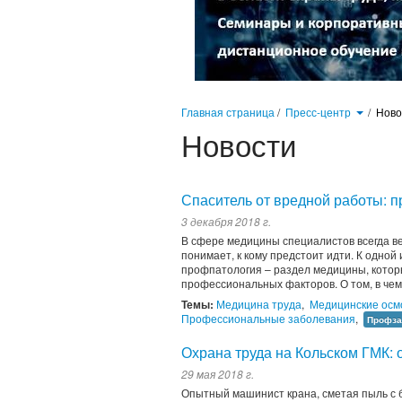
Главная страница
/
Пресс-центр
/
Нов
Новости
Спаситель от вредной работы: 
3 декабря 2018 г.
В сфере медицины специалистов всегда вел
понимает, к кому предстоит идти. К одно
профпатология – раздел медицины, котор
профессиональных факторов. О том, в чем
Темы:
Медицина труда
,
Медицинские осм
Профессиональные заболевания
,
Профза
Охрана труда на Кольском ГМК:
29 мая 2018 г.
Опытный машинист крана, сметая пыль с 