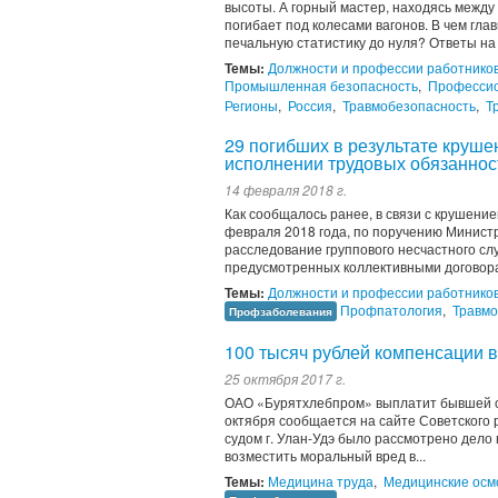
высоты. А горный мастер, находясь межд
погибает под колесами вагонов. В чем глав
печальную статистику до нуля? Ответы на 
Темы:
Должности и профессии работнико
Промышленная безопасность
,
Профессио
Регионы
,
Россия
,
Травмобезопасность
,
Т
29 погибших в результате круш
исполнении трудовых обязаннос
14 февраля 2018 г.
Как сообщалось ранее, в связи с крушен
февраля 2018 года, по поручению Минист
расследование группового несчастного сл
предусмотренных коллективными договорам
Темы:
Должности и профессии работнико
Профпатология
,
Травмо
Профзаболевания
100 тысяч рублей компенсации 
25 октября 2017 г.
ОАО «Бурятхлебпром» выплатит бывшей со
октября сообщается на сайте Советского 
судом г. Улан-Удэ было рассмотрено дело
возместить моральный вред в...
Темы:
Медицина труда
,
Медицинские осм