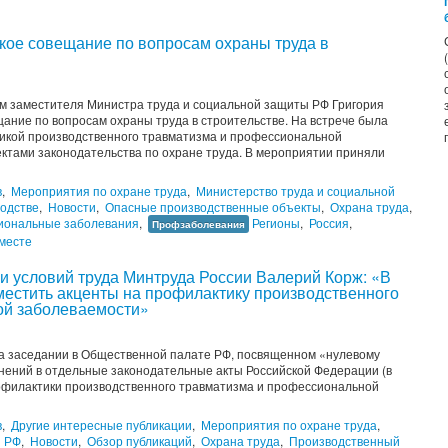
кое совещание по вопросам охраны труда в
ом заместителя Министра труда и социальной защиты РФ Григория
ание по вопросам охраны труда в строительстве. На встрече была
тикой производственного травматизма и профессиональной
ектами законодательства по охране труда. В мероприятии приняли
в
,
Мероприятия по охране труда
,
Министерство труда и социальной
водстве
,
Новости
,
Опасные производственные объекты
,
Охрана труда
,
иональные заболевания
,
Регионы
,
Россия
,
Профзаболевания
месте
и условий труда Минтруда России Валерий Корж: «В
местить акценты на профилактику производственного
ой заболеваемости»
на заседании в Общественной палате РФ, посвященном «нулевому
нений в отдельные законодательные акты Российской Федерации (в
офилактики производственного травматизма и профессиональной
в
,
Другие интересные публикации
,
Мероприятия по охране труда
,
ы РФ
,
Новости
,
Обзор публикаций
,
Охрана труда
,
Производственный