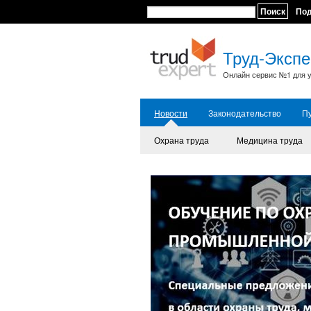
Поиск
По
Труд-Экспе
Онлайн сервис №1 для у
Новости
Законодательство
П
Охрана труда
Медицина труда