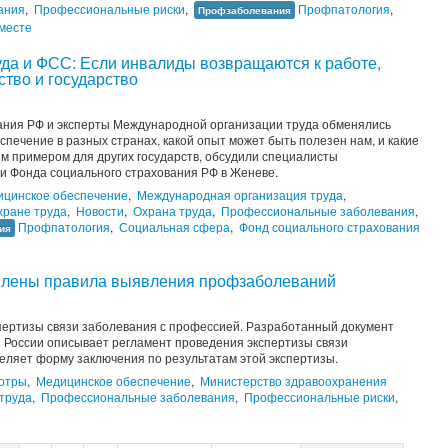
ания
,
Профессиональные риски
,
Профпатология
,
Профзаболевания
месте
да и ФСС: Если инвалиды возвращаются к работе,
тво и государство
ания РФ и эксперты Международной организации труда обменялись
спечение в разных странах, какой опыт может быть полезен нам, и какие
м примером для других государств, обсудили специалисты
и Фонда социального страхования РФ в Женеве.
цинское обеспечение
,
Международная организация труда
,
хране труда
,
Новости
,
Охрана труда
,
Профессиональные заболевания
,
Профпатология
,
Социальная сфера
,
Фонд социального страхования
ия
овлены правила выявления профзаболеваний
пертизы связи заболевания с профессией. Разработанный документ
 России описывает регламент проведения экспертизы связи
деляет форму заключения по результатам этой экспертизы.
отры
,
Медицинское обеспечение
,
Министерство здравоохранения
труда
,
Профессиональные заболевания
,
Профессиональные риски
,