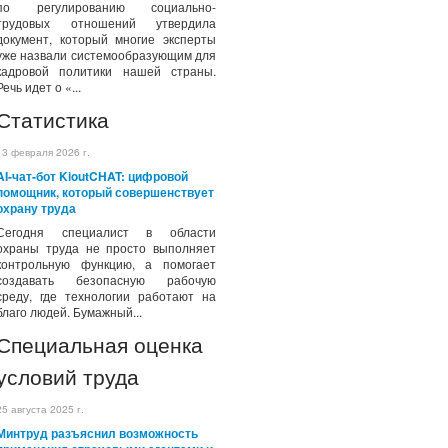
по регулированию социально-
трудовых отношений утвердила
документ, который многие эксперты
уже назвали системообразующим для
кадровой политики нашей страны.
Речь идет о «...
Статистика
13 февраля 2026 г.
AI-чат-бот KioutCHAT: цифровой
помощник, который совершенствует
охрану труда
Сегодня специалист в области
охраны труда не просто выполняет
контрольную функцию, а помогает
создавать безопасную рабочую
среду, где технологии работают на
благо людей. Бумажный...
Специальная оценка
условий труда
25 августа 2025 г.
Минтруд разъяснил возможность