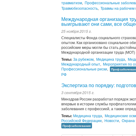
травматизм
,
Профессиональные заболев
Травмобезопасность
,
Травмы на рабочем 
Международная организация тру
выигрывают они сами, все общес
25 ноября 2015 г.
Специалисты Фонда социального страхов
опытом. Как организовано социальное обе
российские меры могли бы стать достойны
Международной организации труда (МОТ) 
Темы:
За рубежом
,
Медицина труда
,
Меди
Международный опыт
,
Мероприятия по о
Профессиональные риски
,
Профзаболеван
РФ
Экспертиза по порядку: подгот
3 сентября 2015 г.
Минздрав России разработал порядок экс
впервые в истории службы профпатологии
заболевания с профессией, а также опре
Темы:
Медицина труда
,
Медицинские осм
Российской Федерации
,
Новости
,
Охрана 
Профзаболевания