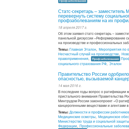
Профзаболевания
Статс-секретарь – заместитель 
перевернуть систему социально
профзаболеваниям на их профи
18 апреля 2017 г.
Об этом заявил статс-секретарь – замест
панельной дискуссии «Реформирование си
на производстве и профессиональных забол
Темы:
Главная Эталон
,
Мероприятия по о
Несчастный случай на производстве
,
Нов
правоприменения
,
Про
Профзаболевания
социального страхования РФ
,
Эталон
Правительство России одобрило 
опасностью, вызываемой канцер
14 мая 2016 г.
В последние годы вопрос о ратификации 
пристального внимания Правительства Ро
Минтрудом России законопроект «О ратиф
канцерогенными веществами и агентами в 
Темы:
Должности и профессии работнико
Медицинские осмотры
,
Медицинское обе
Министерство труда и социальной защит
Федерации
,
Профессиональные заболев