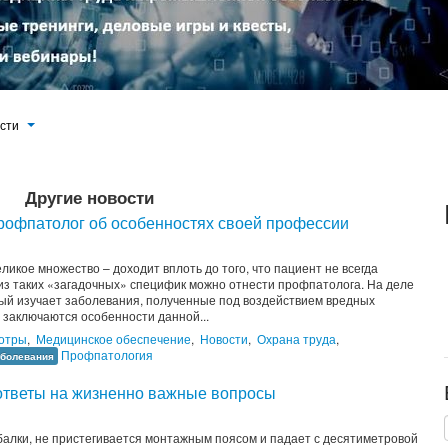
ости
Другие новости
профпатолог об особенностях своей профессии
икое множество – доходит вплоть до того, что пациент не всегда
й из таких «загадочных» специфик можно отнести профпатолога. На деле
ый изучает заболевания, полученные под воздействием вредных
 заключаются особенности данной...
отры
,
Медицинское обеспечение
,
Новости
,
Охрана труда
,
Профпатология
болевания
 ответы на жизненно важные вопросы
балки, не пристегивается монтажным поясом и падает с десятиметровой