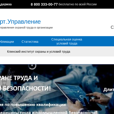
8 800 333-00-77
ддержка
бесплатно по всей России
рт.Управление
С
правления охраной труда в организации
Специальная оценка
убликации
Статистика
условий труда
Клинский институт охраны и условий труда