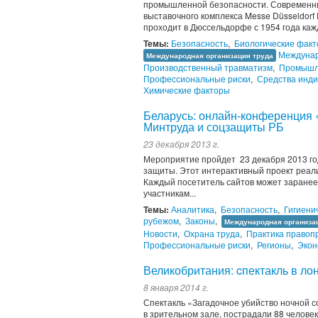
промышленной безопасности. Современны
выставочного комплекса Messe Düsseldorf 
проходит в Дюссельдорфе с 1954 года каж
Темы:
Безопасность
,
Биологические фак
Междуна
Международная организация труда
Производственный травматизм
,
Промышл
Профессиональные риски
,
Средства инд
Химические факторы
Беларусь: онлайн-конференция 
Минтруда и соцзащиты РБ
23 декабря 2013 г.
Мероприятие пройдет 23 декабря 2013 год
защиты. Этот интерактивный проект реализ
Каждый посетитель сайтов может заранее
участникам...
Темы:
Аналитика
,
Безопасность
,
Гигиени
рубежом
,
Законы
,
Международная организа
Новости
,
Охрана труда
,
Практика правоп
Профессиональные риски
,
Регионы
,
Экон
Великобритания: cпектакль в л
8 января 2014 г.
Спектакль «Загадочное убийство ночной с
в зрительном зале, пострадали 88 человек