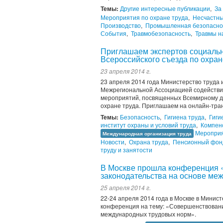
Темы:
Другие интересные публикации
,
За
Мероприятия по охране труда
,
Несчастны
Производство
,
Промышленная безопасно
События
,
Травмобезопасность
,
Травмы н
Приглашаем экспертов социальн
Всероссийского съезда по охран
23 апреля 2014 г.
23 апреля 2014 года Министерство труда
Межрегиональной Ассоциацией содействия
мероприятий, посвященных Всемирному дн
охране труда. Приглашаем на онлайн-тра
Темы:
Безопасность
,
Гигиена труда
,
Гиги
институт охраны и условий труда
,
Компенс
Мероприя
Международная организация труда
Новости
,
Охрана труда
,
Пенсионный фон
труду и занятости
В Москве прошла конференция 
законодательства на основе ме
25 апреля 2014 г.
22-24 апреля 2014 года в Москве в Мини
конференция на тему: «Совершенствовани
международных трудовых норм».