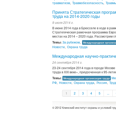
травматизм
,
Травмобезопасность
,
Травмы
Принята Стратегическая програ
труда на 2014-2020 годы
9 июля 2014 г.
В июне 2014 года в Брюсселе в ходе в ра
Стратегическая рамочная программа Евро
местах на 2014 – 2020 года. Рассмотрим 
Темы:
За рубежом
,
Международная организ
Новости
,
Охрана труда
Международная научно-практиче
24 сентября 2014 г.
23-24 сентября 2014 года в городе Моск
труда в XXI веке», приуроченная к 95-ле
Темы:
Ме
Международная организация труда
РФ
,
Новости
,
Охрана труда
,
Россия
,
Тру
1
2
3
4
5
...
© 2012 Клинский институт охраны и условий тр