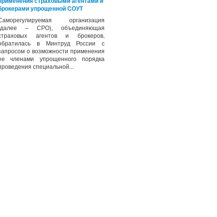
применения страховыми агентами и
брокерами упрощенной СОУТ
Саморегулируемая организация
(далее – СРО), объединяющая
страховых агентов и брокеров,
обратилась в Минтруд России с
запросом о возможности применения
ее членами упрощенного порядка
проведения специальной...