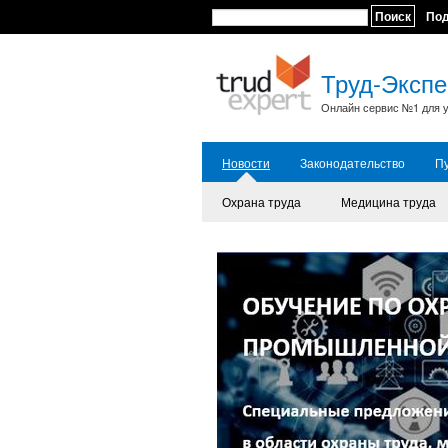
Поиск
По
Труд-Экспе
Онлайн сервис №1 для у
Новости
Законодательство
П
Охрана труда
Медицина труда