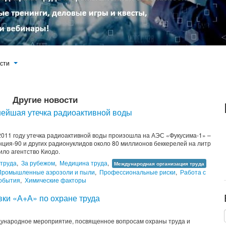
ости
Другие новости
ейшая утечка радиоактивной воды
2011 году утечка радиоактивной воды произошла на АЭС «Фукусима-1» –
нция-90 и других радионуклидов около 80 миллионов беккерелей на литр
ило агентство Киодо.
 труда
,
За рубежом
,
Медицина труда
,
Международная организация труда
Промышленные аэрозоли и пыли
,
Профессиональные риски
,
Работа с
обытия
,
Химические факторы
вки «А+А» по охране труда
дународное мероприятие, посвященное вопросам охраны труда и