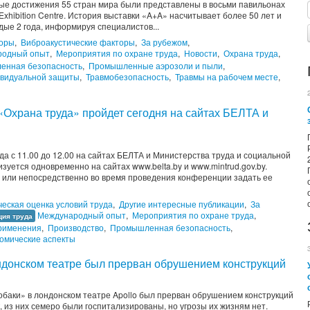
е достижения 55 стран мира были представлены в восьми павильонах
Exhibition Centre. История выставки «A+A» насчитывает более 50 лет и
дые 2 года, информируя специалистов...
торы
,
Виброакустические факторы
,
За рубежом
,
родный опыт
,
Мероприятия по охране труда
,
Новости
,
Охрана труда
,
енная безопасность
,
Промышленные аэрозоли и пыли
,
ивидуальной защиты
,
Травмобезопасность
,
Травмы на рабочем месте
,
«Охрана труда» пройдет сегодня на сайтах БЕЛТА и
а с 11.00 до 12.00 на сайтах БЕЛТА и Министерства труда и социальной
уется одновременно на сайтах www.belta.by и www.mintrud.gov.by.
 или непосредственно во время проведения конференции задать ее
ческая оценка условий труда
,
Другие интересные публикации
,
За
Международный опыт
,
Мероприятия по охране труда
,
ция труда
рименения
,
Производство
,
Промышленная безопасность
,
омические аспекты
ондонском театре был прерван обрушением конструкций
обаки» в лондонском театре Apollo был прерван обрушением конструкций
, из них семеро были госпитализированы, но угрозы их жизням нет.