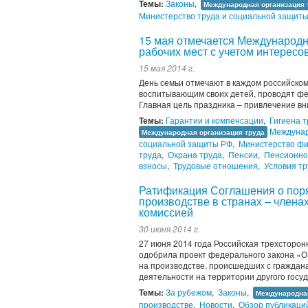
Темы:
Законы
,
Международная организация 
Министерство труда и социальной защит
15 мая отмечается Международ
рабочих мест с учетом интересо
15 мая 2014 г.
День семьи отмечают в каждом российском
воспитывающим своих детей, проводят фе
Главная цель праздника – привлечение в
Темы:
Гарантии и компенсации
,
Гигиена 
Междуна
Международная организация труда
социальной защиты РФ
,
Министерство фи
труда
,
Охрана труда
,
Пенсии
,
Пенсионно
взносы
,
Трудовые отношения
,
Условия т
Ратификация Соглашения о поря
производстве в странах – член
комиссией
30 июня 2014 г.
27 июня 2014 года Российская трехсторо
одобрила проект федерального закона «О
на производстве, происшедших с граждан
деятельности на территории другого гос
Темы:
За рубежом
,
Законы
,
Международная
производстве
,
Новости
,
Обзор публикаци