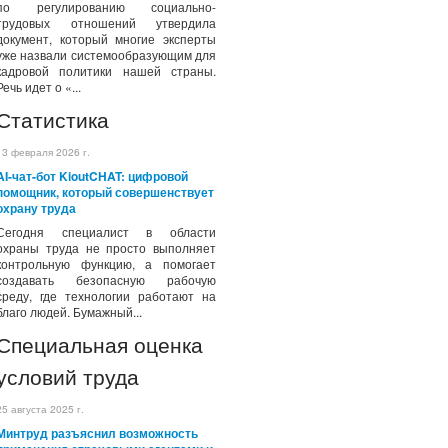
по регулированию социально-
трудовых отношений утвердила
документ, который многие эксперты
уже назвали системообразующим для
кадровой политики нашей страны.
Речь идет о «...
Статистика
13 февраля 2026 г.
AI-чат-бот KioutCHAT: цифровой
помощник, который совершенствует
охрану труда
Сегодня специалист в области
охраны труда не просто выполняет
контрольную функцию, а помогает
создавать безопасную рабочую
среду, где технологии работают на
благо людей. Бумажный...
Специальная оценка
условий труда
25 августа 2025 г.
Минтруд разъяснил возможность