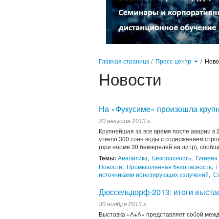
Главная страница
/
Пресс-центр
/
Нов
Новости
На «Фукусиме» произошла крупн
20 августа 2013 г.
Крупнейшая за все время после аварии в 
утекло 300 тонн воды с содержанием стро
(при норме 30 беккерелей на литр), сообщ
Темы:
Аналитика
,
Безопасность
,
Гигиена
Новости
,
Промышленная безопасность
,
источниками ионизирующих излучений
,
С
Дюссельдорф-2013: итоги выста
30 ноября 2013 г.
Выставка «А+А» представляет собой меж