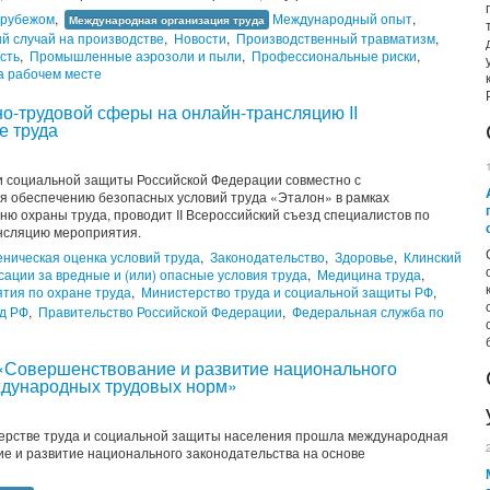
 рубежом
,
Международный опыт
,
Международная организация труда
й случай на производстве
,
Новости
,
Производственный травматизм
,
сть
,
Промышленные аэрозоли и пыли
,
Профессиональные риски
,
а рабочем месте
о-трудовой сферы на онлайн-трансляцию II
е труда
 и социальной защиты Российской Федерации совместно с
 обеспечению безопасных условий труда «Эталон» в рамках
ю охраны труда, проводит II Всероссийский съезд специалистов по
нсляцию мероприятия.
еническая оценка условий труда
,
Законодательство
,
Здоровье
,
Клинский
ации за вредные и (или) опасные условия труда
,
Медицина труда
,
тия по охране труда
,
Министерство труда и социальной защиты РФ
,
д РФ
,
Правительство Российской Федерации
,
Федеральная служба по
«Совершенствование и развитие национального
ждународных трудовых норм»
стерстве труда и социальной защиты населения прошла международная
е и развитие национального законодательства на основе