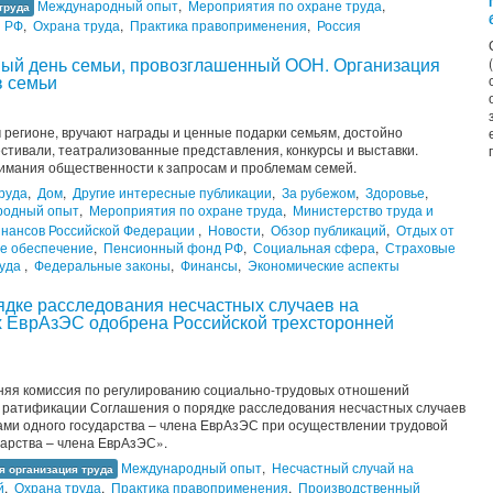
Международный опыт
,
Мероприятия по охране труда
,
труда
ы РФ
,
Охрана труда
,
Практика правоприменения
,
Россия
ный день семьи, провозглашенный ООН. Организация
в семьи
 регионе, вручают награды и ценные подарки семьям, достойно
стивали, театрализованные представления, конкурсы и выставки.
нимания общественности к запросам и проблемам семей.
труда
,
Дом
,
Другие интересные публикации
,
За рубежом
,
Здоровье
,
родный опыт
,
Мероприятия по охране труда
,
Министерство труда и
нансов Российской Федерации
,
Новости
,
Обзор публикаций
,
Отдых от
е обеспечение
,
Пенсионный фонд РФ
,
Социальная сфера
,
Страховые
руда
,
Федеральные законы
,
Финансы
,
Экономические аспекты
дке расследования несчастных случаев на
ах ЕврАзЭС одобрена Российской трехсторонней
нняя комиссия по регулированию социально-трудовых отношений
 ратификации Соглашения о порядке расследования несчастных случаев
ами одного государства – члена ЕврАзЭС при осуществлении трудовой
ударства – члена ЕврАзЭС».
Международный опыт
,
Несчастный случай на
 организация труда
й
,
Охрана труда
,
Практика правоприменения
,
Производственный