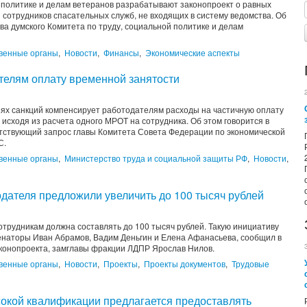
 политике и делам ветеранов разрабатывают законопроект о равных
сотрудников спасательных служб, не входящих в систему ведомства. Об
ва думского Комитета по труду, социальной политике и делам
венные органы
,
Новости
,
Финансы
,
Экономические аспекты
телям оплату временной занятости
иях санкций компенсирует работодателям расходы на частичную оплату
исходя из расчета одного МРОТ на сотрудника. Об этом говорится в
тствующий запрос главы Комитета Совета Федерации по экономической
С.
венные органы
,
Министерство труда и социальной защиты РФ
,
Новости
,
дателя предложили увеличить до 100 тысяч рублей
отрудникам должна составлять до 100 тысяч рублей. Такую инициативу
наторы Иван Абрамов, Вадим Деньгин и Елена Афанасьева, сообщил в
аконопроекта, замглавы фракции ЛДПР Ярослав Нилов.
венные органы
,
Новости
,
Проекты
,
Проекты документов
,
Трудовые
окой квалификации предлагается предоставлять