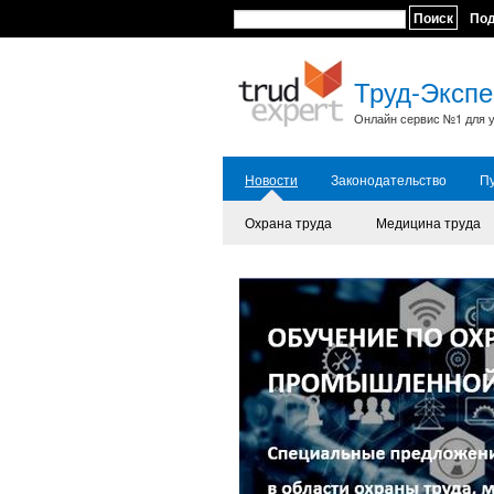
Поиск
По
Труд-Экспе
Онлайн сервис №1 для у
Новости
Законодательство
П
Охрана труда
Медицина труда