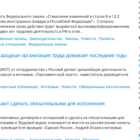
а Федерального закона «О внесении изменений в статьи 8 и 13.2
нии иностранных граждан в Российской Федерации"». Согласно
раничения срока действия будет выдаваться высококвалифицированному
ух лет трудовую деятельность в РФ в этом...
венные органы
,
Законодательство
,
Законы
,
Новости
,
Проекты
,
ые отношения
,
Федеральные законы
ародная организация труда доживает последние годы
(МОТ) от сотрудничества с Россией делает дальнейшую деятельность
 сказал в интервью «Парламентской газете» заместитель руководителя
тересные публикации
,
Интервью
,
Новости
,
Официальные разъяснения
,
ают сделать обязательными для исполнения
ллективных договоров и соглашений и сделать их обязательными для
оправки в Трудовой кодекс планируется внести на рассмотрение палаты
 руководителя фракции «Единая Россия» Андрей Исаев в интервью
венные органы
,
Законодательство
,
Новости
,
Практика