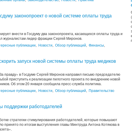
сдуму законопроект о новой системе оплаты труда
рует внести в Госдуму два законопроекта, касающихся оплаты труда и
ал журналистам лидер фракции Сергей Миронов.
тересные публикации
,
Новости
,
Обзор публикаций
,
Финансы
,
корить запуск новой системы оплаты труда медиков
За правду» в Госдуме Сергей Миронов направил письмо председателю
ьбой приступить к реализации пилотного проекта по внедрению новой
иков. Об этом 20 января сообщила пресс-служба политика.
тересные публикации
,
Новости
,
Обзор публикаций
,
Правительство
ы поддержки работодателей
аботке стратегии стимулирования работодателей, которые повышают
ло принято по итогам выступления главы Минтруда Антона Котякова в
азета».