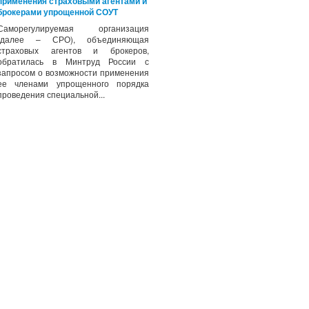
применения страховыми агентами и
брокерами упрощенной СОУТ
Саморегулируемая организация
(далее – СРО), объединяющая
страховых агентов и брокеров,
обратилась в Минтруд России с
запросом о возможности применения
ее членами упрощенного порядка
проведения специальной...