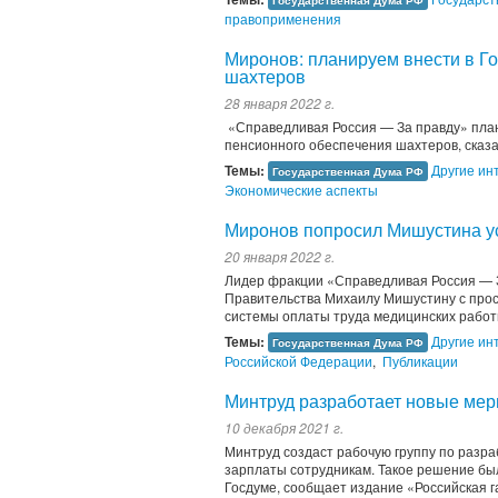
Государственная Дума РФ
правоприменения
Миронов: планируем внести в Го
шахтеров
28 января 2022 г.
«Справедливая Россия — За правду» плани
пенсионного обеспечения шахтеров, сказ
Темы:
Другие ин
Государственная Дума РФ
Экономические аспекты
Миронов попросил Мишустина ус
20 января 2022 г.
Лидер фракции «Справедливая Россия — 
Правительства Михаилу Мишустину с прос
системы оплаты труда медицинских работн
Темы:
Другие ин
Государственная Дума РФ
Российской Федерации
,
Публикации
Минтруд разработает новые мер
10 декабря 2021 г.
Минтруд создаст рабочую группу по разр
зарплаты сотрудникам. Такое решение бы
Госдуме, сообщает издание «Российская г