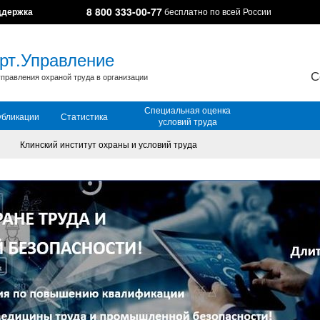
8 800 333-00-77
ддержка
бесплатно по всей России
рт.Управление
С
правления охраной труда в организации
Специальная оценка
убликации
Статистика
условий труда
Клинский институт охраны и условий труда