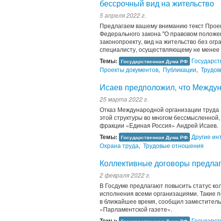
бессрочный вид на жительство
5 апреля 2022 г.
Предлагаем вашему вниманию текст Проект
Федерального закона "О правовом положе
законопроекту, вид на жительство без ог
специалисту, осуществляющему не менее дв
Темы:
Государст
Государственная Дума РФ
Проекты документов
,
Публикации
,
Трудов
Исаев предположил, что Междун
25 марта 2022 г.
Отказ Международной организации труда 
этой структуры во многом бессмысленной,
фракции «Единая Россия» Андрей Исаев.
Темы:
Другие ин
Государственная Дума РФ
Охрана труда
,
Трудовые отношения
Коллективные договоры предлаг
2 февраля 2022 г.
В Госдуме предлагают повысить статус ко
исполнения всеми организациями. Такие п
в ближайшее время, сообщил заместитель
«Парламентской газете».
Темы:
Государст