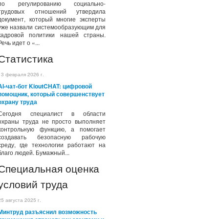
по регулированию социально-
трудовых отношений утвердила
документ, который многие эксперты
уже назвали системообразующим для
кадровой политики нашей страны.
Речь идет о «...
Статистика
13 февраля 2026 г.
AI-чат-бот KioutCHAT: цифровой
помощник, который совершенствует
охрану труда
Сегодня специалист в области
охраны труда не просто выполняет
контрольную функцию, а помогает
создавать безопасную рабочую
среду, где технологии работают на
благо людей. Бумажный...
Специальная оценка
условий труда
25 августа 2025 г.
Минтруд разъяснил возможность