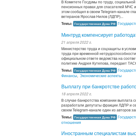
В Комитете Госдумы по труду, социальной
пенсионных правах для спасателей МЧС и 
этом сообщил в своем Telegram-канале гла
ветеранов Ярослав Нилов (ЛДПР)...
Темы:
Государст
Государственная Дума РФ
Минтруд компенсирует работода
21 апреля 2022 г.
Министерство труда и соцзащиты в услов
труда при временной нетрудоспособности 
официальном ответе ведомства на соотве
политике Андрея Кутепова, передает ТАС
Темы:
Государст
Государственная Дума РФ
Финансы
,
Экономические аспекты
Выплату при банкротстве работо
18 апреля 2022 г.
В случае банкротства компании выплата с
разработали депутаты фракции ЛДПР и се
своем Telegram-канале один из авторов з
Темы:
Государст
Государственная Дума РФ
отношения
Иностранным специалистам выс