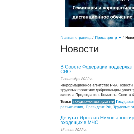
Главная страница
/
Пресс-центр
/
Нов
Новости
В Совете Федерации поддержат 
СВО
7 сентября 2022 г.
Информационное агентство РИА Новости с
трудовых гарантиях добровольцам, участв
заявила Председатель Комитета Совета Ф
Темы:
Государст
Государственная Дума РФ
разъяснения
,
Президент РФ
,
Трудовые о
Депутат Ярослав Нилов анонсиро
входящих в МЧС
16 июня 2022 г.