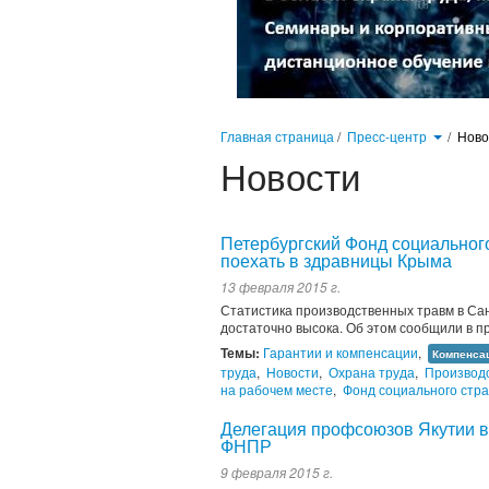
Главная страница
/
Пресс-центр
/
Нов
Новости
Петербургский Фонд социальног
поехать в здравницы Крыма
13 февраля 2015 г.
Статистика производственных травм в Са
достаточно высока. Об этом сообщили в п
Темы:
Гарантии и компенсации
,
Компенсац
труда
,
Новости
,
Охрана труда
,
Производ
на рабочем месте
,
Фонд социального стр
Делегация профсоюзов Якутии в
ФНПР
9 февраля 2015 г.