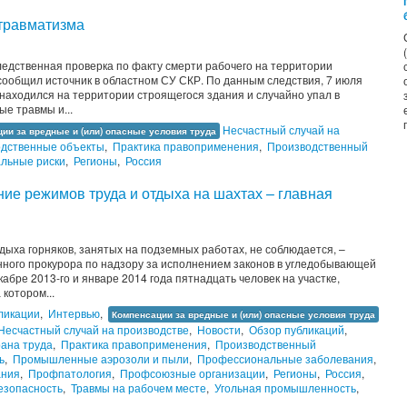
травматизма
ледственная проверка по факту смерти рабочего на территории
сообщил источник в областном СУ СКР. По данным следствия, 7 июля
находился на территории строящегося здания и случайно упал в
е травмы и...
Несчастный случай на
ии за вредные и (или) опасные условия труда
одственные объекты
,
Практика правоприменения
,
Производственный
льные риски
,
Регионы
,
Россия
ие режимов труда и отдыха на шахтах – главная
дыха горняков, занятых на подземных работах, не соблюдается, –
ного прокурора по надзору за исполнением законов в угледобывающей
кабре 2013-го и январе 2014 года пятнадцать человек на участке,
котором...
ликации
,
Интервью
,
Компенсации за вредные и (или) опасные условия труда
Несчастный случай на производстве
,
Новости
,
Обзор публикаций
,
ана труда
,
Практика правоприменения
,
Производственный
ь
,
Промышленные аэрозоли и пыли
,
Профессиональные заболевания
,
ания
,
Профпатология
,
Профсоюзные организации
,
Регионы
,
Россия
,
езопасность
,
Травмы на рабочем месте
,
Угольная промышленность
,