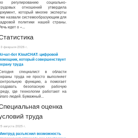
по регулированию социально-
трудовых отношений утвердила
документ, который многие эксперты
уже назвали системообразующим для
кадровой политики нашей страны.
Речь идет о «...
Статистика
13 февраля 2026 г.
AI-чат-бот KioutCHAT: цифровой
помощник, который совершенствует
охрану труда
Сегодня специалист в области
охраны труда не просто выполняет
контрольную функцию, а помогает
создавать безопасную рабочую
среду, где технологии работают на
благо людей. Бумажный...
Специальная оценка
условий труда
25 августа 2025 г.
Минтруд разъяснил возможность