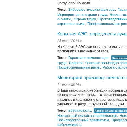
Республики Хакасия.
Темы:
Виброакустические факторы
,
Гаран
Мероприятия по охране труда
,
Несчастны
объекты
,
Охрана труда
,
Производственн
аэрозоли и пыли
,
Профессиональные рис
Кольская АЭС: определены лучш
25 июля 2014 г.
На Кольской АЭС завершился традиционны
проводился в несколько этапов.
Темы:
Гарантии и компенсации
,
Компенсац
труда
,
Новости
,
Опасные производствен
Профессиональные риски
,
Работа с исто
Мониторинг производственного 
17 июля 2014 г.
В Таштыпском районе Хакасии проводится
на шахте «Абаканская». Об этом сообщил
находясь в лифтовой клети, опускались в 
ударилась о раму погрузочной площадки. 
Темы:
Безопасность
,
Компенсации за вредн
Несчастный случай на производстве
,
Нов
Производственный травматизм
,
Професси
рабочем месте