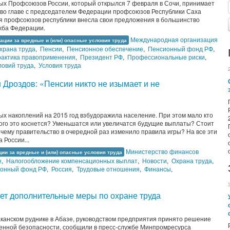
ых Профсоюзов России, который открылся 7 февраля в Сочи, принимает
во главе с председателем Федерации профсоюзов Республики Саха
я профсоюзов республики внесла свои предложения в большинство
жба Федерации.
Международная организация
ации за вредные и (или) опасные условия труда
храна труда
,
Пенсии
,
Пенсионное обеспечение
,
Пенсионный фонд РФ
,
актика правоприменения
,
Президент РФ
,
Профессиональные риски
,
ловий труда
,
Условия труда
Дроздов: «Пенсии никто не изымает и не
х накоплений на 2015 год взбудоражила население. При этом мало кто
Кого это коснется? Уменьшатся или увеличатся будущие выплаты? Стоит
ему правительство в очередной раз изменило правила игры? На все эти
 России...
Министерство финансов
ии за вредные и (или) опасные условия труда
е
,
Налогообложение компенсационных выплат
,
Новости
,
Охрана труда
,
онный фонд РФ
,
Россия
,
Трудовые отношения
,
Финансы
,
ет дополнительные меры по охране труда
аканском руднике в Абазе, руководством предприятия принято решение
енной безопасности, сообщили в пресс-службе Минпромресурса