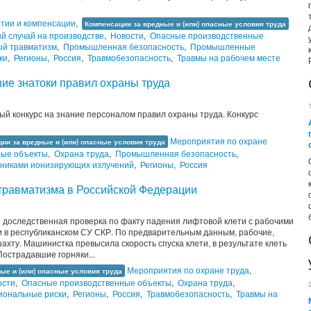
тии и компенсации
,
Компенсации за вредные и (или) опасные условия труда
й случай на производстве
,
Новости
,
Опасные производственные
ый травматизм
,
Промышленная безопасность
,
Промышленные
ки
,
Регионы
,
Россия
,
Травмобезопасность
,
Травмы на рабочем месте
ие знатоки правил охраны труда
й конкурс на знание персоналом правил охраны труда. Конкурс
Мероприятия по охране
ии за вредные и (или) опасные условия труда
ные объекты
,
Охрана труда
,
Промышленная безопасность
,
чниками ионизирующих излучений
,
Регионы
,
Россия
травматизма в Российской Федерации
 доследственная проверка по факту падения лифтовой клети с рабочими
и в республиканском СУ СКР. По предварительным данным, рабочие,
шахту. Машинистка превысила скорость спуска клети, в результате клеть
Пострадавшие горняки...
Мероприятия по охране труда
,
ые и (или) опасные условия труда
ости
,
Опасные производственные объекты
,
Охрана труда
,
ональные риски
,
Регионы
,
Россия
,
Травмобезопасность
,
Травмы на