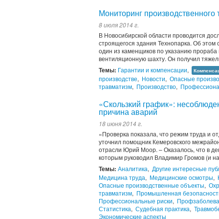
Мониторинг производственного 
8 июля 2014 г.
В Новосибирской области проводится дос
строящегося здания Технопарка. Об этом 
один из каменщиков по указанию прораба 
вентиляционную шахту. Он получил тяжелы
Темы:
Гарантии и компенсации
,
Компенсац
производстве
,
Новости
,
Опасные произв
травматизм
,
Производство
,
Профессиона
«Скользкий график»: несоблюден
причина аварий
18 июня 2014 г.
«Проверка показала, что режим труда и от
уточнил помощник Кемеровского межрайон
отрасли Юрий Моор. – Оказалось, что в де
которым руководил Владимир Громов (и на 
Темы:
Аналитика
,
Другие интересные пуб
Медицина труда
,
Медицинские осмотры
,
Опасные производственные объекты
,
Охр
травматизм
,
Промышленная безопасност
Профессиональные риски
,
Профзаболев
Статистика
,
Судебная практика
,
Травмоб
Экономические аспекты