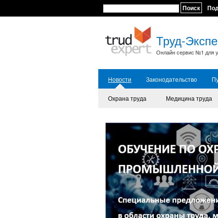
Поиск
По
Труд-Экспе
Онлайн сервис №1 для у
Новости
Законодательство
П
Охрана труда
Медицина труда