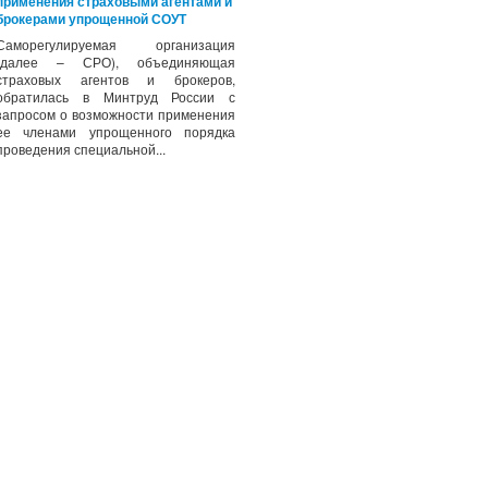
применения страховыми агентами и
брокерами упрощенной СОУТ
Саморегулируемая организация
(далее – СРО), объединяющая
страховых агентов и брокеров,
обратилась в Минтруд России с
запросом о возможности применения
ее членами упрощенного порядка
проведения специальной...