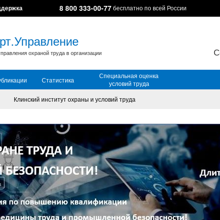
8 800 333-00-77
ддержка
бесплатно по всей России
рт.Управление
С
правления охраной труда в организации
Специальная оценка
убликации
Статистика
условий труда
Клинский институт охраны и условий труда