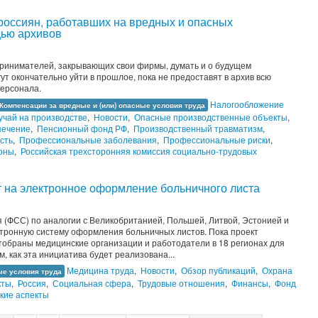
 россиян, работавших на вредных и опасных
щью архивов
принимателей, закрывающих свои фирмы, думать и о будущем
ут окончательно уйти в прошлое, пока не предоставят в архив всю
персонала.
Налогообложение
Компенсации за вредные и (или) опасные условия труда
учай на производстве
,
Новости
,
Опасные производственные объекты
,
печение
,
Пенсионный фонд РФ
,
Производственный травматизм
,
сть
,
Профессиональные заболевания
,
Профессиональные риски
,
оны
,
Российская трехсторонняя комиссия социально-трудовых
 на электронное оформление больничного листа
 (ФСС) по аналогии с Великобританией, Польшей, Литвой, Эстонией и
ктронную систему оформления больничных листов. Пока проект
тобраны медицинские организации и работодатели в 18 регионах для
, как эта инициатива будет реализована...
Медицина труда
,
Новости
,
Обзор публикаций
,
Охрана
ые условия труда
кты
,
Россия
,
Социальная сфера
,
Трудовые отношения
,
Финансы
,
Фонд
кие аспекты