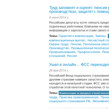
Труд запомнят и оценят: пенсии
производствах, защитят с помо
9 июня 2014 г.
Российские депутаты хотят обязать пред
подопечных работников. Компании не смог
информацию о зарплатах и стаже своего 
Темы:
Гарантии и компенсации
,
Законы
,
компенсационных выплат
,
Несчастный сл
Охрана труда
,
Пенсии
,
Пенсионное обес
Производство
,
Промышленная безопасно
Профзаболевания
,
Профпатология
,
Реги
отношений
,
Россия
Ушел в онлайн… ФСС переходит
29 мая 2014 г.
Российский Фонд социального страхования
другими странами намерен запустить эле
находится в начальной стадии. ФСС уже о
отработки этой пилотной технологии. О том
Темы:
Компенсации за вредные и (или) опасн
труда
,
Практика правоприменения
,
Прое
социального страхования РФ
,
Экономичес