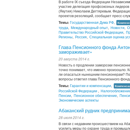
В работе IX съезда Федерации Независим
участие делегация профсоюзных лидеров 
(Якутия) Николаем Дегтяревым. Федераци
проектов резолюций, сообщает пресс-слу
Темы:
Государственная Дума РФ
,
Компенс
труда
,
Международный опыт
,
Новости
,
О
Правительство Российской Федерации
,
Пр
Регионы
,
Россия
,
Специальная оценка ус
Глава Пенсионного фонда Антон 
замораживает»
20 августа 2014 г.
Новость о продлении заморозки пенсионны
точно понимает, что именно произошло. 
ли опасаться нынешним пенсионерам? Поч
вопросы ответил глава Пенсионного фонда
Темы:
Гарантии и компенсации
,
Компенсац
Российской Федерации
,
Налогообложени
Пенсии
,
Пенсионное обеспечение
,
Пенси
Экономические аспекты
Абаканский рудник предпринима
28 июля 2014 г.
В связи с недавним происшествием на Аб
усилить меры по охране труда и промышл