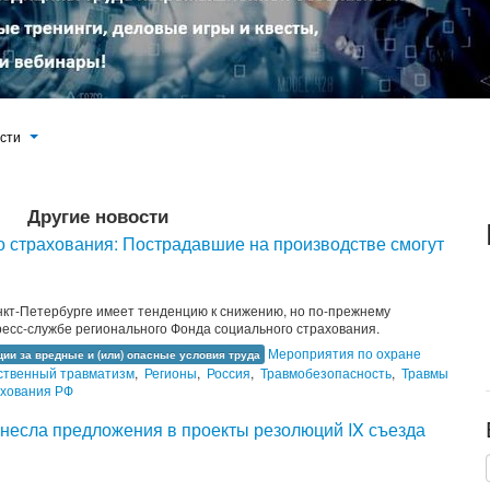
ости
Другие новости
о страхования: Пострадавшие на производстве смогут
нкт-Петербурге имеет тенденцию к снижению, но по-прежнему
ресс-службе регионального Фонда социального страхования.
Мероприятия по охране
ии за вредные и (или) опасные условия труда
ственный травматизм
,
Регионы
,
Россия
,
Травмобезопасность
,
Травмы
ахования РФ
несла предложения в проекты резолюций IX съезда