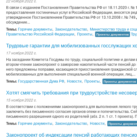
22 ноября 2022 г.
В связи с изданием Постановления Правительства РФ от 18.11.2020 г. №
предоставления гостиничных услуг в Российской Федерации, вносятся ре
утвержденное Постановлением Правительства РФ от 13.10.2008 г. № 749
обсуждение...
Темы:
Горячие документы
,
Законодательство
,
Министерство труда и со
Правительство Российской Федерации
,
Проекты
,
Тр
Проекты документов
Трудовые гарантии для мобилизованных госслужащих хо
17 ноября 2022 г.
На заседании Комитета Госдумы по труду, социальной политике и делам 
втором чтении законопроект о заморозке накопительной части пенсий до 
него предложены поправки, касающиеся приостановления гражданской сл
мобилизованных для выполнения специальной военной операции, лиц,...
Темы:
Государственная Дума РФ
,
Новости
,
Проекты
,
Проекты документов
Хотят смягчить требования при трудоустройстве несов
15 ноября 2022 г.
В соответствии с положениями законопроекта для выполнения легкого тр
заключить без письменного согласия органов опеки и попечительства. Се
письменного разрешения одного из родителей (абз. 2 п. 1 ст. 1 проекта). П
Темы:
Горячие документы
,
Законодательство
,
Новости
,
Проекты докумен
Законопроект об индексации пенсий работающих пенси