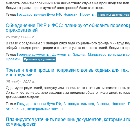
выплаты семьям погибших из-за несчастного случая на производстве или
Документ размещен в думской электронной базе в четверг.
Темы:
Государственная Дума РФ
,
Новости
,
Проекты
,
Проекты документов
Объединение ПФР и ФСС: планируют обновить порядок ре
страхователей
25 ноября 2022 г.
В связи с созданием с 1 января 2023 года социального фонда Минтруд по
общий порядок регистрации и снятия с учета страхователей. Документ п
Темы:
Горячие документы
,
Документы
,
Законы
,
Министерство труда и с
Проекты
,
Проекты документов
Третье чтение прошли поправки о допвыходных для тех, 
инвалидами
25 ноября 2022 г.
Одному из родителей, опекуну или попечителю хотят дать возможность ра
Их количество не должно выходить за пределы общего числа дней, которы
детьми-инвалидами...
Темы:
Государственная Дума РФ
,
Законодательство
,
Законы
,
Новости
,
отношения
,
Федеральные законы
Планируется уточнить перечень документов, которыми 
командировки