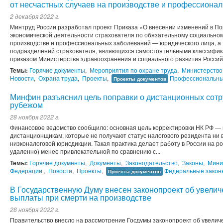
от несчастных случаев на производстве и профессиона
2 декабря 2022 г.
Минтруд России разработал проект Приказа «О внесении изменений в По
экономической деятельности страхователя по обязательному социальном
производстве и профессиональных заболеваний — юридического лица, а 
подразделений страхователя, являющихся самостоятельными классифи
приказом Министерства здравоохранения и социального развития Россий
Темы:
Горячие документы
,
Мероприятия по охране труда
,
Министерство
Новости
,
Охрана труда
,
Проекты
,
Профессиональны
Проекты документов
Минфин разъяснил цель поправки о дистанционных сотр
рубежом
28 ноября 2022 г.
Финансовое ведомство сообщило: основная цель корректировки НК РФ —
дистанционщикам, которые не получают статус налогового резидента ни в
низконалоговой юрисдикции. Такая практика делает работу в России на рос
удаленно) менее привлекательной по сравнению с...
Темы:
Горячие документы
,
Документы
,
Законодательство
,
Законы
,
Мини
Федерации
,
Новости
,
Проекты
,
Федеральные закон
Проекты документов
В Государственную Думу внесен законопроект об увелич
выплаты при смерти на производстве
28 ноября 2022 г.
Правительство внесло на рассмотрение Госдумы законопроект об увелич