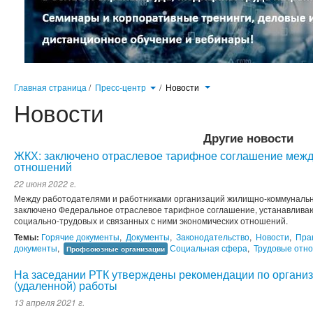
Главная страница
/
Пресс-центр
/
Новости
Новости
Другие новости
ЖКХ: заключено отраслевое тарифное соглашение межд
отношений
22 июня 2022 г.
Между работодателями и работниками организаций жилищно-коммунально
заключено Федеральное отраслевое тарифное соглашение, устанавлив
социально-трудовых и связанных с ними экономических отношений.
Темы:
Горячие документы
,
Документы
,
Законодательство
,
Новости
,
Пра
документы
,
Социальная сфера
,
Трудовые отн
Профсоюзные организации
На заседании РТК утверждены рекомендации по органи
(удаленной) работы
13 апреля 2021 г.