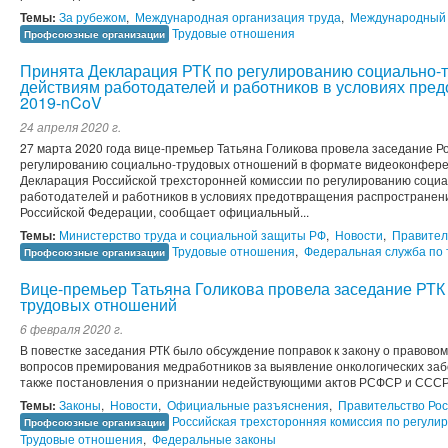
Темы:
За рубежом
,
Международная организация труда
,
Международный
Трудовые отношения
Профсоюзные организации
Принята Декларация РТК по регулированию социально-
действиям работодателей и работников в условиях пре
2019-nCoV
24 апреля 2020 г.
27 марта 2020 года вице-премьер Татьяна Голикова провела заседание Р
регулированию социально-трудовых отношений в формате видеоконфере
Декларация Российской трехсторонней комиссии по регулированию соци
работодателей и работников в условиях предотвращения распространен
Российской Федерации, сообщает официальный...
Темы:
Министерство труда и социальной защиты РФ
,
Новости
,
Правител
Трудовые отношения
,
Федеральная служба по 
Профсоюзные организации
Вице-премьер Татьяна Голикова провела заседание РТК
трудовых отношений
6 февраля 2020 г.
В повестке заседания РТК было обсуждение поправок к закону о правово
вопросов премирования медработников за выявление онкологических заб
также постановления о признании недействующими актов РСФСР и СССР
Темы:
Законы
,
Новости
,
Официальные разъяснения
,
Правительство Ро
Российская трехсторонняя комиссия по регул
Профсоюзные организации
Трудовые отношения
,
Федеральные законы