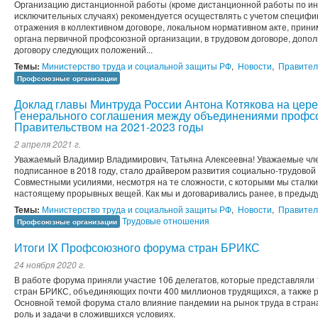
Организацию дистанционной работы (кроме дистанционной работы по ин
исключительных случаях) рекомендуется осуществлять с учетом специфи
отражения в коллективном договоре, локальном нормативном акте, прин
органа первичной профсоюзной организации, в трудовом договоре, допо
договору следующих положений...
Темы:
Министерство труда и социальной защиты РФ
,
Новости
,
Правител
Профсоюзные организации
Доклад главы Минтруда России Антона Котякова на цер
Генерального соглашения между объединениями профсо
Правительством на 2021-2023 годы
2 апреля 2021 г.
Уважаемый Владимир Владимирович, Татьяна Алексеевна! Уважаемые чле
подписанное в 2018 году, стало драйвером развития социально-трудовой
Совместными усилиями, несмотря на те сложности, с которыми мы сталки
настоящему прорывных вещей. Как мы и договаривались ранее, в предыд
Темы:
Министерство труда и социальной защиты РФ
,
Новости
,
Правител
Трудовые отношения
Профсоюзные организации
Итоги IX Профсоюзного форума стран БРИКС
24 ноября 2020 г.
В работе форума приняли участие 106 делегатов, которые представляли
стран БРИКС, объединяющих почти 400 миллионов трудящихся, а также р
Основной темой форума стало влияние пандемии на рынок труда в стран
роль и задачи в сложившихся условиях.