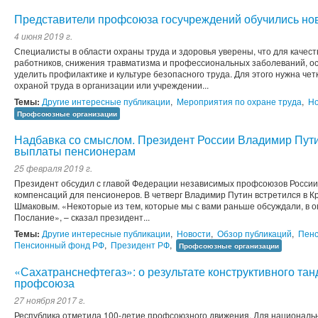
Представители профсоюза госучреждений обучились но
4 июня 2019 г.
Специалисты в области охраны труда и здоровья уверены, что для качес
работников, снижения травматизма и профессиональных заболеваний, о
уделить профилактике и культуре безопасного труда. Для этого нужна че
охраной труда в организации или учреждении...
Темы:
Другие интересные публикации
,
Мероприятия по охране труда
,
Но
Профсоюзные организации
Надбавка со смыслом. Президент России Владимир Пут
выплаты пенсионерам
25 февраля 2019 г.
Президент обсудил с главой Федерации независимых профсоюзов России
компенсаций для пенсионеров. В четверг Владимир Путин встретился в 
Шмаковым. «Некоторые из тем, которые мы с вами раньше обсуждали, в 
Послание», – сказал президент...
Темы:
Другие интересные публикации
,
Новости
,
Обзор публикаций
,
Пен
Пенсионный фонд РФ
,
Президент РФ
,
Профсоюзные организации
«Сахатранснефтегаз»: о результате конструктивного та
профсоюза
27 ноября 2017 г.
Республика отметила 100-летие профсоюзного движения. Для националь