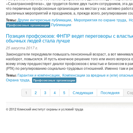
«Сахатранснефтегаз», где трудится более двух тысяч сотрудников, эта д
что первичные профсоюзные организации на местах у нас активно работа
различных мероприятий и праздников, а, прежде всего, регулирование с
Темы:
Другие интересные публикации
,
Мероприятия по охране труда
,
Но
Публикации
Профсоюзные организации
Позиция профсоюзов: ФНПР ведет переговоры с властью
обычных людей стала лучше
25 августа 2017 г.
Законодатели передумали повышать пенсионный возраст, а вот минимал
наоборот, повысился. И пусть конечное решение того или иного вопроса о
всему этому предшествует диалог профсоюзов с властью и бизнесом в ра
(РТК) по регулированию социально-трудовых отношений. Именно там и ре
Темы:
Гарантии и компенсации
,
Компенсации за вредные и (или) опасны
Охрана труда
,
Профсоюзные организации
1
2
3
4
5
Следующая
Последняя
Сор
© 2012 Клинский институт охраны и условий труда