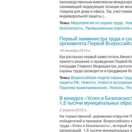
производственным комплексом междунаро
занимающей лидирующие позиции во многи
товаров для дома и офиса. Так, участник
индивидуальной защиты (...
Темы:
Мероприятия по охране труда
,
Нов
безопасность
,
Промышленные аэрозоли 
Первый замминистра труда и со
оргкомитета Первой Всероссийс
19 декабря 2014 г.
Как рассказал первый заместитель Минис
принято решение о проведении Первой Все
площадке Главного Медиацентра, располо
охраны труда проводится в преддверии Вс
Темы:
Всероссийская неделя охраны труд
защиты РФ
,
Новости
,
Новости ассоциаци
Практика правоприменения
,
Регионы
,
Ро
В конкурсе «Успех и Безопаснос
1,5 тысячи муниципальных обра
2 апреля 2015 г.
На торжественной церемонии открытия П
победителей и призеров Всероссийского к
труда «Успех и безопасность», который пр
организаций, 1,5 тысячи муниципальных