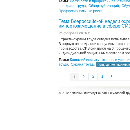
Темы:
Должности и профессии работнико
по охране труда
,
Обзор публикаций
,
Обуч
Профессиональные риски
Тема Всероссийской недели охра
импортозамещение в сфере СИЗ
25 февраля 2016 г.
Отрасль охраны труда сегодня испытывает
В первую очередь, они коснулись рынка 
производства СИЗ снизился на 6 проценто
индивидуальной защиты был сектором рос
Темы:
Клинский институт охраны и услови
труда
,
Охрана труда
,
Повышение квалифик
1
2
3
4
5
...
© 2012 Клинский институт охраны и условий тр