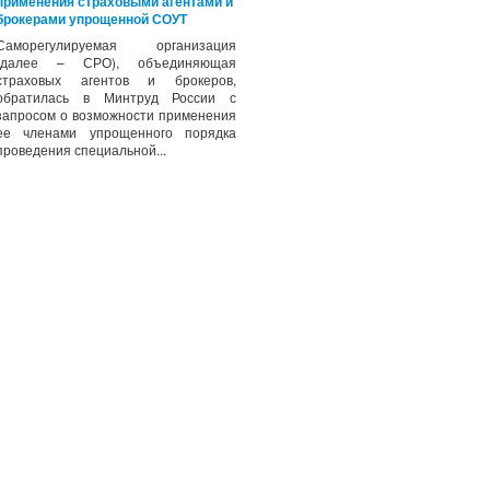
применения страховыми агентами и
брокерами упрощенной СОУТ
Саморегулируемая организация
(далее – СРО), объединяющая
страховых агентов и брокеров,
обратилась в Минтруд России с
запросом о возможности применения
ее членами упрощенного порядка
проведения специальной...