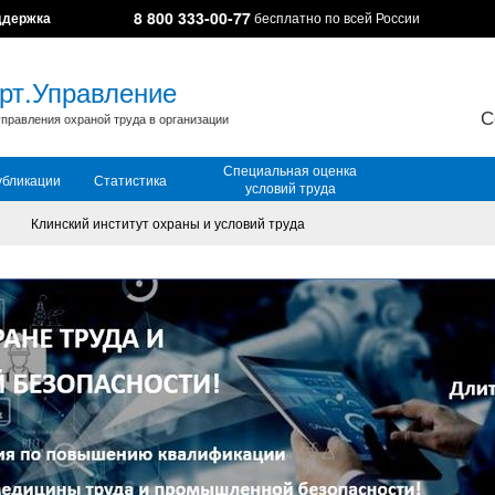
8 800 333-00-77
ддержка
бесплатно по всей России
рт.Управление
С
правления охраной труда в организации
Специальная оценка
убликации
Статистика
условий труда
Клинский институт охраны и условий труда