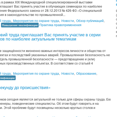
да в рамках XIX Международной специализированной выставки
иглашает Вас принять участие в обучающих семинарах по наиболее
ения Федерального закона от 28.12.2013 № 426-ФЗ «О специальной
ия в законодательстве по промышленной...
й труда
,
Мероприятия по охране труда
,
Новости
,
Обзор публикаций
,
,
Практика правоприменения
Повышение квалификации
овий труда приглашает Вас принять участие в серии
ов по наиболее актуальным тематикам
 защищённости жизненно важных интересов личности и общества от
ектах и последствий указанных аварий. Промышленная безопасность не
. Цель промышленной безопасности — предотвращение и (или)
ых производственных объектах. В соответствии со статьей 4
й труда
,
Мероприятия по охране труда
,
Новости
,
Образование
,
алификации
екунду до происшествия»
ков сегодня является актуальной не только для сферы охраны труда. Ею
ренеры, поведенческие специалисты. Об этом будут говорить и на
и. Этой проблеме будут посвящены несколько круглых столов и