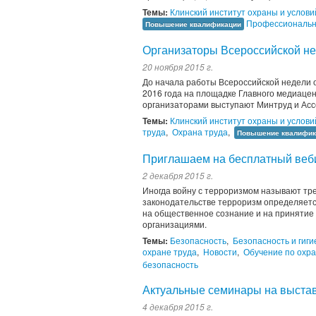
Темы:
Клинский институт охраны и услови
Профессиональн
Повышение квалификации
Организаторы Всероссийской не
20 ноября 2015 г.
До начала работы Всероссийской недели о
2016 года на площадке Главного медиаце
организаторами выступают Минтруд и Асс
Темы:
Клинский институт охраны и услови
труда
,
Охрана труда
,
Повышение квалифик
Приглашаем на бесплатный веби
2 декабря 2015 г.
Иногда войну с терроризмом называют тре
законодательстве терроризм определяется
на общественное сознание и на принятие
организациями.
Темы:
Безопасность
,
Безопасность и гиги
охране труда
,
Новости
,
Обучение по охра
безопасность
Актуальные семинары на выстав
4 декабря 2015 г.