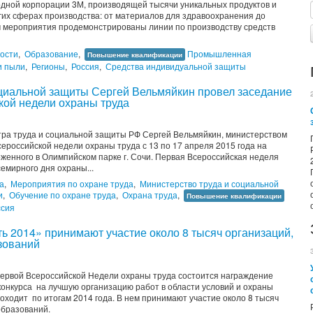
дной корпорации 3М, производящей тысячи уникальных продуктов и
х сферах производства: от материалов для здравоохранения до
ам мероприятия продемонстрированы линии по производству средств
ости
,
Образование
,
Промышленная
Повышение квалификации
и пыли
,
Регионы
,
Россия
,
Средства индивидуальной защиты
циальной защиты Сергей Вельмяйкин провел заседание
кой недели охраны труда
тра труда и социальной защиты РФ Сергей Вельмяйкин, министерством
российской недели охраны труда с 13 по 17 апреля 2015 года на
женного в Олимпийском парке г. Сочи. Первая Всероссийская неделя
емирного дня охраны...
а
,
Мероприятия по охране труда
,
Министерство труда и социальной
и
,
Обучение по охране труда
,
Охрана труда
,
Повышение квалификации
ссия
ть 2014» принимают участие около 8 тысяч организаций,
зований
ервой Всероссийской Недели охраны труда состоится награждение
онкурса на лучшую организацию работ в области условий и охраны
оходит по итогам 2014 года. В нем принимают участие около 8 тысяч
 образований.