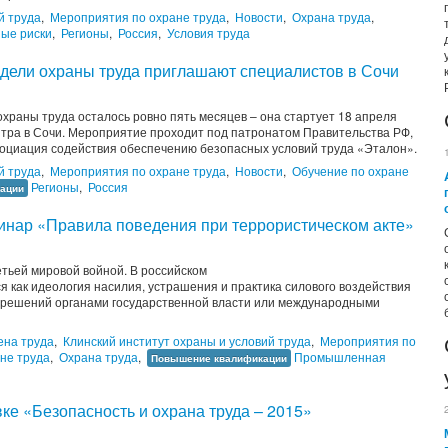
й труда
,
Мероприятия по охране труда
,
Новости
,
Охрана труда
,
ые риски
,
Регионы
,
Россия
,
Условия труда
дели охраны труда приглашают специалистов в Сочи
храны труда осталось ровно пять месяцев – она стартует 18 апреля
нтра в Сочи. Мероприятие проходит под патронатом Правительства РФ,
оциация содействия обеспечению безопасных условий труда «Эталон».
й труда
,
Мероприятия по охране труда
,
Новости
,
Обучение по охране
Регионы
,
Россия
ации
нар «Правила поведения при террористическом акте»
тьей мировой войной. В российском
 как идеология насилия, устрашения и практика силового воздействия
 решений органами государственной власти или международными
ена труда
,
Клинский институт охраны и условий труда
,
Мероприятия по
не труда
,
Охрана труда
,
Промышленная
Повышение квалификации
ке «Безопасность и охрана труда – 2015»