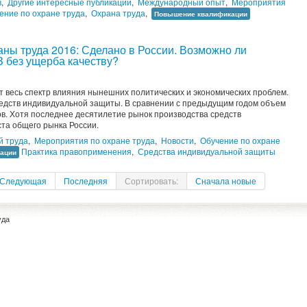
в
,
Другие интересные публикации
,
Международный опыт
,
Мероприятия
ение по охране труда
,
Охрана труда
,
Повышение квалификации
ны труда 2016: Сделано в России. Возможно ли
 без ущерба качеству?
 весь спектр влияния нынешних политических и экономических проблем.
средств индивидуальной защиты. В сравнении с предыдущим годом объем
в. Хотя последнее десятилетие рынок производства средств
та общего рынка России.
й труда
,
Мероприятия по охране труда
,
Новости
,
Обучение по охране
Практика правоприменения
,
Средства индивидуальной защиты
ации
Следующая
Последняя
Сортировать:
Сначала новые
уда