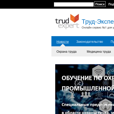
Поиск
По
Труд-Экспе
Онлайн сервис №1 для у
Новости
Законодательство
П
Охрана труда
Медицина труда