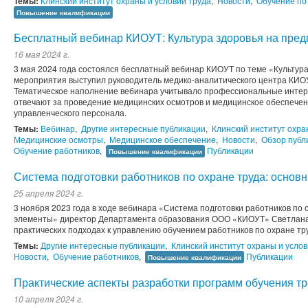
Темы:
Клинский институт охраны и условий труда
,
Новости
,
Обучение по
Повышение квалификации
Бесплатный вебинар КИОУТ: Культура здоровья на пред
16 мая 2024 г.
3 мая 2024 года состоялся бесплатный вебинар КИОУТ по теме «Культур
мероприятия выступил руководитель медико-аналитического центра КИО
Тематическое наполнение вебинара учитывало профессиональные интер
отвечают за проведение медицинских осмотров и медицинское обеспечен
управленческого персонала.
Темы:
Вебинар
,
Другие интересные публикации
,
Клинский институт охра
Медицинские осмотры
,
Медицинское обеспечение
,
Новости
,
Обзор публ
Обучение работников
,
Публикации
Повышение квалификации
Система подготовки работников по охране труда: основ
25 апреля 2024 г.
3 ноября 2023 года в ходе вебинара «Система подготовки работников по 
элементы» директор Департамента образования ООО «КИОУТ» Светлана
практических подходах к управлению обучением работников по охране тру
Темы:
Другие интересные публикации
,
Клинский институт охраны и услов
Новости
,
Обучение работников
,
Публикации
Повышение квалификации
Практические аспекты разработки программ обучения т
10 апреля 2024 г.