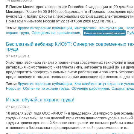
14 июня 2024 г.
В Письме Министерства энергетики Российской Федерации от 20 декабря 
Минэнерго России № 05-8490) сообщалось, что «Порядок проведения пров
пункте 52 «Правил работы с персоналом в организациях электроэнергет
Приказом Минэнерго России от 22 сентября 2020 года № 796 (...
Темы:
Другие интересные публикации
,
Инструктажи
,
Консультация
,
Ново
охране труда
,
Официальные разъяснения
,
Пуб
Повышение квалификации
Бесплатный вебинар КИОУТ: Синергия современных тех
труда
31 мая 2024 г.
Участники вебинара узнали о применении современных технологий в прак
интеграция искусственного интеллекта (ИИ), интернета вещей (IoT) и дру
предотвратить профессиональные риски работников и повысить безопасн
представление о том, как технологические инновации применяются для ан
Темы:
Другие интересные публикации
,
Клинский институт охраны и услов
Новости
,
Обучение по охране труда
,
Обучение работников
,
Охрана труд
Играя, обучайся охране труда!
21 мая 2024 г.
18 апреля 2024 года ООО «КИОУТ» в преддверии Всемирного дня охраны 
труда «Поехали!». Целью деловой игры стала диагностика уровня знаний 
труда и производственной безопасности, развитие навыков работы в ком
отношения к безопасности, формирование личной приверженности в...