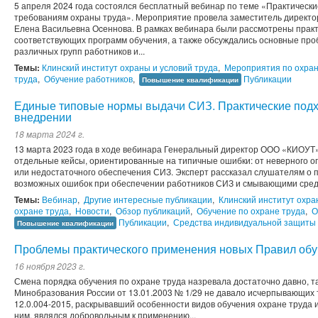
5 апреля 2024 года состоялся бесплатный вебинар по теме «Практическ
требованиям охраны труда». Мероприятие провела заместитель директ
Елена Васильевна Оcеннова. В рамках вебинара были рассмотрены практ
соответствующих программ обучения, а также обсуждались основные про
различных групп работников и...
Темы:
Клинский институт охраны и условий труда
,
Мероприятия по охран
труда
,
Обучение работников
,
Публикации
Повышение квалификации
Единые типовые нормы выдачи СИЗ. Практические подх
внедрении
18 марта 2024 г.
13 марта 2023 года в ходе вебинара Генеральный директор ООО «КИОУТ
отдельные кейсы, ориентированные на типичные ошибки: от неверного о
или недостаточного обеспечения СИЗ. Эксперт рассказал слушателям о 
возможных ошибок при обеспечении работников СИЗ и смывающими сред
Темы:
Вебинар
,
Другие интересные публикации
,
Клинский институт охра
охране труда
,
Новости
,
Обзор публикаций
,
Обучение по охране труда
,
О
Публикации
,
Средства индивидуальной защиты
Повышение квалификации
Проблемы практического применения новых Правил обуч
16 ноября 2023 г.
Смена порядка обучения по охране труда назревала достаточно давно, т
Минобразования России от 13.01.2003 № 1/29 не давало исчерпывающих
12.0.004-2015, раскрывавший особенности видов обучения охране труда 
ним, являлся добровольным к применению...