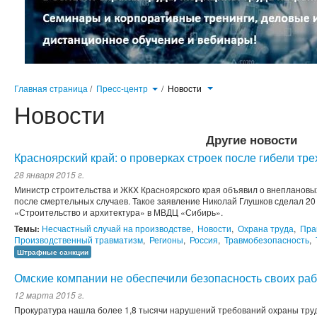
Главная страница
/
Пресс-центр
/
Новости
Новости
Другие новости
Красноярский край: о проверках строек после гибели тр
28 января 2015 г.
Министр строительства и ЖКХ Красноярского края объявил о внеплановы
после смертельных случаев. Такое заявление Николай Глушков сделал 2
«Строительство и архитектура» в МВДЦ «Сибирь».
Темы:
Несчастный случай на производстве
,
Новости
,
Охрана труда
,
Пра
Производственный травматизм
,
Регионы
,
Россия
,
Травмобезопасность
,
Штрафные санкции
Омские компании не обеспечили безопасность своих ра
12 марта 2015 г.
Прокуратура нашла более 1,8 тысячи нарушений требований охраны труд