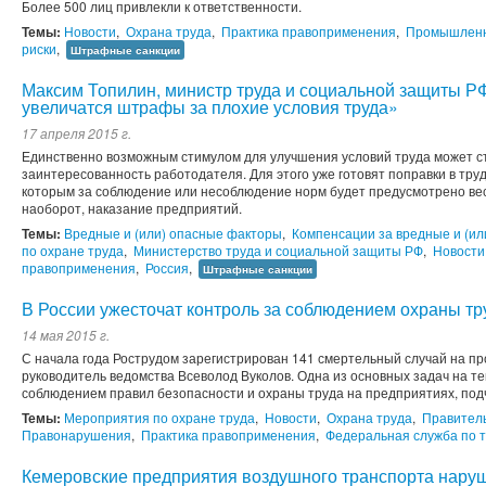
Более 500 лиц привлекли к ответственности.
Темы:
Новости
,
Охрана труда
,
Практика правоприменения
,
Промышленн
риски
,
Штрафные санкции
Максим Топилин, министр труда и социальной защиты Р
увеличатся штрафы за плохие условия труда»
17 апреля 2015 г.
Единственно возможным стимулом для улучшения условий труда может ст
заинтересованность работодателя. Для этого уже готовят поправки в тру
которым за соблюдение или несоблюдение норм будет предусмотрено ве
наоборот, наказание предприятий.
Темы:
Вредные и (или) опасные факторы
,
Компенсации за вредные и (ил
по охране труда
,
Министерство труда и социальной защиты РФ
,
Новости
правоприменения
,
Россия
,
Штрафные санкции
В России ужесточат контроль за соблюдением охраны тр
14 мая 2015 г.
С начала года Рострудом зарегистрирован 141 смертельный случай на пр
руководитель ведомства Всеволод Вуколов. Одна из основных задач на те
соблюдением правил безопасности и охраны труда на предприятиях, подч
Темы:
Мероприятия по охране труда
,
Новости
,
Охрана труда
,
Правител
Правонарушения
,
Практика правоприменения
,
Федеральная служба по т
Кемеровские предприятия воздушного транспорта нару