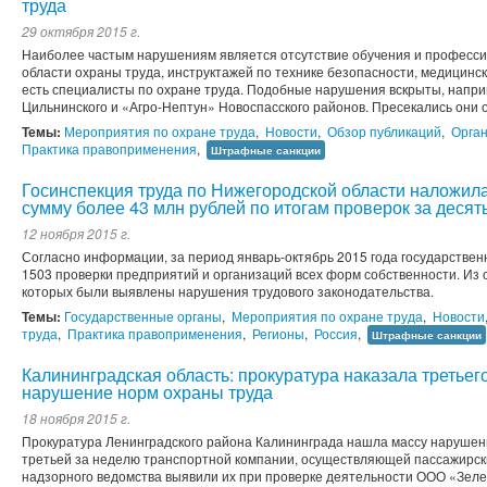
труда
29 октября 2015 г.
Наиболее частым нарушениям является отсутствие обучения и професси
области охраны труда, инструктажей по технике безопасности, медицински
есть специалисты по охране труда. Подобные нарушения вскрыты, напр
Цильнинского и «Агро-Нептун» Новоспасского районов. Пресекались они о
Темы:
Мероприятия по охране труда
,
Новости
,
Обзор публикаций
,
Орган
Практика правоприменения
,
Штрафные санкции
Госинспекция труда по Нижегородской области наложила
сумму более 43 млн рублей по итогам проверок за десят
12 ноября 2015 г.
Согласно информации, за период январь-октябрь 2015 года государстве
1503 проверки предприятий и организаций всех форм собственности. Из о
которых были выявлены нарушения трудового законодательства.
Темы:
Государственные органы
,
Мероприятия по охране труда
,
Новости
труда
,
Практика правоприменения
,
Регионы
,
Россия
,
Штрафные санкции
Калининградская область: прокуратура наказала третьег
нарушение норм охраны труда
18 ноября 2015 г.
Прокуратура Ленинградского района Калининграда нашла массу нарушени
третьей за неделю транспортной компании, осуществляющей пассажирски
надзорного ведомства выявили их при проверке деятельности ООО «Зеле