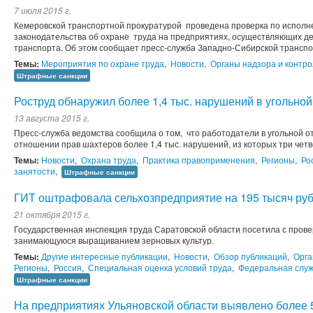
7 июля 2015 г.
Кемеровской транспортной прокуратурой проведена проверка по исполне
законодательства об охране труда на предприятиях, осуществляющих д
транспорта. Об этом сообщает пресс-служба Западно-Сибирской транспо
Темы:
Мероприятия по охране труда
,
Новости
,
Органы надзора и контр
Штрафные санкции
Роструд обнаружил более 1,4 тыс. нарушений в угольной
13 августа 2015 г.
Пресс-служба ведомства сообщила о том, что работодатели в угольной от
отношении прав шахтеров более 1,4 тыс. нарушений, из которых три чет
Темы:
Новости
,
Охрана труда
,
Практика правоприменения
,
Регионы
,
Ро
занятости
,
Штрафные санкции
ГИТ оштрафовала сельхозпредприятие на 195 тысяч ру
21 октября 2015 г.
Государственная инспекция труда Саратовской области посетила с пров
занимающуюся выращиванием зерновых культур.
Темы:
Другие интересные публикации
,
Новости
,
Обзор публикаций
,
Орга
Регионы
,
Россия
,
Специальная оценка условий труда
,
Федеральная служ
Штрафные санкции
На предприятиях Ульяновской области выявлено более