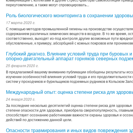
переутомлению, а также могут спровоцировать...
Роль биологического мониторинга в сохранении здоровь
17 марта 2020 г.
С помощью методов промышленной гигиены на производстве осуществляе
содержанием различных химических веществ в воздухе. В то же время, ос
соответственно, выходят из-под контроля другие возможные пути вредног
обусловленные, к примеру, абсорбцией с кожных покровов или проникнове
Глубокий диагноз. Влияние условий труда при буровых и
опорно-двигательный аппарат горняков северных подзе
25 февраля 2020 г.
В предлагаемой вашему вниманию публикации обобщены результаты иссл
изучении особенностей влияния условий труда и его продолжительности
систем у проходчиков и бурильщиков подземных рудников в Кольском Запо
Международный опыт: оценка степени риска для здоров
24 января 2020 г.
За последние несколько десятилетий оценка степени риска для здоровья 
степени опасности для здоровья, приобрела сверхпопулярность, главны
способствует осознанию работниками важности охраны здоровья и осоз
действий по достижению данной цели.
Опасности травмирования и иных видов повреждения зд