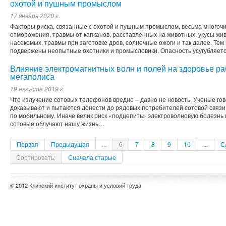
охотой и пушным промыслом
17 января 2020 г.
Факторы риска, связанные с охотой и пушным промыслом, весьма многочи
отморожения, травмы от капканов, расставленных на животных, укусы жив
насекомых, травмы при заготовке дров, солнечные ожоги и так далее. Тем
подвержены неопытные охотники и промысловики. Опасность усугубляетс
Влияние электромагнитных волн и полей на здоровье ра
мегаполиса
19 августа 2019 г.
Что излучение сотовых телефонов вредно – давно не новость. Ученые гов
доказывают и пытаются донести до рядовых потребителей сотовой связи
по мобильному. Иначе велик риск «подцепить» электроволновую болезнь и
сотовые облучают нашу жизнь…
Первая
Предыдущая
...
6
7
8
9
10
...
С
Сортировать:
Сначала старые
© 2012 Клинский институт охраны и условий труда