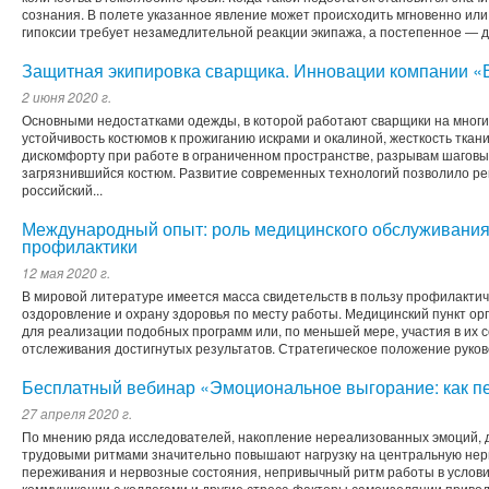
сознания. В полете указанное явление может происходить мгновенно ил
гипоксии требует незамедлительной реакции экипажа, а постепенное ― д
Защитная экипировка сварщика. Инновации компании «
2 июня 2020 г.
Основными недостатками одежды, в которой работают сварщики на многих
устойчивость костюмов к прожиганию искрами и окалиной, жесткость ткан
дискомфорту при работе в ограниченном пространстве, разрывам шаговы
загрязнившийся костюм. Развитие современных технологий позволило ре
российский...
Международный опыт: роль медицинского обслуживания
профилактики
12 мая 2020 г.
В мировой литературе имеется масса свидетельств в пользу профилакти
оздоровление и охрану здоровья по месту работы. Медицинский пункт о
для реализации подобных программ или, по меньшей мере, участия в их 
отслеживания достигнутых результатов. Стратегическое положение руково
Бесплатный вебинар «Эмоциональное выгорание: как п
27 апреля 2020 г.
По мнению ряда исследователей, накопление нереализованных эмоций, 
трудовыми ритмами значительно повышают нагрузку на центральную не
переживания и нервозные состояния, непривычный ритм работы в услов
коммуникации с коллегами и другие стресс-факторы самоизоляции приво