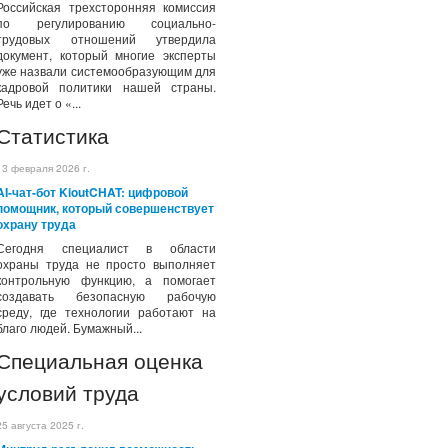
Российская трехсторонняя комиссия
по регулированию социально-
трудовых отношений утвердила
документ, который многие эксперты
уже назвали системообразующим для
кадровой политики нашей страны.
Речь идет о «...
Статистика
13 февраля 2026 г.
AI-чат-бот KioutCHAT: цифровой
помощник, который совершенствует
охрану труда
Сегодня специалист в области
охраны труда не просто выполняет
контрольную функцию, а помогает
создавать безопасную рабочую
среду, где технологии работают на
благо людей. Бумажный...
Специальная оценка
условий труда
25 августа 2025 г.