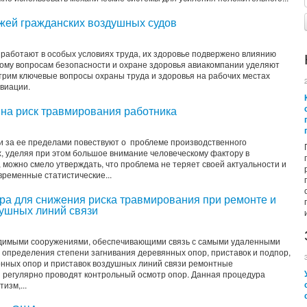
жей гражданских воздушных судов
работают в особых условиях труда, их здоровье подвержено влиянию
тому вопросам безопасности и охране здоровья авиакомпании уделяют
рим ключевые вопросы охраны труда и здоровья на рабочих местах
виации.
 на риск травмирования работника
и за ее пределами повествуют о проблеме производственного
х, уделяя при этом большое внимание человеческому фактору в
 можно смело утверждать, что проблема не теряет своей актуальности и
временные статистические...
ра для снижения риска травмирования при ремонте и
ушных линий связи
димыми сооружениями, обеспечивающими связь с самыми удаленными
 определения степени загнивания деревянных опор, приставок и подпор,
онных опор и приставок воздушных линий связи ремонтные
 регулярно проводят контрольный осмотр опор. Данная процедура
изм,...