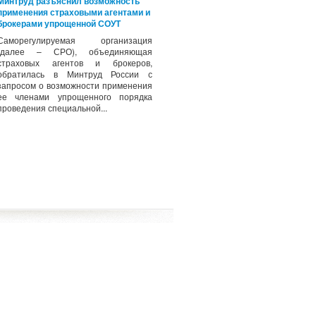
Минтруд разъяснил возможность
применения страховыми агентами и
брокерами упрощенной СОУТ
Саморегулируемая организация
(далее – СРО), объединяющая
страховых агентов и брокеров,
обратилась в Минтруд России с
запросом о возможности применения
ее членами упрощенного порядка
проведения специальной...