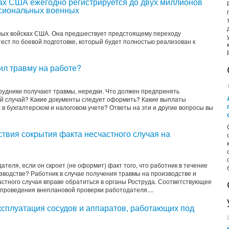
ках США ежегодно регистрируется до двух миллионов
сиональных военных
ных войсках США. Она предшествует предстоящему переходу
ест по боевой подготовке, который будет полностью реализован к
чил травму на работе?
рудники получают травмы, нередки. Что должен предпринять
й случай? Какие документы следует оформить? Какие выплаты
в бухгалтерском и налоговом учете? Ответы на эти и другие вопросы вы
твия сокрытия факта несчастного случая на
ателя, если он скроет (не оформит) факт того, что работник в течение
зводстве? Работник в случае получения травмы на производстве и
стного случая вправе обратиться в органы Роструда. Соответствующее
проведения внеплановой проверки работодателя....
сплуатация сосудов и аппаратов, работающих под