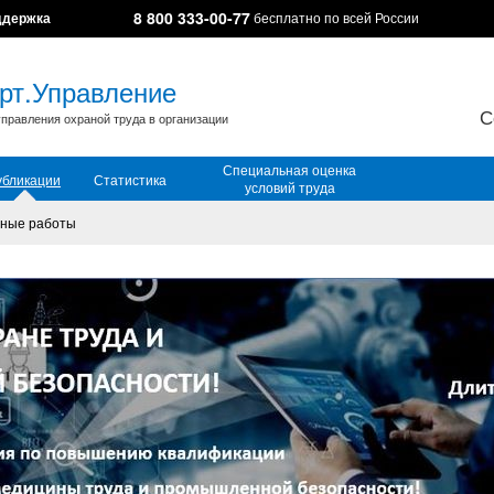
8 800 333-00-77
ддержка
бесплатно по всей России
рт.Управление
С
правления охраной труда в организации
Специальная оценка
убликации
Статистика
условий труда
ные работы