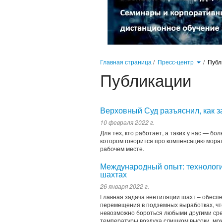
Главная страница
/
Пресс-центр
/
Публ
Публикации
Верховный Суд разъяснил, как 
10 февраля 2022 г.
Для тех, кто работает, а таких у нас — б
котором говорится про компенсацию морал
рабочем месте.
Международный опыт: технологи
шахтах
26 января 2022 г.
Главная задача вентиляции шахт – обеспе
перемещения в подземных выработках, что
невозможно бороться любыми другими сред
температуры воздуха слишком высоки, мож