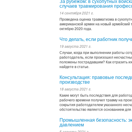
За рубежом: в сухопутных войс
случаев травмирования профес
14 сентября 2021 г.
Проведена оценка травматизма в сухопут
американской армии на новый армейский т
октябрю 2020 года.
Что делать, если работник полу
19 августа 2021 г.
Случаи, когда при выполнении работы сот
работодатель, если произошел несчастны
положены пострадавшим? Как отразить их 
найдете в статье.
Консультация: правовые последс
производстве
18 августа 2021 г.
Какие могут быть последствия для работод
рабочего времени получил травму на прои
сокрытия работодателем указанного несча
обстоятельство является основанием для 
Промышленная безопасность: эк
давлением
5 августа 2021 г.