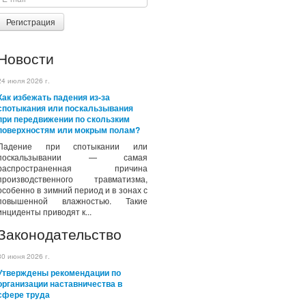
Регистрация
Новости
24 июля 2026 г.
Как избежать падения из-за
спотыкания или поскальзывания
при передвижении по скользким
поверхностям или мокрым полам?
Падение при спотыкании или
поскальзывании — самая
распространенная причина
производственного травматизма,
особенно в зимний период и в зонах с
повышенной влажностью. Такие
инциденты приводят к...
Законодательство
30 июня 2026 г.
Утверждены рекомендации по
организации наставничества в
сфере труда