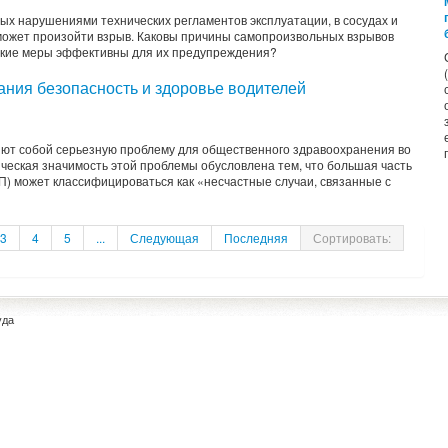
ых нарушениями технических регламентов эксплуатации, в сосудах и
может произойти взрыв. Каковы причины самопроизвольных взрывов
какие меры эффективны для их предупреждения?
ания безопасность и здоровье водителей
яют собой се­рьезную проблему для об­щественного здравоохранения во
ическая значимость этой проблемы обусловлена тем, что большая часть
 может классифицироваться как «несчаст­ные случаи, связанные с
3
4
5
...
Следующая
Последняя
Сортировать:
уда