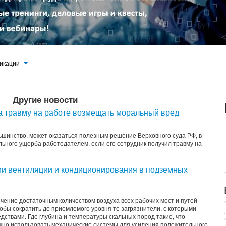
икации
Другие новости
за травму на работе возмещать моральный вред
ольшинство, может оказаться полезным решение Верховного суда РФ, в
ьного ущерба работодателем, если его сотрудник получил травму на
и вентиляции и кондиционирования в подземных
чение достаточным количеством воздуха всех рабочих мест и путей
бы сократить до приемлемого уровня те загрязнители, с которыми
ствами. Где глубина и температуры скальных пород такие, что
но использовать механические системы для усиления положительного...