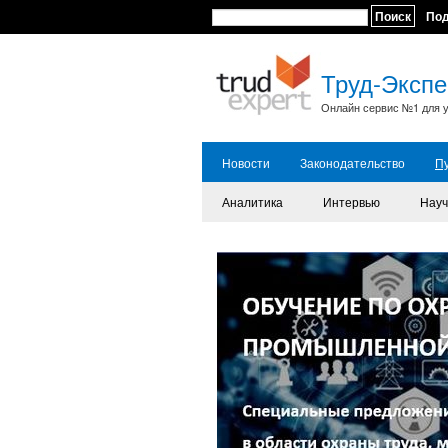
Поиск
По
Труд-Экспе
Онлайн сервис №1 для у
Новости
Законодательство
П
Аналитика
Интервью
Науч