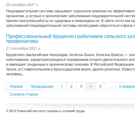
20 октября 2021 г.
Пищеварительная система оказывает серьезное влияние на эффективнос
организма, а острые и хронические заболевания пищеварительной систе
причин прогулов работы по здоровью и инвалидности. В свете этого как п
заболеваний пищеварительной системы необходимо обратиться к врачу по
Профессиональный бруцеллез работников сельского хозя
профилактика
21 сентября 2021 г.
Бруцеллез (мальтийская лихорадка, болезнь Банга, болезнь Брюса) — з
заболевание, характеризующееся поражением опорно-двигательного аппа
и имеющее тенденцию к хроническому течению. В Российской Федерации
Урале, в Ставропольском и Краснодарском краях, других регионах. Извес
человека...
Первая
Предыдущая
1
2
3
4
5
...
Следую
Сначала старые
© 2012 Клинский институт охраны и условий труда