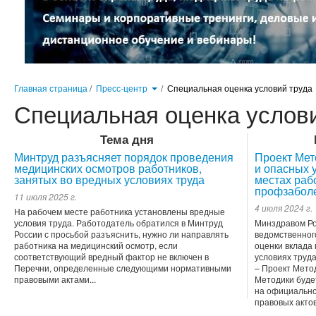
Главная страница
/
Пресс-центр
/
Специальная оценка условий труда
Специальная оценка услов
Тема дня
Минтруд разъясняет порядок проведения
Проект Мет
медицинских осмотров работников,
и опасных 
занятых во вредных условиях труда
местах раб
профзабол
11 июля 2025 г.
4 июля 2024 г.
На рабочем месте работника установлены вредные
условия труда. Работодатель обратился в Минтруд
Минздравом Ро
России с просьбой разъяснить, нужно ли направлять
ведомственног
работника на медицинский осмотр, если
оценки вклада
соответствующий вредный фактор не включен в
условиях труд
Перечни, определенные следующими нормативными
– Проект Метод
правовыми актами...
Методики буде
на официально
правовых актов 