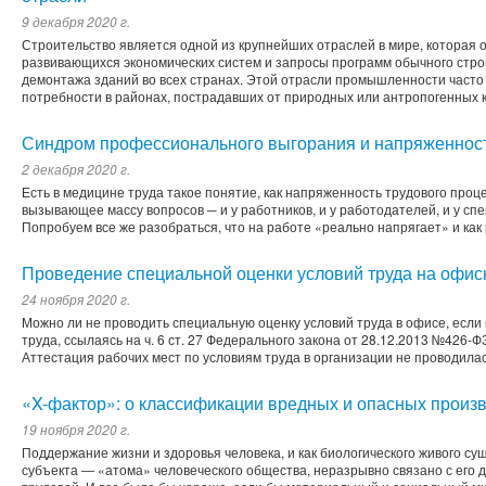
9 декабря 2020 г.
Строительство является одной из крупнейших отраслей в мире, которая
развивающихся экономических систем и запросы программ обычного строи
демонтажа зданий во всех странах. Этой отрасли промышленности часто
потребности в районах, пострадавших от природных или антропогенны
Синдром профессионального выгорания и напряженност
2 декабря 2020 г.
Есть в медицине труда такое понятие, как напряженность трудового проц
вызывающее массу вопросов ─ и у работников, и у работодателей, и у спе
Попробуем все же разобраться, что на работе «реально напрягает» и как
Проведение специальной оценки условий труда на офис
24 ноября 2020 г.
Можно ли не проводить специальную оценку условий труда в офисе, если
труда, ссылаясь на ч. 6 ст. 27 Федерального закона от 28.12.2013 №426-
Аттестация рабочих мест по условиям труда в организации не проводила
«X-фактор»: о классификации вредных и опасных произ
19 ноября 2020 г.
Поддержание жизни и здоровья человека, и как биологического живого сущ
субъекта ― «атома» человеческого общества, неразрывно связано с его 