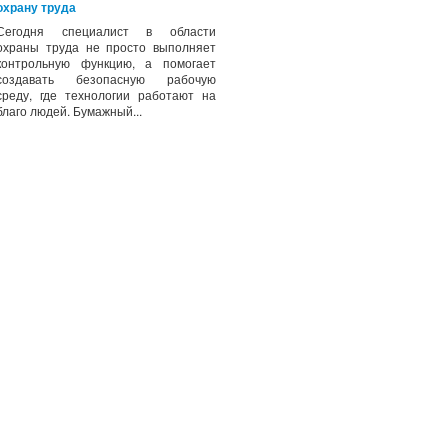
охрану труда
Сегодня специалист в области
охраны труда не просто выполняет
контрольную функцию, а помогает
создавать безопасную рабочую
среду, где технологии работают на
благо людей. Бумажный...