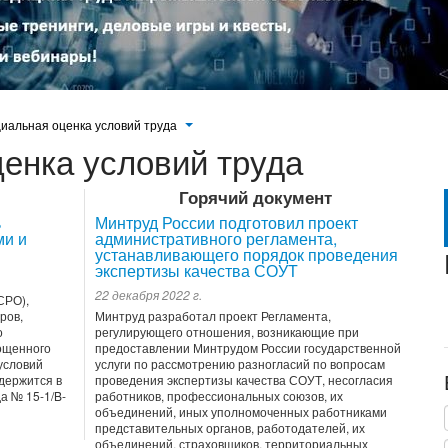
иальная оценка условий труда
енка условий труда
Горячий документ
ь
Минтруд России подготовил проект
ми и
административного регламента,
устанавливающего порядок проведения
экспертизы качества СОУТ
22 декабря 2022 г.
СРО),
ров,
Минтруд разработал проект Регламента,
о
регулирующего отношения, возникающие при
ощенного
предоставлении Минтрудом России государственной
условий
услуги по рассмотрению разногласий по вопросам
одержится в
проведения экспертизы качества СОУТ, несогласия
а № 15-1/B-
работников, профессиональных союзов, их
объединений, иных уполномоченных работниками
представительных органов, работодателей, их
объединений, страховщиков, территориальных