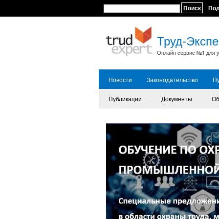
Поиск
По
Труд-Экспе
Онлайн сервис №1 для у
Новости
Законодательство
П
Публикации
Документы
Об