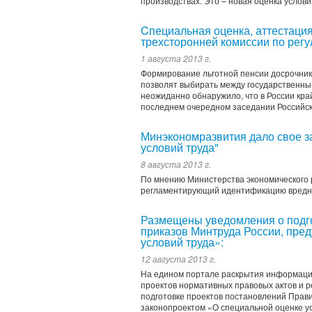
производствах. Это – новая оценка условий
Cпециальная оценка, аттестаци
трехсторонней комиссии по рег
1 августа 2013 г.
Формирование льготной пенсии досрочника
позволят выбирать между государственны
неожиданно обнаружило, что в России край
последнем очередном заседании Российско
Минэкономразвития дало свое з
условий труда"
8 августа 2013 г.
По мнению Министерства экономического р
регламентирующий идентификацию вредно
Размещены уведомления о подго
приказов Минтруда России, пре
условий труда»:
12 августа 2013 г.
На едином портале раскрытия информаци
проектов нормативных правовых актов и 
подготовке проектов постановлений Прав
законопроектом «О специальной оценке ус