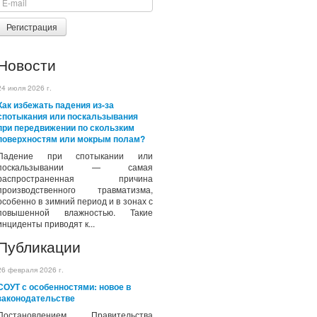
Регистрация
Новости
24 июля 2026 г.
Как избежать падения из-за
спотыкания или поскальзывания
при передвижении по скользким
поверхностям или мокрым полам?
Падение при спотыкании или
поскальзывании — самая
распространенная причина
производственного травматизма,
особенно в зимний период и в зонах с
повышенной влажностью. Такие
инциденты приводят к...
Публикации
26 февраля 2026 г.
СОУТ с особенностями: новое в
законодательстве
Постановлением Правительства