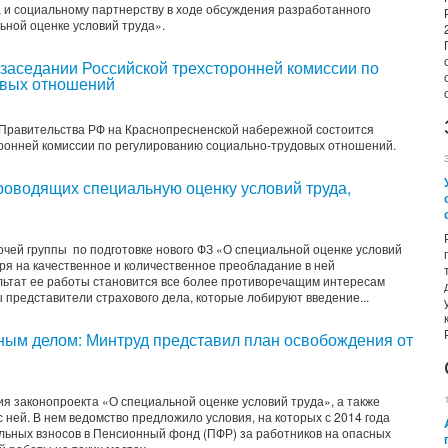
 и социальному партнерству в ходе обсуждения разработанного
ьной оценке условий труда».
 заседании Российской трехсторонней комиссии по
овых отношений
а Правительства РФ на Краснопресненской набережной состоится
ронней комиссии по регулированию социально-трудовых отношений.
роводящих специальную оценку условий труда,
чей группы по подготовке нового ФЗ «О специальной оценке условий
тря на качественное и количественное преобладание в ней
льтат ее работы становится все более противоречащим интересам
 представители страхового дела, которые лобируют введение...
ным делом: Минтруд представил план освобождения от
я законопроекта «О специальной оценке условий труда», а также
с ней. В нем ведомство предложило условия, на которых с 2014 года
льных взносов в Пенсионный фонд (ПФР) за работников на опасных