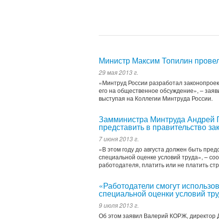
Министр Максим Топилин провел
29 мая 2013 г.
«Минтруд России разработал законопроек
его на общественное обсуждение», – заяв
выступая на Коллегии Минтруда России.
Замминистра Минтруда Андрей П
представить в правительство за
7 июня 2013 г.
«В этом году до августа должен быть пре
специальной оценке условий труда», – со
работодателя, платить или не платить ст
«Работодатели смогут использов
специальной оценки условий тр
9 июля 2013 г.
Об этом заявил Валерий КОРЖ, директор 