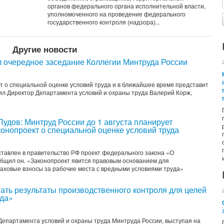
органов федерального органа исполнительной власти,
уполномоченного на проведение федерального
государственного контроля (надзора)...
Другие новости
 очередное заседание Коллегии Минтруда России
т о специальной оценке условий труда и в ближайшее время представит
ил Директор Департамента условий и охраны труда Валерий Корж,
удов: Минтруд России до 1 августа планирует
конопроект о специальной оценке условий труда
дставлен в правительство РФ проект федерального закона «О
общил он. «Законопроект явится правовым основанием для
раховые взносы за рабочие места с вредными условиями труда»
ать результаты производственного контроля для целей
уда»
Департамента условий и охраны труда Минтруда России, выступая на