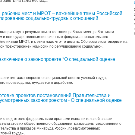
 работы на таких местах,...
я рабочих мест и МРОТ – важнейшие темы Российской
улированию социально-трудовых отношений
м привяжут к результатам аттестации рабочих мест, работникам
м и негосударственным пенсионным фондом, а правительство
не низкий МРОТ, и с этим надо что-то делать. Обо всем этом говорили на
й трехсторонней комиссии по регулированию социально-...
аключение о законопроекте "О специальной оценке
азвития, законопроект о специальной оценке условий труда,
го производства, нуждается в доработке.
товке проектов постановлений Правительства и
дусмотренных законопроектом «О специальной оценке
и о подготовке федеральными органами исполнительной власти
результатов их общественного обсуждения размещены уведомления о
ительства и приказов Минтруда России, предусмотренных
ловий труда».