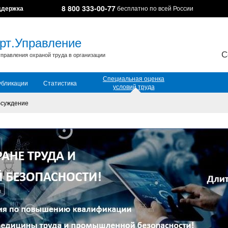
8 800 333-00-77
ддержка
бесплатно по всей России
рт.Управление
С
правления охраной труда в организации
Специальная оценка
убликации
Статистика
условий труда
суждение