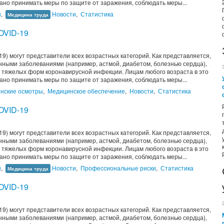
ано принимать меры по защите от заражения, соблюдать меры...
ы
,
Новости
,
Статистика
Медицина труда
COVID-19
9) могут представители всех возрастных категорий. Как представляется,
ными заболеваниями (например, астмой, диабетом, болезнью сердца),
тяжелых форм коронавирусной инфекции. Лицам любого возраста в это
ано принимать меры по защите от заражения, соблюдать меры...
нские осмотры
,
Медицинское обеспечение
,
Новости
,
Статистика
COVID-19
9) могут представители всех возрастных категорий. Как представляется,
ными заболеваниями (например, астмой, диабетом, болезнью сердца),
тяжелых форм коронавирусной инфекции. Лицам любого возраста в это
ано принимать меры по защите от заражения, соблюдать меры...
ы
,
Новости
,
Профессиональные риски
,
Статистика
Медицина труда
COVID-19
9) могут представители всех возрастных категорий. Как представляется,
ными заболеваниями (например, астмой, диабетом, болезнью сердца),