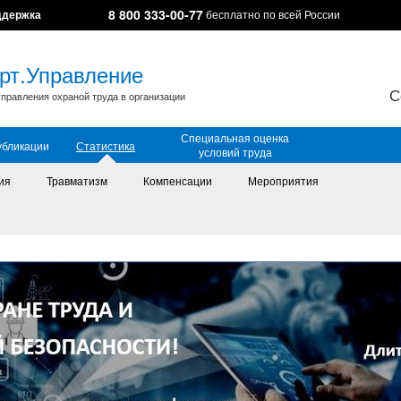
8 800 333-00-77
ддержка
бесплатно по всей России
рт.Управление
С
правления охраной труда в организации
Специальная оценка
убликации
Статистика
условий труда
ия
Травматизм
Компенсации
Мероприятия