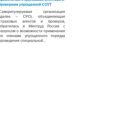
брокерами упрощенной СОУТ
Саморегулируемая организация
(далее – СРО), объединяющая
страховых агентов и брокеров,
обратилась в Минтруд России с
запросом о возможности применения
ее членами упрощенного порядка
проведения специальной...