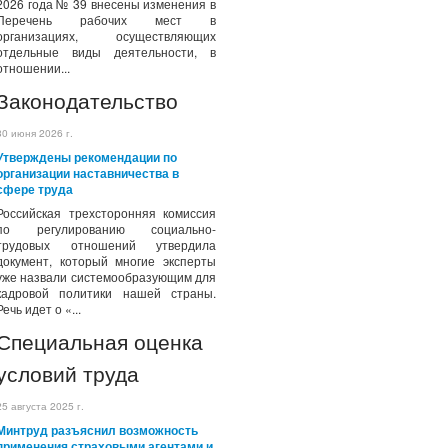
2026 года № 39 внесены изменения в
Перечень рабочих мест в
организациях, осуществляющих
отдельные виды деятельности, в
отношении...
Законодательство
30 июня 2026 г.
Утверждены рекомендации по
организации наставничества в
сфере труда
Российская трехсторонняя комиссия
по регулированию социально-
трудовых отношений утвердила
документ, который многие эксперты
уже назвали системообразующим для
кадровой политики нашей страны.
Речь идет о «...
Специальная оценка
условий труда
25 августа 2025 г.
Минтруд разъяснил возможность
применения страховыми агентами и