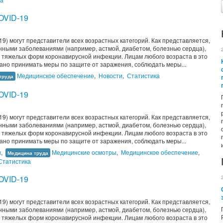
COVID-19
9) могут представители всех возрастных категорий. Как представляется,
ными заболеваниями (например, астмой, диабетом, болезнью сердца),
тяжелых форм коронавирусной инфекции. Лицам любого возраста в это
ано принимать меры по защите от заражения, соблюдать меры...
Медицинское обеспечение
,
Новости
,
Статистика
труда
COVID-19
9) могут представители всех возрастных категорий. Как представляется,
ными заболеваниями (например, астмой, диабетом, болезнью сердца),
тяжелых форм коронавирусной инфекции. Лицам любого возраста в это
ано принимать меры по защите от заражения, соблюдать меры...
ы
,
Медицинские осмотры
,
Медицинское обеспечение
,
Медицина труда
Статистика
COVID-19
9) могут представители всех возрастных категорий. Как представляется,
ными заболеваниями (например, астмой, диабетом, болезнью сердца),
тяжелых форм коронавирусной инфекции. Лицам любого возраста в это