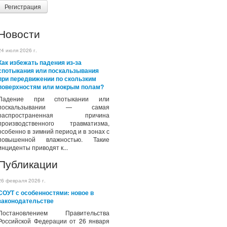
Регистрация
Новости
24 июля 2026 г.
Как избежать падения из-за
спотыкания или поскальзывания
при передвижении по скользким
поверхностям или мокрым полам?
Падение при спотыкании или
поскальзывании — самая
распространенная причина
производственного травматизма,
особенно в зимний период и в зонах с
повышенной влажностью. Такие
инциденты приводят к...
Публикации
26 февраля 2026 г.
СОУТ с особенностями: новое в
законодательстве
Постановлением Правительства
Российской Федерации от 26 января