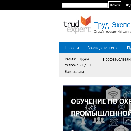
Поиск
По
Труд-Экспе
Онлайн сервис №1 для у
Новости
Законодательство
П
Условия труда
Профзаболеван
Условия и цены
Дайджесты