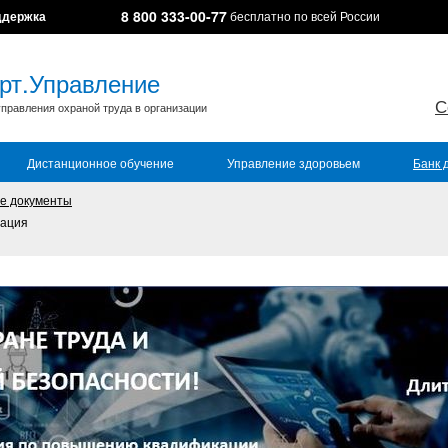
8 800 333-00-77
ддержка
бесплатно по всей России
рт.Управление
С
правления охраной труда в организации
Дистанционное обучение
Управление здоровьем
Банк 
е документы
ация