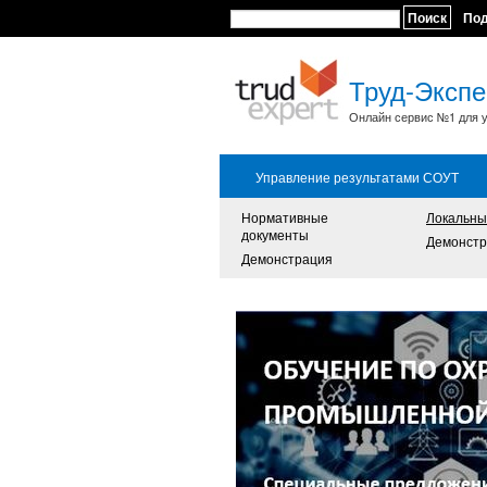
Поиск
По
Труд-Экспе
Онлайн сервис №1 для у
Управление результатами СОУТ
Нормативные
Локальны
документы
Демонстр
Демонстрация