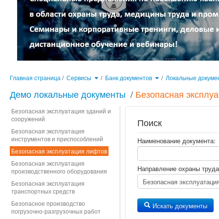
Главная страница
/
Сервисы
/
Банк документов
/
Локальные докуме
Демо локальные документы
/
Безопасная эксплу
Безопасная эксплуатация зданий и
сооружений
Поиск
Безопасная эксплуатация
инструментов и приспособлений
Наименование документа:
Безопасная эксплуатация лифтов
Безопасная эксплуатация
Направление охраны труда
производственного оборудования
Безопасная эксплуатация
транспортных средств
Безопасное производство
Искать документы
погрузочно-разгрузочных работ