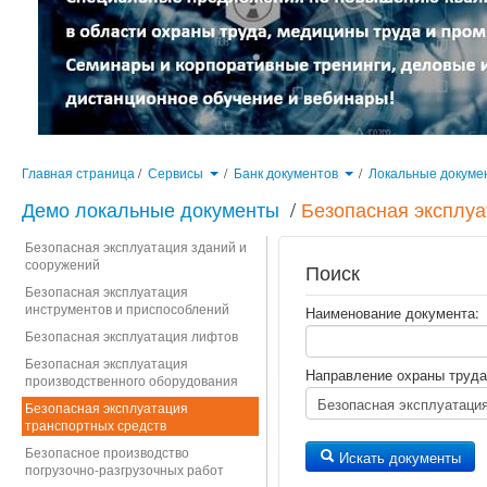
Главная страница
/
Сервисы
/
Банк документов
/
Локальные докуме
Демо локальные документы
/
Безопасная эксплуа
Безопасная эксплуатация зданий и
сооружений
Поиск
Безопасная эксплуатация
инструментов и приспособлений
Наименование документа:
Безопасная эксплуатация лифтов
Безопасная эксплуатация
Направление охраны труда
производственного оборудования
Безопасная эксплуатация
транспортных средств
Безопасное производство
Искать документы
погрузочно-разгрузочных работ