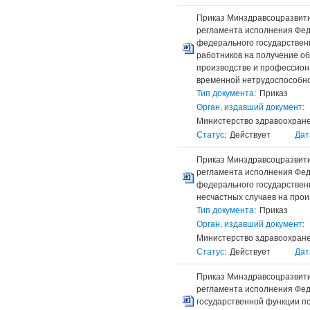
Приказ Минздравсоцразвити
регламента исполнения Фед
федерального государствен
работников на получение о
производстве и профессион
временной нетрудоспособно
Тип документа:
Приказ
Орган, издавший документ:
Министерство здравоохране
Статус:
Действует
Дат
Приказ Минздравсоцразвити
регламента исполнения Фед
федерального государствен
несчастных случаев на прои
Тип документа:
Приказ
Орган, издавший документ:
Министерство здравоохране
Статус:
Действует
Дат
Приказ Минздравсоцразвити
регламента исполнения Фед
государственной функции п