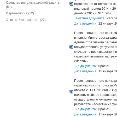
Средства инидивидуальной защиты
страхования от несчастных 
(61)
плановый период 2014 и 20
Фармакология (12)
декабря 2012 г. № 1396»
Тематика документа:
Рассле
Электробезопасность (27)
Дата введения:
22 января 20
Проект совместного приказа
в приказ Министерства здра
Административного регламе
государственной услуги по
случаев на производстве и
страховой выплаты застрах
смерти»»
Тип документа:
Проект
Дата введения:
15 января 20
Проект совместного приказа
утратившим силу приказа М
августа 2011 г. № 986н «О
надзору в сфере здравоохр
осуществлению контроля за
результате несчастных слу
Тип документа:
Проект
Дата введения:
11 января 20