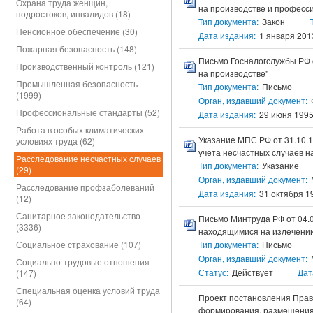
Охрана труда женщин,
на производстве и професси
подростоков, инвалидов (18)
Тип документа:
Закон
Пенсионное обеспечение (30)
Дата издания:
1 января 2013
Пожарная безопасность (148)
Письмо Госналогслужбы РФ о
Производственный контроль (121)
на производстве"
Промышленная безопасность
Тип документа:
Письмо
(1999)
Орган, издавший документ:
Профессиональные стандарты (52)
Дата издания:
29 июня 1995 
Работа в особых климатических
Указание МПС РФ от 31.10.
условиях труда (62)
учета несчастных случаев н
Расследование несчастных случаев
Тип документа:
Указание
(29)
Орган, издавший документ:
Расследование профзаболеваний
Дата издания:
31 октября 19
(12)
Санитарное законодательство
Письмо Минтруда РФ от 04.0
(3336)
находящимися на излечени
Социальное страхование (107)
Тип документа:
Письмо
Орган, издавший документ:
Социально-трудовые отношения
Статус:
Действует
Дат
(147)
Специальная оценка условий труда
Проект постановления Прави
(64)
формирования, размещения 