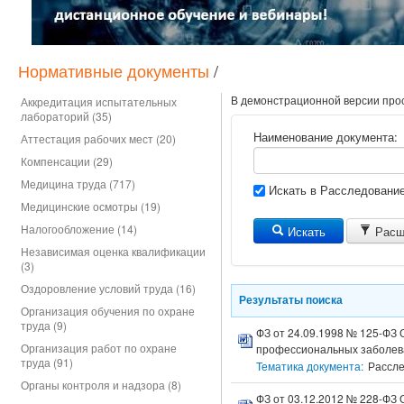
Нормативные документы
/
В демонстрационной версии прос
Аккредитация испытательных
лабораторий (35)
Наименование документа:
Аттестация рабочих мест (20)
Компенсации (29)
Медицина труда (717)
Искать в Расследовани
Медицинские осмотры (19)
Налогообложение (14)
Искать
Расш
Независимая оценка квалификации
(3)
Оздоровление условий труда (16)
Результаты поиска
Организация обучения по охране
труда (9)
ФЗ от 24.09.1998 № 125-ФЗ 
Организация работ по охране
профессиональных заболева
труда (91)
Тематика документа:
Рассле
Органы контроля и надзора (8)
ФЗ от 03.12.2012 № 228-ФЗ 