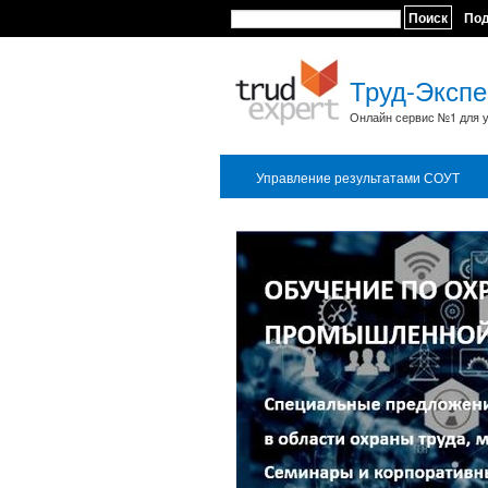
Поиск
По
Труд-Экспе
Онлайн сервис №1 для у
Управление результатами СОУТ