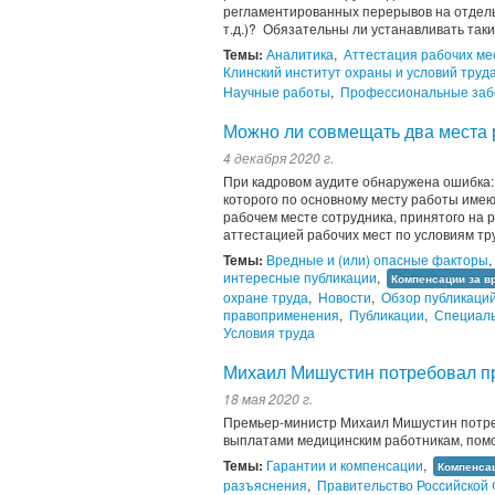
регламентированных перерывов на отдел
т.д.)? Обязательны ли устанавливать та
Темы:
Аналитика
,
Аттестация рабочих ме
Клинский институт охраны и условий труд
Научные работы
,
Профессиональные заб
Можно ли совмещать два места 
4 декабря 2020 г.
При кадровом аудите обнаружена ошибка: 
которого по основному месту работы имею
рабочем месте сотрудника, принятого на 
аттестацией рабочих мест по условиям труд
Темы:
Вредные и (или) опасные факторы
,
интересные публикации
,
Компенсации за в
охране труда
,
Новости
,
Обзор публикаци
правоприменения
,
Публикации
,
Специаль
Условия труда
Михаил Мишустин потребовал пр
18 мая 2020 г.
Премьер-министр Михаил Мишустин потре
выплатами медицинским работникам, пом
Темы:
Гарантии и компенсации
,
Компенсац
разъяснения
,
Правительство Российской