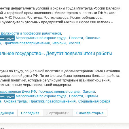
ектор департамента условий и охраны труда Минтруда России Валерий
ной и торфяной промышленности Министерства энергетики РФ Михаил
и, МЧС России, Роструда, Ростехнадзора, Роспотребнадзора,
е руководители угольных предприятий России и более 280 человек –
Должности и профессии работников
,
Мероприятия по охране труда
,
Новости
,
Опасные
вия труда
а
,
Практика правоприменения
,
Регионы
,
Россия
альное государство». Депутат подвела итоги работы
думы по труду, социальной политике и делам ветеранов Ольга Баталина
сударственной думы РФ. По ее словам, была проделана большая работа:
альной политики, которые регулируют трудовые взаимоотношения,
ополнительные меры социальной поддержки.
ударственная Дума РФ
,
Государственные органы
,
Законы
,
Мероприятия по охране труда
,
Новости
,
Органы
вия труда
а
,
Охрана труда
,
Практика правоприменения
,
Социальная сфера
едующая
Последняя
Сортировать:
Сначала старые
уда