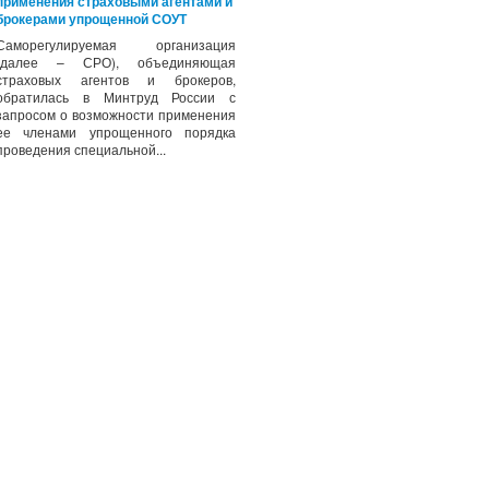
применения страховыми агентами и
брокерами упрощенной СОУТ
Саморегулируемая организация
(далее – СРО), объединяющая
страховых агентов и брокеров,
обратилась в Минтруд России с
запросом о возможности применения
ее членами упрощенного порядка
проведения специальной...