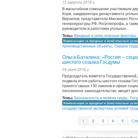
12 августа 2016 г.
В масштабном совещании участвовали дир
Корж, замдиректора департамента уголь
Верзилов, представители Минэнерго Росси
генпрокуратуры РФ, Росуглепрофа, а такж
руководители и работники угольных...
Темы:
Вредные и (или) опасные факторы
,
Компенсации за вредные и (или) опасные усло
производственные объекты
,
Охрана труд
Ольга Баталина: «Россия – соци
шестого созыва Госдумы
24 июня 2016 г.
Председатель комитета Государственной 
подвела итоги работы шестого созыва Го
принято свыше 130 законов в сфере соци
пенсионное законодательство, вводят д
Темы:
Безопасность и гигиена труда
,
Гос
Компенсации за вредные и (или) опасные усло
государственной экспертизы условий труд
1
2
3
4
5
Сл
© 2012 Клинский институт охраны и условий тр