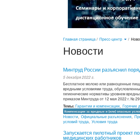
Главная страница
/
Пресс-центр
/
Нов
Новости
Минтруд России разъяснил поря
5 декабря 2022 г.
Бесплатное молоко или равноценные пище
вредными условиями труда, обусловленн
гигиенические нормативы уровнем вредны
приказом Минтруда от 12 мая 2022 г. № 2
Темы:
Гарантии и компенсации
,
Горячие 
Компенсации за вредные и (или) опасные усло
Новости
,
Официальные разъяснения
,
Пр
условий труда
,
Условия труда
Запускается пилотный проект по
медицинских работников