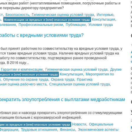
ьных видах работ (неотапливаемые помещения, погрузочные работы и
кие перерывы директору предприятия?
ст
,
Безопасность
,
Гигиеническая оценка условий труда
,
Интервью
,
а
,
Консультация
,
Компенсации за вредные и (или) опасные условия труда
олевания
,
Профессиональные риски
,
Публикации
,
Условия труда
работы с вредными условиями труда?
был принят работник по совместительству на вредные условия труда, у
тся также вредные условия труда. Наличие вредных условий труда на
работу по совместительству, подтверждено ранее проведенной
а. В 2016 году...
Гарантии и компенсации
,
Гигиеническая оценка условий труда
,
Другие
Консультация
,
Мероприятия по
редные и (или) опасные условия труда
й
,
Обучение по охране труда
,
Охрана труда
,
Практика
ная оценка рабочего места
,
Специальная оценка условий труда
,
екратить злоупотребления с выплатами медработникам
бовал раз и навсегда прекратить злоупотребления со стимулирующими
огающим больным с коронавирусной инфекцией.
Новости
,
Официальные
ии за вредные и (или) опасные условия труда
 Федерации
,
Трудовые отношения
,
Финансы
,
Экономические аспекты