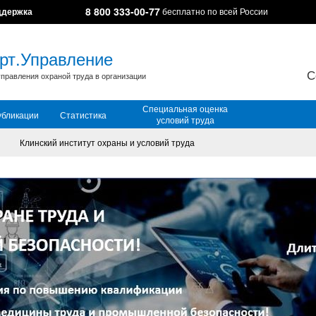
8 800 333-00-77
ддержка
бесплатно по всей России
рт.Управление
С
правления охраной труда в организации
Специальная оценка
убликации
Статистика
условий труда
Клинский институт охраны и условий труда