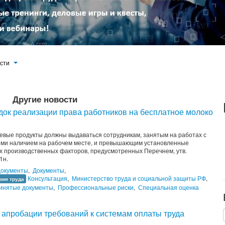
ости
Другие новости
док реализации права работников на бесплатное молоко
вые продукты должны выдаваться сотрудникам, занятым на работах с
ыми наличием на рабочем месте, и превышающим установленные
х производственных факторов, предусмотренных Перечнем, утв.
91н.
документы
,
Документы
,
Консультация
,
Министерство труда и социальной защиты РФ
,
вия труда
инятые документы
,
Профессиональные риски
,
Специальная оценка
 апробации требований к системам оплаты труда