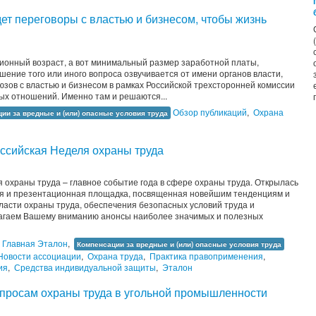
т переговоры с властью и бизнесом, чтобы жизнь
онный возраст, а вот минимальный размер заработной платы,
шение того или иного вопроса озвучивается от имени органов власти,
зов с властью и бизнесом в рамках Российской трехсторонней комиссии
ых отношений. Именно там и решаются...
Обзор публикаций
,
Охрана
ии за вредные и (или) опасные условия труда
оссийская Неделя охраны труда
 охраны труда – главное событие года в сфере охраны труда. Открылась
я и презентационная площадка, посвященная новейшим тенденциям и
ласти охраны труда, обеспечения безопасных условий труда и
агаем Вашему вниманию анонсы наиболее значимых и полезных
Главная Эталон
,
Компенсации за вредные и (или) опасные условия труда
Новости ассоциации
,
Охрана труда
,
Практика правоприменения
,
ия
,
Средства индивидуальной защиты
,
Эталон
просам охраны труда в угольной промышленности