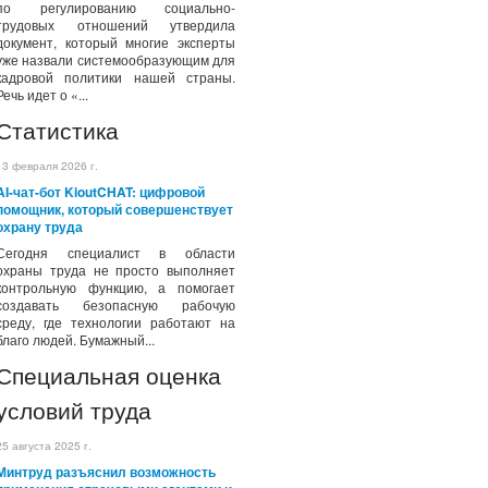
по регулированию социально-
трудовых отношений утвердила
документ, который многие эксперты
уже назвали системообразующим для
кадровой политики нашей страны.
Речь идет о «...
Статистика
13 февраля 2026 г.
AI-чат-бот KioutCHAT: цифровой
помощник, который совершенствует
охрану труда
Сегодня специалист в области
охраны труда не просто выполняет
контрольную функцию, а помогает
создавать безопасную рабочую
среду, где технологии работают на
благо людей. Бумажный...
Специальная оценка
условий труда
25 августа 2025 г.
Минтруд разъяснил возможность