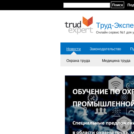
Поиск
По
Труд-Экспе
Онлайн сервис №1 для у
Новости
Законодательство
П
Охрана труда
Медицина труда