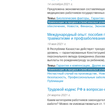
14 октября 2021 г.
Предложена экономическая составляющая 
медицинских работников государственны
Темы:
Биологические факторы
,
Гарантии 
Компенсации за вредные и (или) опасные усло
обеспечение
,
Новости
,
Финансы
,
Эконом
Международный опыт: пособия 
травматизме и профзаболевани
19 мая 2021 г.
В Республике Казахстан действует треху
уровень — гарантированные Конституцией
персонального вклада гражданина (базов
выплаты по рождению/уходу за ребенком).
Темы:
Гарантии и компенсации
,
Другие и
Компенсации за вредные и (или) опасные усло
Несчастный случай на производстве
,
Нов
безопасность
,
Профессиональные забол
Публикации
Трудовой кодекс РФ в вопросах-
24 марта 2021 г.
Каким категориям работников законодат
работе? Можно ли руководствоваться ст. 