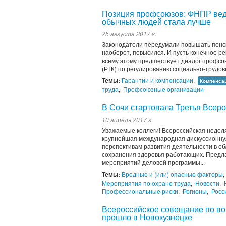
Позиция профсоюзов: ФНПР веде
обычных людей стала лучше
25 августа 2017 г.
Законодатели передумали повышать пенси
наоборот, повысился. И пусть конечное ре
всему этому предшествует диалог профсою
(РТК) по регулированию социально-трудов
Темы:
Гарантии и компенсации
,
Компенсац
труда
,
Профсоюзные организации
В Сочи стартовала Третья Всер
10 апреля 2017 г.
Уважаемые коллеги! Всероссийская неделя
крупнейшая международная дискуссионну
перспективам развития деятельности в об
сохранения здоровья работающих. Предл
мероприятий деловой программы...
Темы:
Вредные и (или) опасные факторы
,
Мероприятия по охране труда
,
Новости
,
Профессиональные риски
,
Регионы
,
Росс
Всероссийское совещание по во
прошло в Новокузнецке