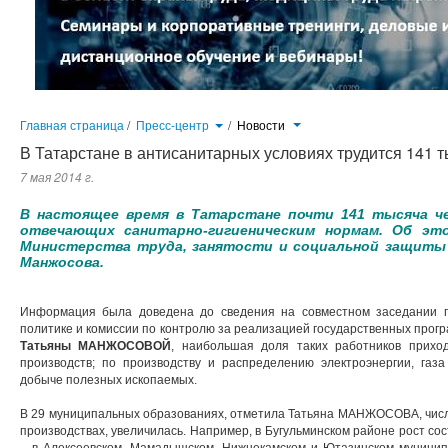
Главная страница
/
Пресс-центр
/
Новости
В Татарстане в антисанитарных условиях трудится 141 
7 мая 2014 г.
В настоящее время в Татарстане почти 141 тысяча че
отвечающих санитарно-гигиеническим нормам. Об эт
Министерства труда, занятости и социальной защиты
Манжосова.
Информация была доведена до сведения на совместном заседании п
политике и комиссии по контролю за реализацией государственных прог
Татьяны МАНЖОСОВОЙ
, наибольшая доля таких работников прих
производств; по производству и распределению электроэнергии, газа
добыче полезных ископаемых.
В 29 муниципальных образованиях, отметила Татьяна МАНЖОСОВА, числ
производствах, увеличилась. Например, в Бугульминском районе рост со