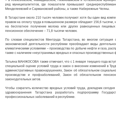
– в Алексеевском, Мамадышском, Нижнекамском и Ютазинском муниципа
ряд муниципалитетов, где показатели превышают среднереспубликанск
Менделеевский и Сармановский районы, а также Набережные Челны.
В Татарстане около 210 тысяч человек получают хотя бы один вид компе
правом на оплату труда в повышенном размере обладают 156,6 тысячи, н
на бесплатное получение молока или других равноценных пищевых 
пенсионное обеспечение – 71,8 тысячи человек.
По словам специалистов Минтруда Татарстана, во многом ситуация о
экономической деятельности республики преобладают виды деятельно
климатическими условиями – производства по добыче нефти и газа, расп
также с наличием «неустранимых вредных и опасных производственных 
Татьяна МАНЖОСОВА также отмечает, что с 1 января текущего года вступ
специальной оценке условий труда и закон о внесении изменений в Труд
административных правонарушениях, Закон об обязательном социально
производстве и профзаболеваний, Закон об обязательном пенсион
законодательных актов.
Чтобы сократить количество вредных условий труда, докладчик сегодн
здравоохранения Татарстана разработать подпрограмму Государ
профессиональных заболеваний в республике.