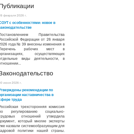
Публикации
26 февраля 2026 г.
СОУТ с особенностями: новое в
законодательстве
Постановлением Правительства
Российской Федерации от 26 января
2026 года № 39 внесены изменения в
Перечень рабочих мест в
организациях, осуществляющих
отдельные виды деятельности, в
отношении...
Законодательство
30 июня 2026 г.
Утверждены рекомендации по
организации наставничества в
сфере труда
Российская трехсторонняя комиссия
по регулированию социально-
трудовых отношений утвердила
документ, который многие эксперты
уже назвали системообразующим для
кадровой политики нашей страны.