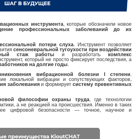
овационных инструмента
, которые обозначили новое
ждение профессиональных заболеваний до их
ессиональной потери слуха
. Инструмент позволяет
звития
сенсоневральной тугоухости при воздействии
сный стаж работы
и разработать
комплекс
нструмент, который не просто фиксирует последствия, а
работников на долгие годы
.
зникновения вибрационной болезни I степени
.
ние локальной вибрации и сопутствующих факторов,
тия заболевания
и формирует
систему превентивных
новой философии охраны труда
, где технологии
ктики, а не реакцией на происшествия. Именно в таких
щее цифровой безопасности — точное, научное и