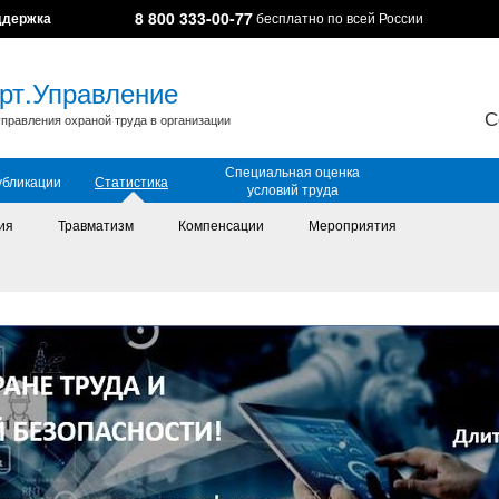
8 800 333-00-77
ддержка
бесплатно по всей России
рт.Управление
С
правления охраной труда в организации
Специальная оценка
убликации
Статистика
условий труда
ия
Травматизм
Компенсации
Мероприятия