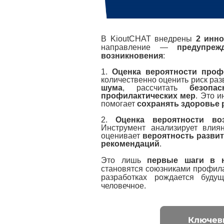
В KioutCHAT внедрены
2 инн
направление —
предупре
возникновения
:
1.
Оценка вероятности проф
количественно оценить риск ра
шума
, рассчитать
безопа
профилактических мер
. Это и
помогает
сохранять здоровье 
2.
Оценка вероятности во
Инструмент анализирует влия
оценивает
вероятность разви
рекомендаций
.
Это лишь
первые шаги в 
становятся союзниками профила
разработках рождается буду
человечное.