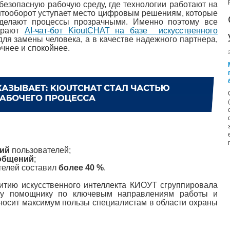
безопасную рабочую среду, где технологии работают на
тооборот уступает место цифровым решениям, которые
 делают процессы прозрачными. Именно поэтому все
ирают
AI-чат-бот KioutCHAT на базе искусственного
ля замены человека, а в качестве надежного партнера,
очнее и спокойнее.
ний
пользователей;
ообщений
;
телей составил
более 40 %
.
итию искусственного интеллекта КИОУТ сгруппировала
му помощнику по ключевым направлениям работы и
иносит максимум пользы специалистам в области охраны