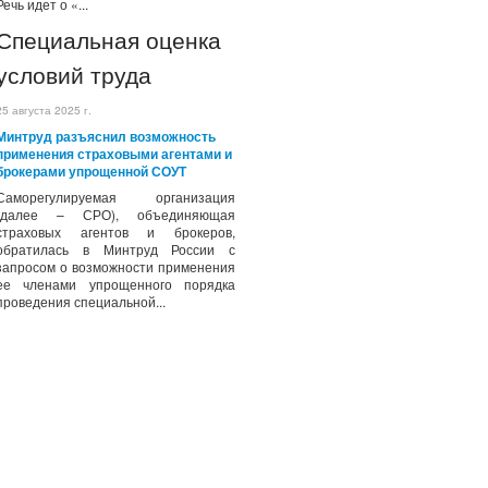
Речь идет о «...
Специальная оценка
условий труда
25 августа 2025 г.
Минтруд разъяснил возможность
применения страховыми агентами и
брокерами упрощенной СОУТ
Саморегулируемая организация
(далее – СРО), объединяющая
страховых агентов и брокеров,
обратилась в Минтруд России с
запросом о возможности применения
ее членами упрощенного порядка
проведения специальной...