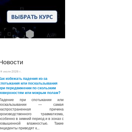
Новости
24 июля 2026 г.
Как избежать падения из-за
спотыкания или поскальзывания
при передвижении по скользким
поверхностям или мокрым полам?
Падение при спотыкании или
поскальзывании — самая
распространенная причина
производственного травматизма,
особенно в зимний период и в зонах с
повышенной влажностью. Такие
инциденты приводят к...