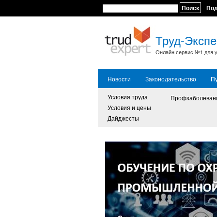
Поиск
По
Труд-Экспе
Онлайн сервис №1 для у
Новости
Законодательство
П
Условия труда
Профзаболеван
Условия и цены
Дайджесты