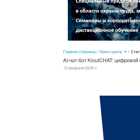
Главная страница
/
Пресс-центр
/
Стат
AI-чат-бот KioutCHAT: цифровой
13 февраля 2026 г.
Сегодня специалист в области охраны труда не просто выполняет 
Бумажный документооборот уступает место цифровым решен
профессионалов выбирают AI-чат-бот KioutCHAT на базе искусст
точнее и спокойнее...