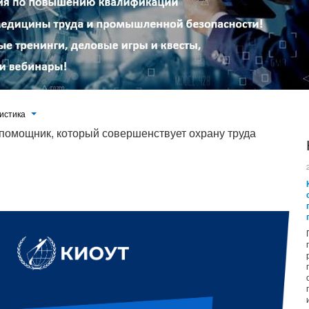
истика
 помощник, который совершенствует охрану труда
контрольную функцию, а помогает создавать безопасную рабочую среду, где технологии работают на благо людей.
иям, которые анализируют, подсказывают и делают процессы прозрачными. Именно поэтому все больше
венного интеллекта — не для замены человека, а в качестве надежного партнера, который делает работу проще,