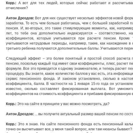
Корр.:
А вот для тех людей, которые сейчас работают и рассчитыв
отчисления?
Антон Дроздов:
Вот для них существует несколько эффектов новой форм
заработка. То есть чем больше работаешь, чем с большей заработной п
пенсия. И, во-вторых, это такие стимулирующие моменты, как, наприме
лет, то тебе она дополнительно индексируется – соответственно, 
коэффициентов, которые учитываются при расчете пенсии. Кроме
учитываются нетрудовые периоды, например, такие, как нахождение в о
третьего ребенка получаются дополнительные баллы. Учитываются пери
Следующий эффект – это более понятный и простой способ расчета п
пенсию, поскольку каждый год имеет свои коэффициенты, плюс, расчет пе
формуле. Все это приводится к одному знаменателю, и теперь расчет пе
процедуру. Вы знаете, какое количество баллов у вас есть, эта информац
сервис пенсионного фонда. И законом установлено, сколько в насто
коэффициента, балла. В частности на 1 января 15-го года он установле
известно, сколько составляет фиксированная выплата. Вот умножи
коэффициентов на стоимость коэффициента и прибавив фиксированную в
Корр.:
Это на сайте в принципе у вас можно посмотреть, да?
Антон Дроздов:
... вы получите актуальный размер вашей пенсии по сос
Корр.:
Это я знаю. На сайте пенсионного фонда есть пенсионный кальк
точно он высчитывает все, у меня такой вопрос, или там нюансы бывают?