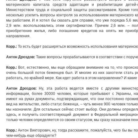
материнского капитала средств адаптации и реабилитации детей
Министерством труда и социальной защиты рассматриваем. Кроме того
несколько усилить вопросы контроля за использованием материнского к
мы работаем. И я хотел бы сказать для справки, что уже порядка 5,6 м
2,9 млн. воспользовались этим сертификатом. Причем 2,6 млн. – пол
приобретение жилья, либо погашение кредитов на опять же приоб
направления.
Корр.:
То есть будет расширяться возможность использования материнско
Антон Дроздов:
Такие вопросы прорабатываются в соответствии с поруч
Корр.:
Вот, естественно, мы еще обращаем внимание на то, что происхо
очень большой поток беженцев был. И многие из них захотели стать р
работать, по крайней мере. Как идет работа в этом направлении? И каки
Антон Дроздов:
Ну, эта работа ведется вместе с другими министе
информации, более 30000 человек, которые прибывают с Украины, на
имеют на руках документы, подтверждающие, что они постоянно прожив
вид на жительство, либо статус беженца, – чуть менее 900 человек тольк
мы назначили. Для остальных сейчас стоит выбор. Они должны определи
здесь, и получить соответствующий документ в Федеральной миграцион
только человек определяется со своим статусом, мы сразу назначаем пен
Корр.:
Антон Викторович, ну, тогда расскажите, пожалуйста, чего бы вы п
чем-нибудь еще обрадуете?