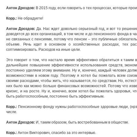
Антон Дроздов:
В 2015 году, если говорить о тех процессах, которые проис
Корр.:
Не обрадуете!
Антон Дроздов:
Да. Нас ждет довольно серьезный год, и вот то решени
доводятся до всех организаций, в том числе и до пенсионного фонда в част
не связанных с пенсиями, потому что пенсии – это публичные обязатель
объеме. Речь идет в основном о хозяйственных расходах, тех ра
соптимизировать. Расходов на иные цели.
Это говорит о том, что настало время эффективно обратиться к таким 
дальнейшее повышение эффективности использования средств, эконом
постоянно уделяем этому внимание. Ну и, конечно, каждый человек дол
возможностями в новом году. Поэтому я хотел бы пожелать всем соиз
своими расходами, чтобы жить, что называется, по средствам. Но, естест
них было как можно больше финансовых возможностей. Потому что извес
кризис, и на росте. Ну и, конечно, всем хотел бы пожелать здоровья, 
быть работоспособным, постоянно быть эффективным.
Корр.:
Пенсионному фонду нужны работоспособные здоровые люди, (нрзб.
числе.
Антон Дроздов:
И, таким образом, быть востребованным в обществе.
Корр.:
Антон Викторович, спасибо за это интервью.