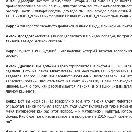
Антон Дроздов:
Вот тот калькулятор, который был вывешен до настоя
прогнозирования вашей пенсии, для того чтоб понять взаимозависимост
размер. После 1 января следующего года мы... при заходе в ваш личный
ваша индивидуальная информация о ваших индивидуальных пенсионных 
Корр.:
А там просто зарегистрироваться, я имею в виду, в личном кабинет
Антон Дроздов:
Регистрация осуществляется в общем порядке, по треб
так называемую, единой системы...
Корр.:
Ну, вот я как будущий... как человек, который захотел воспользо
нужно?
Антон Дроздов:
Вы должны зарегистрироваться в системе ЕГИС через
сделали. Есть на сайте Минкомсвязи вся необходимая информация. 
задается вопрос. Если вы зарегистрированный пользователь, вы в
зарегистрированы, вас отсылают на сайт Минсвязи, и там происходи
информация о том, как рассчитывается пенсия, и о ваших индивидуа
личном кабинете.
Корр.:
Вот вы когда сейчас говорили о том, что пенсия будет меняться
отработал, как он получал зарплату, туда будут включаться такие момент
меня интересует как раз этот вопрос, – и материнский капитал, кото
фонда. Как будет реализовываться эта программа в 2015 году? Какие-т
ли?
Антон Дроздов:
У нас есть поручение рассмотреть вопрос о возмо