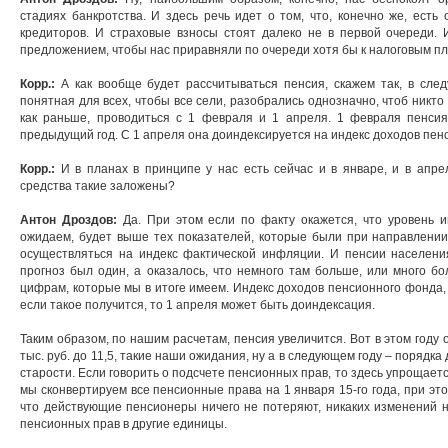
стадиях банкротства. И здесь речь идет о том, что, конечно же, есть
кредиторов. И страховые взносы стоят далеко не в первой очереди.
предложением, чтобы нас приравняли по очереди хотя бы к налоговым п
Корр.:
А как вообще будет рассчитываться пенсия, скажем так, в след
понятная для всех, чтобы все сели, разобрались однозначно, чтоб никто
как раньше, проводиться с 1 февраля и 1 апреля. 1 февраля пенси
предыдущий год. С 1 апреля она доиндексируется на индекс доходов пен
Корр.:
И в планах в принципе у нас есть сейчас и в январе, и в апре
средства такие заложены?
Антон Дроздов:
Да. При этом если по факту окажется, что уровень и
ожидаем, будет выше тех показателей, которые были при направлении
осуществляться на индекс фактической инфляции. И пенсии населени
прогноз был один, а оказалось, что немного там больше, или много бо
цифрам, которые мы в итоге имеем. Индекс доходов пенсионного фонда,
если такое получится, то 1 апреля может быть доиндексация.
Таким образом, по нашим расчетам, пенсия увеличится. Вот в этом году 
тыс. руб. до 11,5, такие наши ожидания, ну а в следующем году – порядка 
старости. Если говорить о подсчете пенсионных прав, то здесь упрощаетс
мы сконвертируем все пенсионные права на 1 января 15-го года, при это
что действующие пенсионеры ничего не потеряют, никаких изменений н
пенсионных прав в другие единицы.