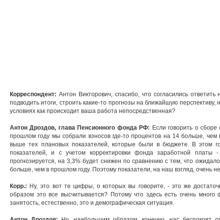
Корреспондент:
Антон Викторович, спасибо, что согласились ответить
подводить итоги, строить какие-то прогнозы на ближайшую перспективу, 
условиях как происходит ваша работа непосредственная?
Антон Дроздов, глава Пенсионного фонда РФ:
Если говорить о сборе с
прошлом году мы собрали взносов где-то процентов на 14 больше, чем 
выше тех плановых показателей, которые были в бюджете. В этом г
показателей, и с учетом корректировки фонда заработной платы 
прогнозируется, на 3,3% будет снижен по сравнению с тем, что ожидало
больше, чем в прошлом году. Поэтому показатели, на наш взгляд, очень н
Корр.:
Ну, это вот те цифры, о которых вы говорите, - это же достато
образом это все высчитывается? Потому что здесь есть очень много 
занятость, естественно, это и демографическая ситуация.
Антон Дроздов:
Ну, наибольшим образом, конечно, нас беспокоят о