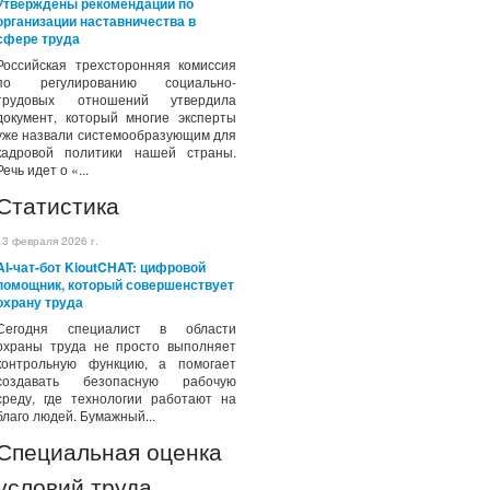
Утверждены рекомендации по
организации наставничества в
сфере труда
Российская трехсторонняя комиссия
по регулированию социально-
трудовых отношений утвердила
документ, который многие эксперты
уже назвали системообразующим для
кадровой политики нашей страны.
Речь идет о «...
Статистика
13 февраля 2026 г.
AI-чат-бот KioutCHAT: цифровой
помощник, который совершенствует
охрану труда
Сегодня специалист в области
охраны труда не просто выполняет
контрольную функцию, а помогает
создавать безопасную рабочую
среду, где технологии работают на
благо людей. Бумажный...
Специальная оценка
условий труда