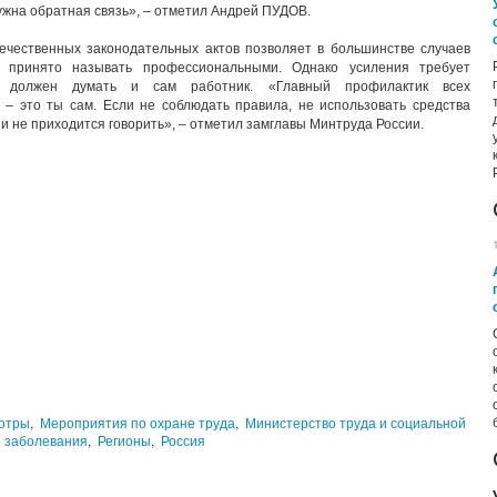
ужна обратная связь», – отметил Андрей ПУДОВ.
ечественных законодательных актов позволяет в большинстве случаев
е принято называть профессиональными. Однако усиления требует
е должен думать и сам работник. «Главный профилактик всех
– это ты сам. Если не соблюдать правила, не использовать средства
и не приходится говорить», – отметил замглавы Минтруда России.
отры
,
Мероприятия по охране труда
,
Министерство труда и социальной
 заболевания
,
Регионы
,
Россия