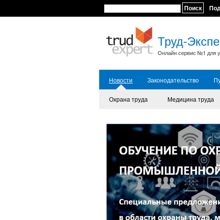
Поиск
По
Труд-Экспе
Онлайн сервис №1 для у
Новости
Законодательство
П
Охрана труда
Медицина труда