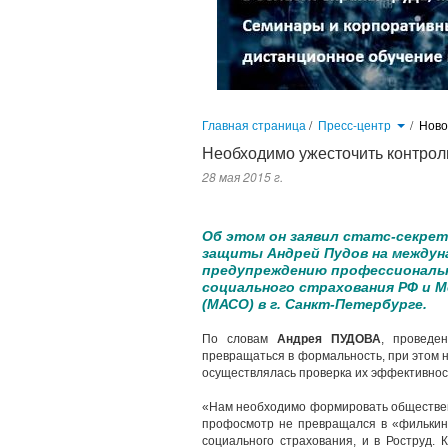
Главная страница
/
Пресс-центр
/
Нов
Необходимо ужесточить контрол
28 мая 2015 г.
Об этом он заявил статс-секретарь-заместитель Министра тру
профессиональной заболеваемости», который проводит Фонд социа
Об этом он заявил статс-секре
защиты Андрей Пудов на междун
предупреждению профессиональ
социального страхования РФ и М
(МАСО) в г. Санкт-Петербурге.
По словам
Андрея ПУДОВА
, проведе
превращаться в формальность, при этом н
осуществлялась проверка их эффективнос
«Нам необходимо формировать общественн
профосмотр не превращался в «филькину
социального страхования, и в Роструд.