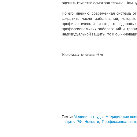
оценить качество осмотров сложно. Нам н
По его мнению, современная система от
сократить число заболеваний, которы
профилактическая часть, о здоровь
профессиональных заболеваний и травм 
индивидуальной защиты, то и об инноваци
Источник
: rosmintrud.ru.
Темы:
Медицина труда
,
Медицинские осм
защиты РФ
,
Новости
,
Профессиональные