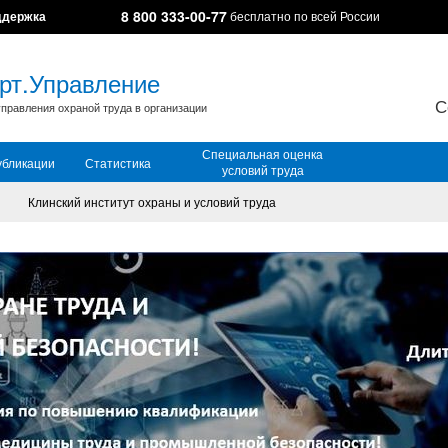
8 800 333-00-77
ддержка
бесплатно по всей России
рт.Управление
С
правления охраной труда в организации
Специальная оценка
убликации
Статистика
условий труда
Клинский институт охраны и условий труда