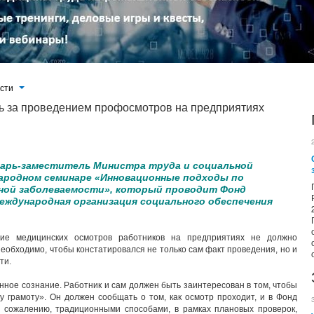
ости
ь за проведением профосмотров на предприятиях
да и социальной защиты Андрей Пудов на международном семинаре «Инновационные подходы по предупреждению
льного страхования РФ и Международная организация социального обеспечения (МАСО) в г. Санкт-Петербурге.
тарь-заместитель Министра труда и социальной
ародном семинаре «Инновационные подходы по
ной заболеваемости», который проводит Фонд
еждународная организация социального обеспечения
ние медицинских осмотров работников на предприятиях не должно
еобходимо, чтобы констатировался не только сам факт проведения, но и
ти.
ое сознание. Работник и сам должен быть заинтересован в том, чтобы
 грамоту». Он должен сообщать о том, как осмотр проходит, и в Фонд
 К сожалению, традиционными способами, в рамках плановых проверок,