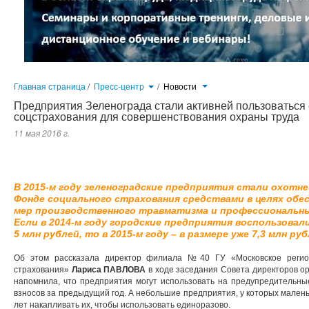
Главная страница
/
Пресс-центр
/
Новости
Предприятия Зеленограда стали активней пользоваться
соцстрахования для совершенствования охраны труда
11 мая 2016 г.
В 2015-м году зеленоградские предприятия стали охотней пользоваться накопленными в Фонде социального стра
производственного травматизма и профессиональных заболеваний работников. Если в 2014-м году городские предпр
то в 2015-м году – в размере уже 7,3 млн рублей.
В 2015-м году зеленоградские предприятия стали охотн
Фонде социального страхования средствами в целях об
мер производственного травматизма и профессиональны
Если в 2014-м году городские предприятия воспользовал
5 млн рублей, то в 2015-м году – в размере уже 7,3 млн руб
Об этом рассказала директор филиала №40 ГУ «Московское регио
страхования»
Лариса ПАВЛОВА
в ходе заседания Совета директоров о
напомнила, что предприятия могут использовать на предупредительн
взносов за предыдущий год. А небольшие предприятия, у которых малень
лет накапливать их, чтобы использовать единоразово.