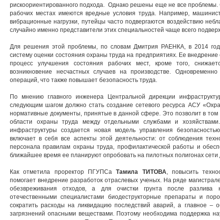
рискоориентированного подхода. Однако решены еще не все проблемы. С
рабочих местах имеются вредные условия труда. Например, машин
вибрационные нагрузки, путейцы часто подвергаются воздействию небл
случайно именно представители этих специальностей чаще всего подв
Для решения этой проблемы, по словам Дмитрия РАЕНКА, в 2014 год
систему оценки состояния охраны труда на предприятиях. Ее внедрение
процесс улучшения состояния рабочих мест, кроме того, снижает
возникновение несчастных случаев на производстве. Одновременно 
операций, что также повышает безопасность труда.
По мнению главного инженера Центральной дирекции инфрастру
следующим шагом должно стать создание сетевого ресурса АСУ «Охран
нормативные документы, принятые в данной сфере. Это позволит в том 
области охраны труда между отдельными службами и хозяйствами.
инфраструктуры создается новая модель управления безопасностью
включает в себя все аспекты этой деятельности: от соблюдения техн
персонала правилам охраны труда, профилактической работы и обесп
ближайшее время ее планируют опробовать на пилотных полигонах сети 
Как отметила проректор ПГУПСа
Тамила ТИТОВА
, повысить техно
помогает внедрение разработок отраслевых ученых. На ряде магистрале
обезвреживания отходов, а для очистки грунта после разлива 
отечественными специалистами биодеструкторные препараты и пор
сократить расходы на ликвидацию последствий аварий, а главное – 
загрязнений опасными веществами. Поэтому необходима поддержка на