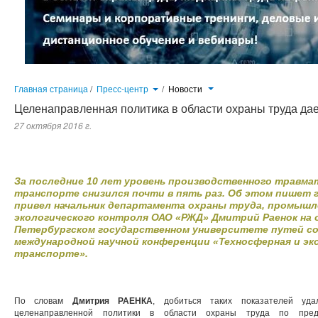
Главная страница
/
Пресс-центр
/
Новости
Целенаправленная политика в области охраны труда да
27 октября 2016 г.
За последние 10 лет уровень производственного травматизма на железнодорожном транспорте снизился почти в пять
департамента охраны труда, промышленной безопасности и экологического контроля ОАО «РЖД» Дмитрий Ра
университете путей сообщения (ПГУПС) международной научной конференции «Техносферная и экологическая безопа
За последние 10 лет уровень производственного травма
транспорте снизился почти в пять раз. Об этом пишет г
привел начальник департамента охраны труда, промышл
экологического контроля ОАО «РЖД» Дмитрий Раенок на 
Петербургском государственном университете путей с
международной научной конференции «Техносферная и эк
транспорте».
По словам
Дмитрия РАЕНКА
, добиться таких показателей уд
целенаправленной политики в области охраны труда по пред