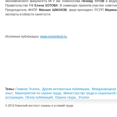
экономического факультета МГУ им. Ломоносова
Леонид ТУТОВ
и ведущ
Правительстве РФ
Елена ЗОТОВА
. В семинаре приняли участие советн
Председатель ФНПР
Михаил ШМАКОВ
, вице-президент РСПП
Марин
эксперты в области занятости.
Источник публикации:
www.rosmintrud.ru.
Темы:
Главная Эталон
,
Другие интересные публикации
,
Международная 
опыт
,
Мероприятия по охране труда
,
Министерство труда и социальной
ассоциации
,
Обзор публикаций
,
Охрана труда
,
Эталон
© 2012 Клинский институт охраны и условий труда