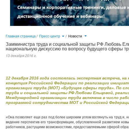
Главная страница
/
Пресс-центр
/
Новости
Замминистра труда и социальной защиты РФ Любовь Ел
национальную дискуссию по вопросу будущего сферы тр
13 декабря 2016 г.
12 декабря 2016 года состоялась экспертная встреча, на которой представлена концепция Российской Федерации 
«Будущее сферы труда». По словам заместителя Министра труда и социальной защиты РФ Любови Ельцовой, реал
число работ, предусмотренных новой программой сотрудничества МОТ и Российской Федерации.
12 декабря 2016 года состоялась экспертная встреча, н
концепция Российской Федерации по реализации инициа
организации труда (МОТ) «Будущее сферы труда». По с
труда и социальной защиты РФ Любови Ельцовой, реали
Международной организации труда включена в число раб
программой сотрудничества МОТ и Российской Федераци
«Она позволяет еще раз под более широким углом взглянуть на труд и, 
видение перспектив его трансформации, обусловленной развитием нов
работников, растущими возможностями, предоставляемыми сферой образ