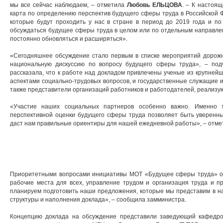
мы все сейчас наблюдаем, – отметила
Любовь ЕЛЬЦОВА
. – К настоя
карта по определению перспектив будущего сферы труда в Российской 
которые будут проходить у нас в стране в период до 2019 года и по
обсуждаться будущее сферы труда в целом или по отдельным направлен
постоянно обновляться и расширяться».
«Сегодняшнее обсуждение стало первым в списке мероприятий дорож
национальную дискуссию по вопросу будущего сферы труда», – под
рассказала, что к работе над докладом привлечены ученые из крупней
аспектами социально-трудовых вопросов, и государственные служащие и
также представители организаций работников и работодателей, реализу
«Участие наших социальных партнеров особенно важно. Именно т
перспективной оценки будущего сферы труда позволяет быть уверенны
даст нам правильные ориентиры для нашей ежедневной работы», – отм
Приоритетными вопросами инициативы МОТ «Будущее сферы труда» оп
рабочие места для всех, управление трудом и организация труда и п
планируем подготовить наши предложения, которые мы представим в на
структуры и наполнения доклада», – сообщила замминистра.
Концепцию доклада на обсуждение представили заведующий кафедр