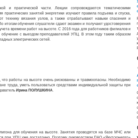
кой и практической части. Лекции сопровождаются тематическими
я практических занятий энергетики изучают правила подъема и спуска,
ют технику вязания узлов, а также отрабатывают навыки спасения и
о итогам обучения слушатели сдают экзамен и получают удостоверения
учета времени работ на высоте. С 2016 года для работников филиалов и
 обучение с выездом преподавателей УПЦ. В этом году таким образом
адных электрических сетей.
, что работы на высоте очень рискованны и травмоопасны. Необходимо
ране труда, уметь пользоваться средствами индивидуальной защиты при
одаватель
Ирина ПОЛУШКИНА
.
лигона для обучения на высоте. Занятия проводятся на базе МЧС или
ся при УПЦ уже достаточно. Поэтому руководством ПАО «Якутскэнерго»