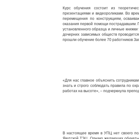
Курс обучения состоит из теоретичес
презентациями и видеороликами. Во врем
перемещения по конструкциям, осваива
оказания первой помощи пострадавшим. П
установленного образца и личные книжки 
дочерних зависимых обществ проводится
прошли обучение более 70 работников Зап
«Для нас главное объяснить сотрудникам
знать и строго соблюдать правила по ох
работах на высоте», – подчеркнула преп
В настоящее время в УПЦ нет своего по
Якутской ТЭЦ. Однако желающих обучать