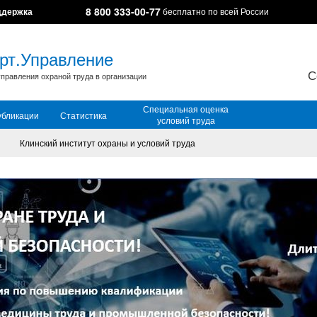
8 800 333-00-77
ддержка
бесплатно по всей России
рт.Управление
С
правления охраной труда в организации
Специальная оценка
убликации
Статистика
условий труда
Клинский институт охраны и условий труда