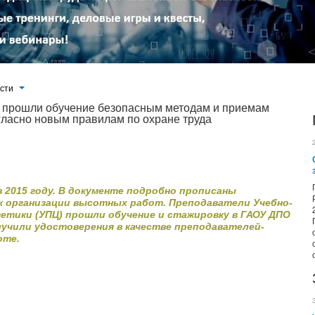
ости
» прошли обучение безопасным методам и приемам
гласно новым правилам по охране труда
о прописаны особенности новых требований к организации высотных работ. Преподаватели Учебно-производственного
ПО «Профессионал» (г. Москва) и получили удостоверения в качестве преподавателей-инструкторов по работе на
в 2015 году. В документе подробно прописаны
к организации высотных работ. Преподаватели Учебно-
етики (УПЦ) прошли обучение и стажировку в ГАОУ ДПО
олучили удостоверения в качестве преподавателей-
оте.