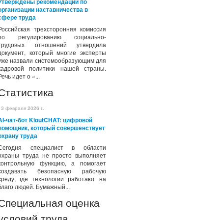
Утверждены рекомендации по
организации наставничества в
сфере труда
Российская трехсторонняя комиссия
по регулированию социально-
трудовых отношений утвердила
документ, который многие эксперты
уже назвали системообразующим для
кадровой политики нашей страны.
Речь идет о «...
Статистика
13 февраля 2026 г.
AI-чат-бот KioutCHAT: цифровой
помощник, который совершенствует
охрану труда
Сегодня специалист в области
охраны труда не просто выполняет
контрольную функцию, а помогает
создавать безопасную рабочую
среду, где технологии работают на
благо людей. Бумажный...
Специальная оценка
условий труда