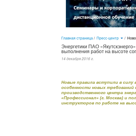
Главная страница
/
Пресс-центр
/
Нов
Энергетики ПАО «Якутскэнерго
выполнения работ на высоте со
14 декабря 2016 г.
Новые правила вступили в силу в 2015 году. В документе подробн
центра энергетики (УПЦ) прошли обучение и стажировку в ГАОУ Д
высоте...
Новые правила вступили в силу 
особенности новых требований 
производственного центра энерг
«Профессионал» (г. Москва) и п
инструкторов по работе на выс