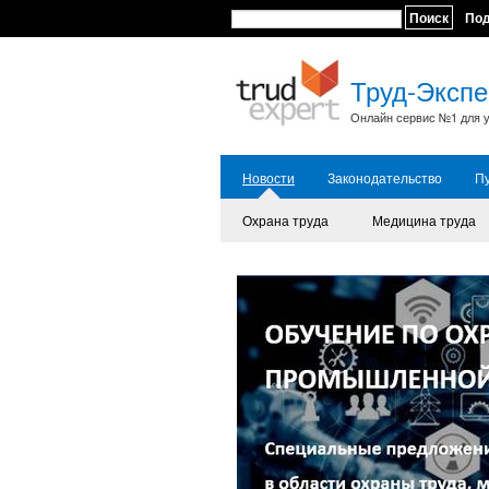
Поиск
По
Труд-Экспе
Онлайн сервис №1 для у
Новости
Законодательство
П
Охрана труда
Медицина труда