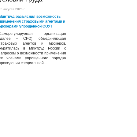
25 августа 2025 г.
Минтруд разъяснил возможность
применения страховыми агентами и
брокерами упрощенной СОУТ
Саморегулируемая организация
(далее – СРО), объединяющая
страховых агентов и брокеров,
обратилась в Минтруд России с
запросом о возможности применения
ее членами упрощенного порядка
проведения специальной...