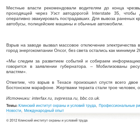
Местные власти рекомендовали водителям до конца чрезвы
проходящей через Уэст автодорогой Interstate 35, чтобы
оперативно эвакуировать пострадавших. Для вывоза раненых к
автобусы, полицейские машины и обычные автомобили.
Взрыв на заводе вызвал массовое отключение электричества
город энергокомпании Oncor, без света остались как минимум 2
«Мы следим за развитием событий и собираем информацию,
говорится в заявлении губернатора. – Мобилизованы ре
властям».
Отметим, что взрыв в Техасе произошел спустя всего двое 
Бостонском марафоне. Жертвами теракта стали трое человек, о
Источники:
interfax
.
ru
,
svpressa
.
ru
,
bbc
.
co
.
uk
.
Темы:
Клинский институт охраны и условий труда
,
Профессиональные ри
Новости
,
Международный опыт
© 2012 Клинский институт охраны и условий труда