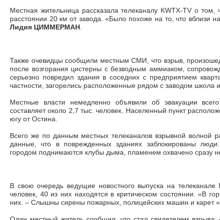
Местная жительница рассказала телеканалу KWTX-TV о том, 
расстоянии 20 км от завода. «Было похоже на то, что вблизи н
Лидия ЦИММЕРМАН
.
Также очевидцы сообщили местным СМИ, что взрыв, произоше
после возгорания цистерны с безводным аммиаком, сопрово
серьезно повредил здания в соседних с предприятием кварта
частности, загорелись расположенные рядом с заводом школа 
Местные власти немедленно объявили об эвакуации всего 
составляет около 2,7 тыс. человек. Населенный пункт расположе
югу от Остина.
Всего же по данным местных телеканалов взрывной волной р
данные, что в поврежденных зданиях заблокированы люди.
городом поднимаются клубы дыма, пламенем охвачено сразу не
В свою очередь ведущие новостного выпуска на телеканале 
человек, 40 из них находятся в критическом состоянии. «В гор
них. – Слышны сирены пожарных, полицейских машин и карет 
Один местный житель сообщил, что стал свидетелем взрыва: 