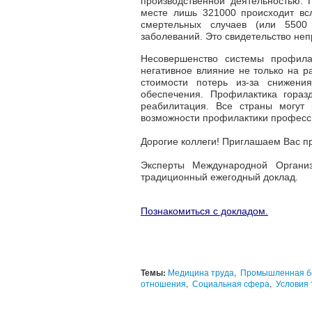
производственной деятельностью.
месте лишь 321000 происходит всл
смертельных случаев (или 5500
заболеваний. Это свидетельство не
Несовершенство системы профила
негативное влияние не только на р
стоимости потерь из-за снижени
обеспечения. Профилактика гора
реабилитация. Все страны могут
возможности профилактики професс
Дорогие коллеги! Приглашаем Вас пр
Эксперты Международной Органи
традиционный ежегодный доклад.
Познакомиться с докладом.
Темы:
Медицина труда
,
Промышленная б
отношения
,
Социальная сфера
,
Условия 