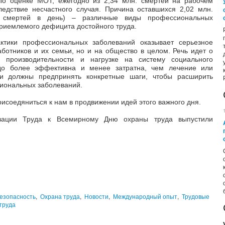
 По оценке МОТ, ежегодно из 2,34 млн. смертей на рабочем
едствие несчастного случая. Причина оставшихся 2,02 млн.
 смертей в день) – различные виды профессиональных
приемлемого дефицита достойного труда.
ктики профессиональных заболеваний оказывает серьезное
аботников и их семьи, но и на общество в целом. Речь идет о
я производительности и нагрузке на систему социального
здо более эффективна и менее затратна, чем лечение или
 и должны предпринять конкретные шаги, чтобы расширить
иональных заболеваний.
исоедяниться к нам в продвижении идей этого важного дня.
зации Труда к Всемирному Дню охраны труда выпустили
езопасность
,
Охрана труда
,
Новости
,
Международный опыт
,
Трудовые
труда