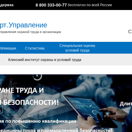
8 800 333-00-77
ддержка
бесплатно по всей России
рт.Управление
С
правления охраной труда в организации
Специальная оценка
убликации
Статистика
условий труда
Клинский институт охраны и условий труда