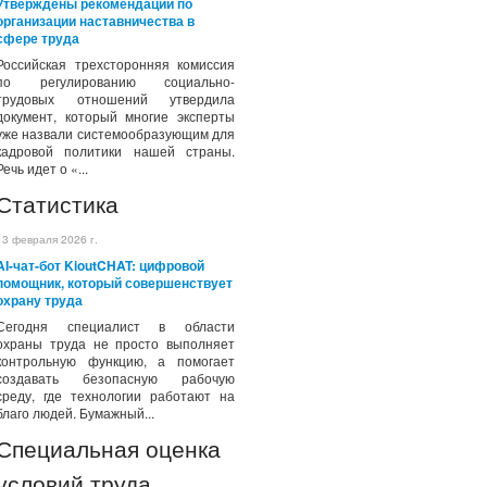
Утверждены рекомендации по
организации наставничества в
сфере труда
Российская трехсторонняя комиссия
по регулированию социально-
трудовых отношений утвердила
документ, который многие эксперты
уже назвали системообразующим для
кадровой политики нашей страны.
Речь идет о «...
Статистика
13 февраля 2026 г.
AI-чат-бот KioutCHAT: цифровой
помощник, который совершенствует
охрану труда
Сегодня специалист в области
охраны труда не просто выполняет
контрольную функцию, а помогает
создавать безопасную рабочую
среду, где технологии работают на
благо людей. Бумажный...
Специальная оценка
условий труда