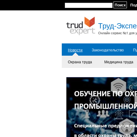
Поиск
По
Труд-Экспе
Онлайн сервис №1 для у
Новости
Законодательство
П
Охрана труда
Медицина труда