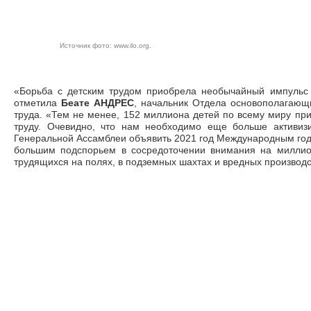
Источник фото:
www.ilo.org
.
«Борьба с детским трудом приобрела необычайный импульс 
отметила
Беате АНДРЕС
, начальник Отдела основополагаю
труда. «Тем не менее, 152 миллиона детей по всему миру пр
труду. Очевидно, что нам необходимо еще больше активиз
Генеральной Ассамблеи объявить 2021 год Международным годо
большим подспорьем в сосредоточении внимания на миллио
трудящихся на полях, в подземных шахтах и вредных производс