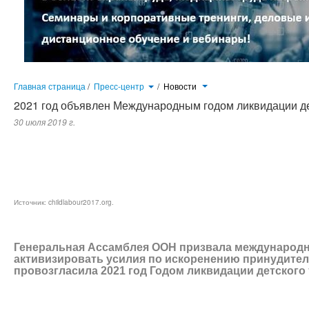
Главная страница
/
Пресс-центр
/
Новости
2021 год объявлен Международным годом ликвидации де
30 июля 2019 г.
Генеральная Ассамблея Организации Объединенных Наций (ГА ​​ООН) единогласно приняла резолюцию, объявляющ
просила Международную организацию труда возглавить ее осуществление. В резолюции подчеркиваются обя
эффективные меры по искоренению принудительного труда, положить конец современному рабству и торговле людь
труда, включая вербовку и использование детей-солдат, и путем 2025 году положить конец детскому труду во всех ег
childlabour2017.org
.
Источник:
Генеральная Ассамблея ООН призвала международ
активизировать усилия по искоренению принудитель
провозгласила 2021 год Годом ликвидации детского 