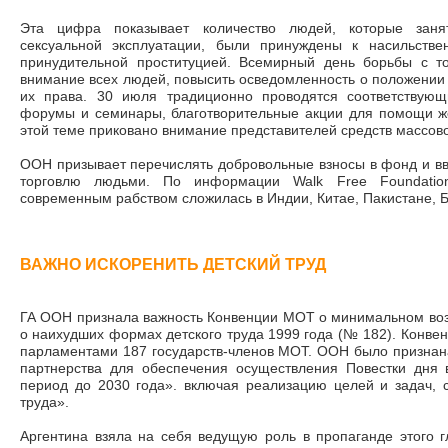
Эта цифра показывает количество людей, которые заня
сексуальной эксплуатации, были принуждены к насильстве
принудительной проституцией. Всемирный день борьбы с т
внимание всех людей, повысить осведомленность о положении
их права. 30 июля традиционно проводятся соответствующ
форумы и семинары, благотворительные акции для помощи же
этой теме приковано внимание представителей средств массо
ООН призывает перечислять добровольные взносы в фонд и вво
торговлю людьми. По информации Walk Free Foundatio
современным рабством сложилась в Индии, Китае, Пакистане, Б
ВАЖНО ИСКОРЕНИТЬ ДЕТСКИЙ ТРУД
ГА ООН признала важность Конвенции МОТ о минимальном воз
о наихудших формах детского труда 1999 года (№ 182). Конве
парламентами 187 государств-членов МОТ. ООН было признан
партнерства для обеспечения осуществления Повестки дня в
период до 2030 года». включая реализацию целей и задач, 
труда».
Аргентина взяла на себя ведущую роль в пропаганде этого г