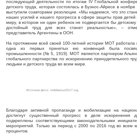
последующей деятельности по итогам IV Глобальной конфер
детского труда, которая состоялась в Буэнос-Айресе в ноябре
выступили соавторами резолюции. «Мы надеемся, что это ста
наших усилий и нашего прогресса в сфере защиты прав детей. В
миру, в котором ни один ребенок не подвергается бы детскому 
достойный труд для всех станет реальностью», – от
представитель Аргентины в ООН.
На протяжении всей своей 100-летней истории МОТ работала н
одна из первых принятых ею конвенций была посвя
промышленности (№ 5, 1919). МОТ является партнером Альянса
глобального партнерства по искоренению принудительного тру
людьми и детского труда во всем мире.
Источник фото:
childlabour2017.org
.
Благодаря активной пропаганде и мобилизации на национ
достигнут существенный прогресс в деле искоренения д
подкреплены соответствующими законодательными инициати
мероприятий. Только за период с 2000 по 2016 год во всем м
процентов.