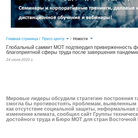
Главная страница
/
Пресс-центр
/
Новости
Глобальный саммит МОТ подтвердил приверженность 
благоприятной сферы труда после завершения пандеми
24 июля 2020 г.
Мировые лидеры обсудили стратегию построения такой сферы труда, которая смогла бы противостоять пробле
социальной защиты, неформальная экономика, неравенство и изменение климата, сообщил сайт Группы техническо
Восточной Европы и Центральной Азии.
Мировые лидеры обсудили стратегию построения та
смогла бы противостоять проблемам, выявленным п
как отсутствие социальной защиты, неформальная 
изменение климата, сообщил
сайт Группы техничес
достойного труда и Бюро МОТ для стран Восточной