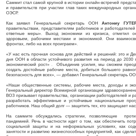
Саммит стал самой крупной в истории онлайн-встречей предст
и правительств при участии глав таких международных орга
ОЭСР.
Как заявил Генеральный секретарь ООН
Антониу ГУТЕ
правительствам, представителям работников и работодателе
ответные меры». Выход экономики из кризиса, отметил о
здоровьем, рабочими местами и экономикой. Они взаимос
фронтах, либо на всех проиграем».
«У нас есть прочная основа для действий и решений: это и Д
дня ООН в области устойчивого развития на период до 2030 
экономический рост» . Объединив усилия, мы сможем преодо
создать достойные рабочие места, добиться большего равно
безопасность для всех», ― добавил Генеральный секретарь ОО
«Наши общественные системы, рабочие места, доходы и эк
Генеральный директор Всемирной организации здравоохранен
ВОЗ призывает правительства, организации работодателей и р
разработать эффективные и устойчивые национальные про
работников. Наш общий долг ― защитить тех, кто защищает нас
На саммите обсуждались стратегии, позволяющие проти
пандемией. Речь в частности идет о том, как обеспечить потр
социальной защиты и на неформальных условиях, как соде
занятости и развитию жизнеспособных предприятий, как сдела