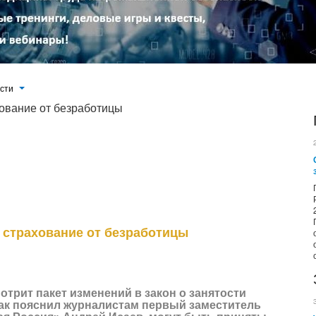
ости
хование от безработицы
изменений в закон о занятости населения. До конца ноября, как пояснил
одителя фракции «Единая Россия» Андрей Исаев, могут быть приняты
е обновлялся уже почти 30 лет, сообщает официальный сайт издания
 страхование от безработицы
отрит пакет изменений в закон о занятости
 как пояснил журналистам первый заместитель