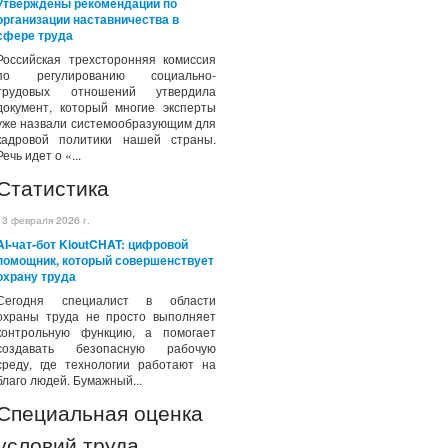
Утверждены рекомендации по
организации наставничества в
сфере труда
Российская трехсторонняя комиссия
по регулированию социально-
трудовых отношений утвердила
документ, который многие эксперты
уже назвали системообразующим для
кадровой политики нашей страны.
Речь идет о «...
Статистика
13 февраля 2026 г.
AI-чат-бот KioutCHAT: цифровой
помощник, который совершенствует
охрану труда
Сегодня специалист в области
охраны труда не просто выполняет
контрольную функцию, а помогает
создавать безопасную рабочую
среду, где технологии работают на
благо людей. Бумажный...
Специальная оценка
условий труда