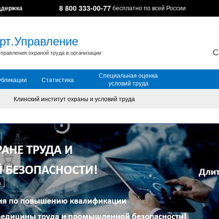
8 800 333-00-77
ддержка
бесплатно по всей России
рт.Управление
С
правления охраной труда в организации
Специальная оценка
убликации
Статистика
условий труда
Клинский институт охраны и условий труда