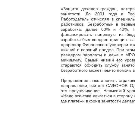
«Защита доходов граждан, потер
занятости. До 2001 года в Рос
Работодатель отчислял в специал
работников. Безработный в первы
заработка, далее 60% и 40%. Н
финансировать напрямую из бюд
заработка был внедрен принцип вып
проректор Финансового университет
нижний и верхний предел. При это
размером зарплаты и даже с МРОТ
минимуму. Самый низкий его уров
стараются обходить службу занято
безработного может чем-то помочь 
Предложение восстановить страхов
направлении, считает САФОНОВ. Одн
это преувеличение. Невысокий уро
«Надо все-таки двигаться в сторону
где платежи в фонд занятости делает