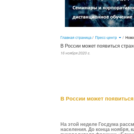
Главная страница
/
Пресс-центр
/
Нов
В России может появиться стра
16 ноября 2020 г.
На этой неделе Госдума рассмотрит пакет 
журналистам первый заместитель руков
поправки в закон, который серьезно н
«Российская газета».
В России может появиться
На этой неделе Госдума рассм
населения. До конца ноября,