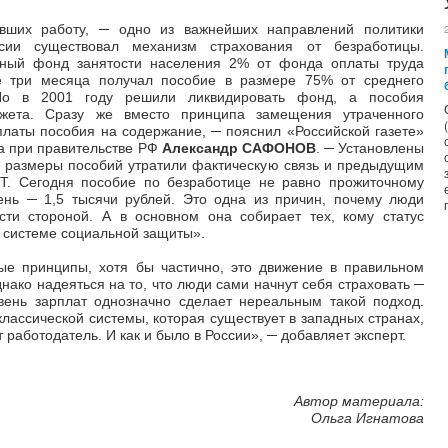
явших работу, ─ одно из важнейших направлений политики
сии существовал механизм страхования от безработицы.
ьный фонд занятости населения 2% от фонда оплаты труда
е три месяца получал пособие в размере 75% от среднего
о в 2001 году решили ликвидировать фонд, а пособия
жета. Сразу же вместо принципа замещения утраченного
латы пособия на содержание, ─ пояснил «Российской газете»
а при правительстве РФ
Александр САФОНОВ
. ─ Установлены
м размеры пособий утратили фактическую связь и предыдущим
. Сегодня пособие по безработице не равно прожиточному
ень ─ 1,5 тысячи рублей. Это одна из причин, почему люди
сти стороной. А в основном она собирает тех, кому статус
в системе социальной защиты».
ые принципы, хотя бы частично, это движение в правильном
ако надеяться на то, что люди сами начнут себя страховать ─
вень зарплат однозначно сделает нереальным такой подход.
 классической системы, которая существует в западных странах,
 работодатель. И как и было в России», ─ добавляет эксперт.
Автор материала:
Ольга Игнатова