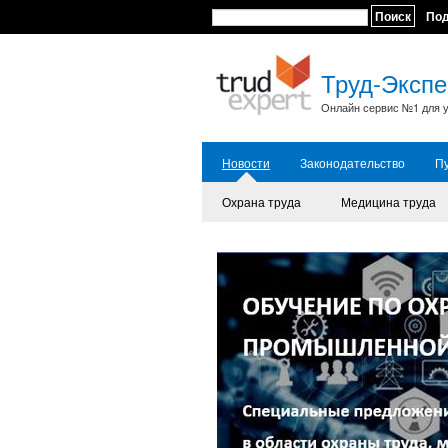
Поиск
По
Труд-Экспе
Онлайн сервис №1 для у
Новости
Законодательство
П
Охрана труда
Медицина труда