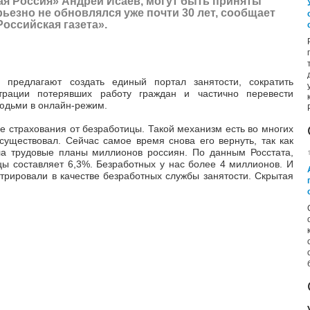
я Россия» Андрей Исаев, могут быть приняты
рьезно не обновлялся уже почти 30 лет, сообщает
оссийская газета»
.
 предлагают создать единый портал занятости, сократить
страции потерявших работу граждан и частично перевести
людьми в онлайн-режим.
 страхования от безработицы. Такой механизм есть во многих
существовал. Сейчас самое время снова его вернуть, так как
ла трудовые планы миллионов россиян. По данным Росстата,
цы составляет 6,3%. Безработных у нас более 4 миллионов. И
стрировали в качестве безработных службы занятости. Скрытая