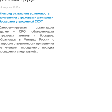
25 августа 2025 г.
Минтруд разъяснил возможность
применения страховыми агентами и
брокерами упрощенной СОУТ
Саморегулируемая организация
(далее – СРО), объединяющая
страховых агентов и брокеров,
обратилась в Минтруд России с
запросом о возможности применения
ее членами упрощенного порядка
проведения специальной...