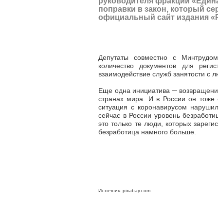
руководителя фракции «Едина
поправки в закон, который се
официальный сайт издания «Р
Депутаты совместно с Минтрудом
количество документов для реги
взаимодействие служб занятости с 
Еще одна инициатива ─ возвращение
странах мира. И в России он тоже 
ситуация с коронавирусом наруши
сейчас в России уровень безработи
это только те люди, которых зареги
безработица намного больше.
Источник: pixabay.com.